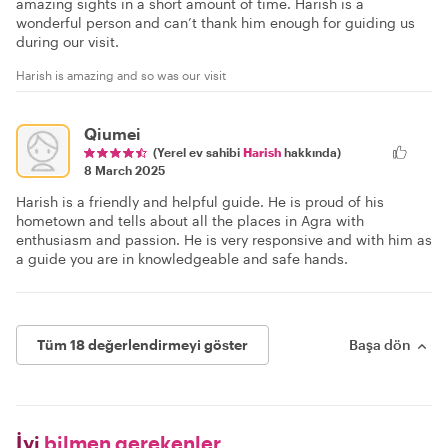
amazing sights in a short amount of time. Harish is a
wonderful person and can’t thank him enough for guiding us
during our visit.
Harish is amazing and so was our visit
Qiumei
(Yerel ev sahibi
Harish
hakkında)
8 March 2025
Harish is a friendly and helpful guide. He is proud of his
hometown and tells about all the places in Agra with
enthusiasm and passion. He is very responsive and with him as
a guide you are in knowledgeable and safe hands.
Tüm 18 değerlendirmeyi göster
Başa dön
İyi
bilmen gerekenler