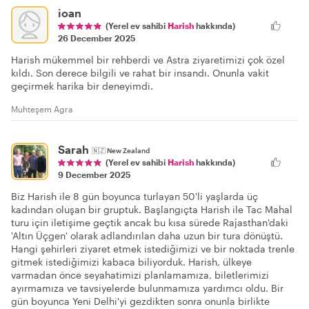
ioan
(Yerel ev sahibi
Harish
hakkında)
26 December 2025
Harish mükemmel bir rehberdi ve Astra ziyaretimizi çok özel
kıldı. Son derece bilgili ve rahat bir insandı. Onunla vakit
geçirmek harika bir deneyimdi.
Muhteşem Agra
Sarah
🇳🇿
New Zealand
(Yerel ev sahibi
Harish
hakkında)
9 December 2025
Biz Harish ile 8 gün boyunca turlayan 50'li yaşlarda üç
kadından oluşan bir gruptuk. Başlangıçta Harish ile Tac Mahal
turu için iletişime geçtik ancak bu kısa sürede Rajasthan'daki
'Altın Üçgen' olarak adlandırılan daha uzun bir tura dönüştü.
Hangi şehirleri ziyaret etmek istediğimizi ve bir noktada trenle
gitmek istediğimizi kabaca biliyorduk. Harish, ülkeye
varmadan önce seyahatimizi planlamamıza, biletlerimizi
ayırmamıza ve tavsiyelerde bulunmamıza yardımcı oldu. Bir
gün boyunca Yeni Delhi'yi gezdikten sonra onunla birlikte