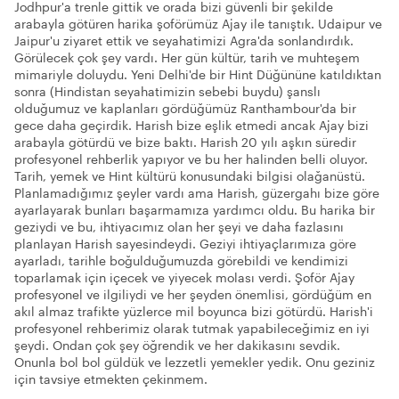
Jodhpur'a trenle gittik ve orada bizi güvenli bir şekilde
arabayla götüren harika şoförümüz Ajay ile tanıştık. Udaipur ve
Jaipur'u ziyaret ettik ve seyahatimizi Agra'da sonlandırdık.
Görülecek çok şey vardı. Her gün kültür, tarih ve muhteşem
mimariyle doluydu. Yeni Delhi'de bir Hint Düğününe katıldıktan
sonra (Hindistan seyahatimizin sebebi buydu) şanslı
olduğumuz ve kaplanları gördüğümüz Ranthambour'da bir
gece daha geçirdik. Harish bize eşlik etmedi ancak Ajay bizi
arabayla götürdü ve bize baktı. Harish 20 yılı aşkın süredir
profesyonel rehberlik yapıyor ve bu her halinden belli oluyor.
Tarih, yemek ve Hint kültürü konusundaki bilgisi olağanüstü.
Planlamadığımız şeyler vardı ama Harish, güzergahı bize göre
ayarlayarak bunları başarmamıza yardımcı oldu. Bu harika bir
geziydi ve bu, ihtiyacımız olan her şeyi ve daha fazlasını
planlayan Harish sayesindeydi. Geziyi ihtiyaçlarımıza göre
ayarladı, tarihle boğulduğumuzda görebildi ve kendimizi
toparlamak için içecek ve yiyecek molası verdi. Şoför Ajay
profesyonel ve ilgiliydi ve her şeyden önemlisi, gördüğüm en
akıl almaz trafikte yüzlerce mil boyunca bizi götürdü. Harish'i
profesyonel rehberimiz olarak tutmak yapabileceğimiz en iyi
şeydi. Ondan çok şey öğrendik ve her dakikasını sevdik.
Onunla bol bol güldük ve lezzetli yemekler yedik. Onu geziniz
için tavsiye etmekten çekinmem.