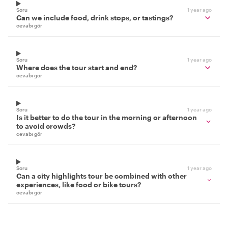
Soru
1 year ago
Can we include food, drink stops, or tastings?
cevabı gör
Soru
1 year ago
Where does the tour start and end?
cevabı gör
Soru
1 year ago
Is it better to do the tour in the morning or afternoon
to avoid crowds?
cevabı gör
Soru
1 year ago
Can a city highlights tour be combined with other
experiences, like food or bike tours?
cevabı gör