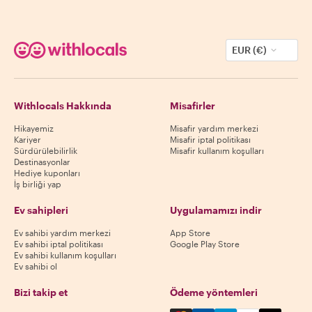
EUR (€)
Withlocals Hakkında
Misafirler
Hikayemiz
Misafir yardım merkezi
Kariyer
Misafir iptal politikası
Sürdürülebilirlik
Misafir kullanım koşulları
Destinasyonlar
Hediye kuponları
İş birliği yap
Ev sahipleri
Uygulamamızı indir
Ev sahibi yardım merkezi
App Store
Ev sahibi iptal politikası
Google Play Store
Ev sahibi kullanım koşulları
Ev sahibi ol
Bizi takip et
Ödeme yöntemleri