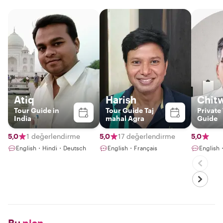
Atiq
Harish
Chit
Tour Guide in
Tour Guide Taj
Private
India
mahal Agra
Guide
5,0
1 değerlendirme
5,0
17 değerlendirme
5,0
English・Hindi・Deutsch
English・Français
English
Bu
plan