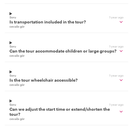
Soru
1 year ago
Is transportation included in the tour?
cevabı gör
Soru
1 year ago
Can the tour accommodate children or large groups?
cevabı gör
Soru
1 year ago
Is the tour wheelchair accessible?
cevabı gör
Soru
1 year ago
Can we adjust the start time or extend/shorten the
tour?
cevabı gör