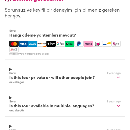
Sorunsuz ve keyifli bir deneyim için bilmeniz gereken
her şey.
Soru
Hangi ödeme yöntemleri mevcut?
Mastercard, Visa, Amex, Discover, Apple Pay, Google Pay
Müsaitlik varış noktasına göre değişir
Soru
1 year ago
Is this tour private or will other people join?
cevabı gör
Soru
1 year ago
Is this tour available in multiple languages?
cevabı gör
Soru
1 year ago