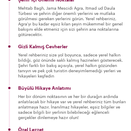
Mehtab Bagh, Jama Mescidi Agra, Itmad ud Daula
Türbesi ve şehrin diğer önemli yerlerini ve mutlaka
görülmesi gereken yerlerini görün. Yerel rehberiniz,
Agra'yı bu kadar eşsiz kılan şeyin mükemmel bir genel
bakışını elde etmeniz için sizi şehrin ana noktalarına
götürecektir.
Gizli Kalmış Cevherler
Yerel rehberiniz size yol boyunca, sadece yerel halkın
bildiği, göz önünde saklı kalmış hazineleri gösterecek.
Şehri farklı bir bakış açısıyla, yerel halkın gözünden
tanıyın ve pek çok turistin deneyimlemediği yerleri ve
hikayeleri keşfedin
Büyülü Hikaye Anlatımı
Her bir dönüm noktasının ve her bir durağın ardında
anlatılacak bir hikaye var ve yerel rehberiniz tüm bunları
anlatmaya hazır. İnanılmaz hikayeler, eşsiz bilgiler ve
sadece bilgili bir yerlinin bilebileceği eğlenceli
gerçekler dinlemeye hazır olun!
Özel Lezzet