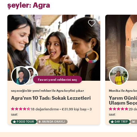
şeyler:
Agra
Favori yerel rehberini seç
seçeceğin bir yerel rehber ile Agra keyfini çıkar
Monika ile Agra ke
Agra'nın 10 Tadı: Sokak Lezzetleri
Yarım Günlü
Ulaşım Seç
•
•
18 değerlendirme
€31.99
kişi başı
3
29 d
saat
saat
FOOD TOUR
ANINDA ONAYLI
DAY TRIP