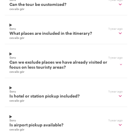
Can the tour be customized?
cevabı gör
Soru
1 year ago
What places are included in the itinerary?
cevabı gör
Soru
1 year ago
Can we exclude places we have already visited or
focus on less touristy areas?
cevabı gör
Soru
1 year ago
Is hotel or station pickup included?
cevabı gör
Soru
1 year ago
Is airport pickup available?
cevabı gör