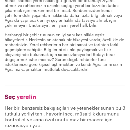
Burası sadece yerel halkın gittiği özel bir lokantayı ziyaret
etmek ve rehberinizin özenle seçtiği yerel bir lezzetin tadını
çıkarmak için mükemmel bir fırsat. Rehberinizden kendi
şehirlerindeki yaşamları hakkında daha fazla bilgi almak veya
Agra'da yapılacak en iyi şeyler hakkında tavsiye almak için
çekinmeyin. Unutmayın, en iyisini yerel halk bilir.
Herhangi bir şehir turunun en iyi yanı kesinlikle eşsiz
hikayelerdir. Herkesin anlatacak bir hikayesi vardır, özellikle de
rehberinizin. Yerel rehberlerin her biri sanat ve tarihten farklı
geçmişlere sahiptir. Bilgilerini sizinle paylaşmak ve fikir
alışverişinde bulunmak için sabırsızlanıyorlar! Rotayı biraz
değiştirmek ister misiniz? Sorun değil, rehberler turu
isteklerinize göre kişiselleştirmekten ve kendi Agra'larını sizin
Agra'nız yapmaktan mutluluk duyacaklardır!
Seç
yerelin
Her biri benzersiz bakış açıları ve yetenekler sunan bu 3
tutkulu yerliyi tanı. Favorini seç, müsaitlik durumunu
kontrol et ve sana özel unutulmaz bir macera için
rezervasyon yap.