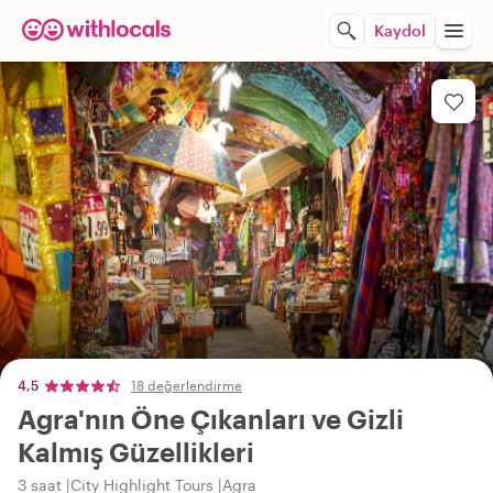
Kaydol
4,5
18 değerlendirme
Agra'nın Öne Çıkanları ve Gizli
Kalmış Güzellikleri
3 saat
City Highlight Tours
Agra