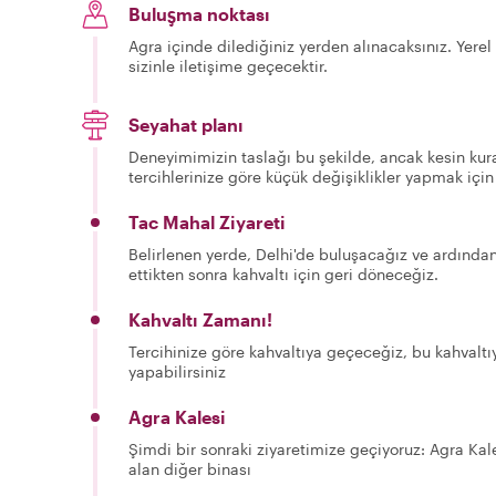
Buluşma noktası
Agra içinde dilediğiniz yerden alınacaksınız. Yerel 
sizinle iletişime geçecektir.
Seyahat planı
Deneyimimizin taslağı bu şekilde, ancak kesin kura
tercihlerinize göre küçük değişiklikler yapmak için
Tac Mahal Ziyareti
Belirlenen yerde, Delhi'de buluşacağız ve ardından
ettikten sonra kahvaltı için geri döneceğiz.
Kahvaltı Zamanı!
Tercihinize göre kahvaltıya geçeceğiz, bu kahvaltı
yapabilirsiniz
Agra Kalesi
Şimdi bir sonraki ziyaretimize geçiyoruz: Agra Ka
alan diğer binası