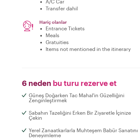
A/C Car
Transfer dahil
Hariç olanlar
Entrance Tickets
Meals
Gratuities
Items not mentioned in the itinerary
6 neden
bu turu rezerve et
Güneş Doğarken Tac Mahal'in Güzelliğini
Zenginleştirmek
Sabahın Tazeliğini Erken Bir Ziyaretle İçinize
Çekin
Yerel Zanaatkarlarla Muhteşem Babür Sanatını
Deneyimleme