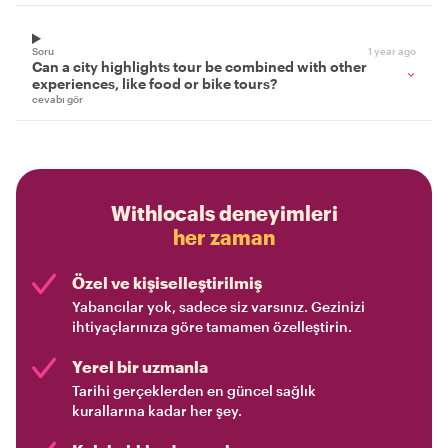
Soru
1 year ago
Can a city highlights tour be combined with other
experiences, like food or bike tours?
cevabı gör
Withlocals deneyimleri
her zaman
Özel ve kişiselleştirilmiş
Yabancılar yok, sadece siz varsınız. Gezinizi
ihtiyaçlarınıza göre tamamen özelleştirin.
Yerel bir uzmanla
Tarihi gerçeklerden en güncel sağlık
kurallarına kadar her şey.