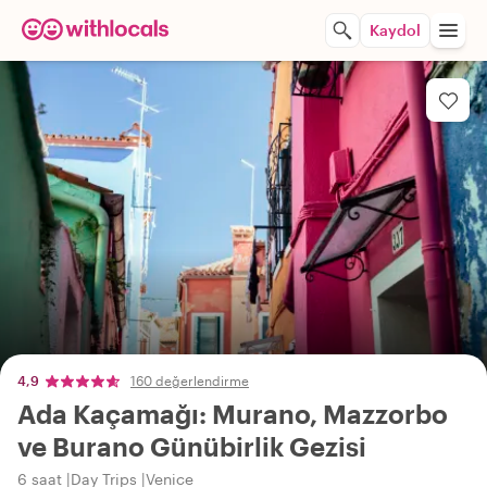
Kaydol
4,9
160 değerlendirme
Ada Kaçamağı: Murano, Mazzorbo
ve Burano Günübirlik Gezisi
6 saat
Day Trips
Venice