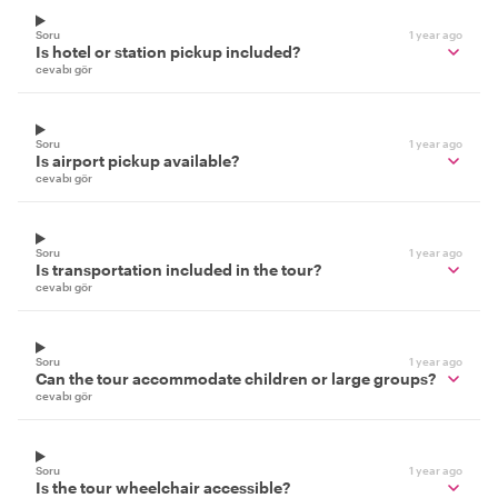
Soru
1 year ago
Is hotel or station pickup included?
cevabı gör
Soru
1 year ago
Is airport pickup available?
cevabı gör
Soru
1 year ago
Is transportation included in the tour?
cevabı gör
Soru
1 year ago
Can the tour accommodate children or large groups?
cevabı gör
Soru
1 year ago
Is the tour wheelchair accessible?