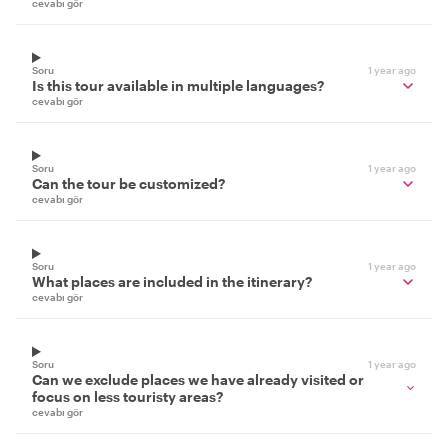
cevabı gör
Soru
1 year ago
Is this tour available in multiple languages?
cevabı gör
Soru
1 year ago
Can the tour be customized?
cevabı gör
Soru
1 year ago
What places are included in the itinerary?
cevabı gör
Soru
1 year ago
Can we exclude places we have already visited or
focus on less touristy areas?
cevabı gör