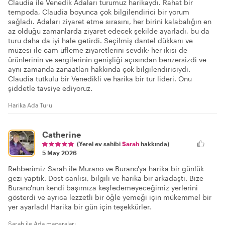
Claudia ile Venedik Adaları turumuz harikaydı. Rahat bir
tempoda, Claudia boyunca çok bilgilendirici bir yorum
sağladı. Adaları ziyaret etme sırasını, her birini kalabalığın en
az olduğu zamanlarda ziyaret edecek şekilde ayarladı, bu da
turu daha da iyi hale getirdi. Seçilmiş dantel dükkanı ve
müzesi ile cam üfleme ziyaretlerini sevdik; her ikisi de
ürünlerinin ve sergilerinin genişliği açısından benzersizdi ve
aynı zamanda zanaatları hakkında çok bilgilendiriciydi.
Claudia tutkulu bir Venedikli ve harika bir tur lideri. Onu
şiddetle tavsiye ediyoruz.
Harika Ada Turu
Catherine
(Yerel ev sahibi
Sarah
hakkında)
5 May 2026
Rehberimiz Sarah ile Murano ve Burano'ya harika bir günlük
gezi yaptık. Dost canlısı, bilgili ve harika bir arkadaştı. Bize
Burano'nun kendi başımıza keşfedemeyeceğimiz yerlerini
gösterdi ve ayrıca lezzetli bir öğle yemeği için mükemmel bir
yer ayarladı! Harika bir gün için teşekkürler.
Sarah ile Ada maceraları