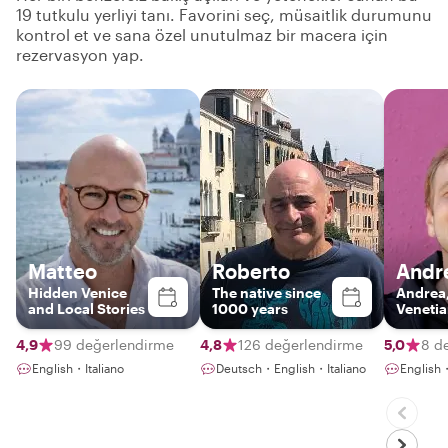
19 tutkulu yerliyi tanı. Favorini seç, müsaitlik durumunu
kontrol et ve sana özel unutulmaz bir macera için
rezervasyon yap.
Matteo
Roberto
Andr
Hidden Venice
The native since
Andrea,
and Local Stories
1000 years
Venetia
4,9
99 değerlendirme
4,8
126 değerlendirme
5,0
8 d
English・Italiano
Deutsch・English・Italiano
English・