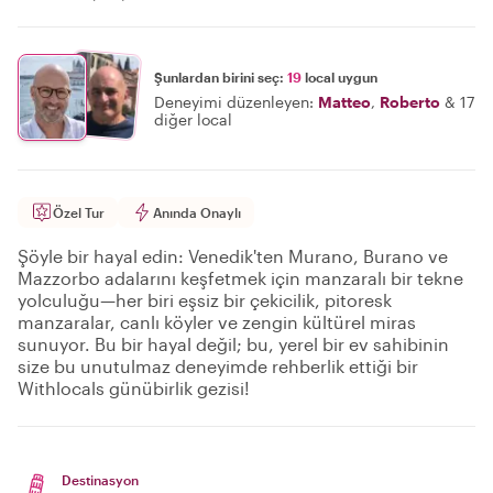
Şunlardan birini seç:
19
local uygun
Deneyimi düzenleyen:
Matteo
,
Roberto
&
17
diğer local
Özel Tur
Anında Onaylı
Şöyle bir hayal edin: Venedik'ten Murano, Burano ve
Mazzorbo adalarını keşfetmek için manzaralı bir tekne
yolculuğu—her biri eşsiz bir çekicilik, pitoresk
manzaralar, canlı köyler ve zengin kültürel miras
sunuyor. Bu bir hayal değil; bu, yerel bir ev sahibinin
size bu unutulmaz deneyimde rehberlik ettiği bir
Withlocals günübirlik gezisi!
Destinasyon