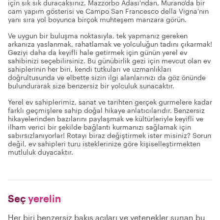
için sık sık duracaksınız. Mazzorbo Adası'ndan, Murano'da bir
cam yapım gösterisi ve Campo San Francesco della Vigna'nın
yanı sıra yol boyunca birçok muhteşem manzara görün.
Ve uygun bir buluşma noktasıyla, tek yapmanız gereken
arkanıza yaslanmak, rahatlamak ve yolculuğun tadını çıkarmak!
Geziyi daha da keyifli hale getirmek için günün yerel ev
sahibinizi seçebilirsiniz. Bu günübirlik gezi için mevcut olan ev
sahiplerinin her biri, kendi tutkuları ve uzmanlıkları
doğrultusunda ve elbette sizin ilgi alanlarınızı da göz önünde
bulundurarak size benzersiz bir yolculuk sunacaktır.
Yerel ev sahiplerimiz, sanat ve tarihten gerçek gurmelere kadar
farklı geçmişlere sahip doğal hikaye anlatıcılarıdır. Benzersiz
hikayelerinden bazılarını paylaşmak ve kültürleriyle keyifli ve
ilham verici bir şekilde bağlantı kurmanızı sağlamak için
sabırsızlanıyorlar! Rotayı biraz değiştirmek ister misiniz? Sorun
değil, ev sahipleri turu isteklerinize göre kişiselleştirmekten
mutluluk duyacaktır.
Seç
yerelin
Her biri benzersiz bakış açıları ve yetenekler sunan bu