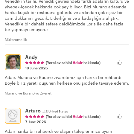
Venedik'in tarihi, Venedik çevresindeki farklı adaların kültürü ve
yiyecek-içecek hakkında çok şey biliyor. Bizi Murano adasında
harika küçük bir restorana götürdü ve ardından çok eşsiz bir
cam dükkanını gezdik. Liderliğine ve arkadaşlığına alıştık.
Venedik'e bir dahaki sefere geldiğimizde Loris ile daha fazla
tur yapmayı umuyoruz.
Mükemmellik
Andy
(Yerel ev sahibi
Adair
hakkında)
18 June 2026
Adair, Murano ve Burano ziyaretimiz için harika bir rehberdi.
Böyle bir ziyareti düşünen herkese onu şiddetle tavsiye ederim.
Murano ve Burano'yu Ziyaret
Arturo
🇺🇸
United States
(Yerel ev sahibi
Adair
hakkında)
7 June 2026
Adair harika bir rehberdi ve ulaşım taleplerimize uyum