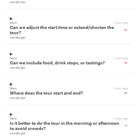
cevabı gör
Soru
1 year ago
Can we adjust the start time or extend/shorten the
tour?
cevabı gör
Soru
1 year ago
Can we include food, drink stops, or tastings?
cevabı gör
Soru
1 year ago
Where does the tour start and end?
cevabı gör
Soru
1 year ago
Is it better to do the tour in the morning or afternoon
to avoid crowds?
cevabı gör