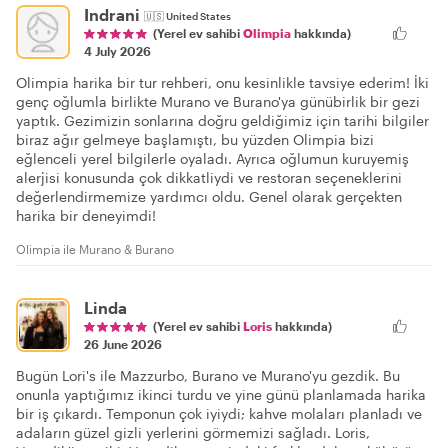
Indrani
🇺🇸
United States
(Yerel ev sahibi
Olimpia
hakkında)
4 July 2026
Olimpia harika bir tur rehberi, onu kesinlikle tavsiye ederim! İki
genç oğlumla birlikte Murano ve Burano'ya günübirlik bir gezi
yaptık. Gezimizin sonlarına doğru geldiğimiz için tarihi bilgiler
biraz ağır gelmeye başlamıştı, bu yüzden Olimpia bizi
eğlenceli yerel bilgilerle oyaladı. Ayrıca oğlumun kuruyemiş
alerjisi konusunda çok dikkatliydi ve restoran seçeneklerini
değerlendirmemize yardımcı oldu. Genel olarak gerçekten
harika bir deneyimdi!
Olimpia ile Murano & Burano
Linda
(Yerel ev sahibi
Loris
hakkında)
26 June 2026
Bugün Lori's ile Mazzurbo, Burano ve Murano'yu gezdik. Bu
onunla yaptığımız ikinci turdu ve yine günü planlamada harika
bir iş çıkardı. Temponun çok iyiydi; kahve molaları planladı ve
adaların güzel gizli yerlerini görmemizi sağladı. Loris,