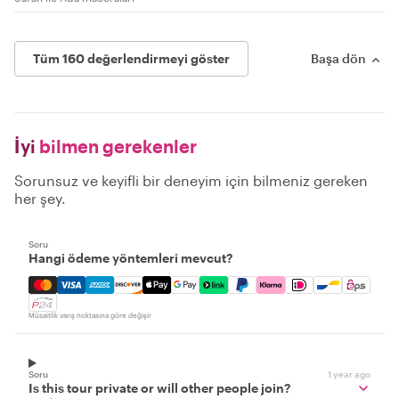
Tüm 160 değerlendirmeyi göster
Başa dön
İyi
bilmen gerekenler
Sorunsuz ve keyifli bir deneyim için bilmeniz gereken
her şey.
Soru
Hangi ödeme yöntemleri mevcut?
Mastercard, Visa, Amex, Discover, Apple Pay, Google Pay
Müsaitlik varış noktasına göre değişir
Soru
1 year ago
Is this tour private or will other people join?