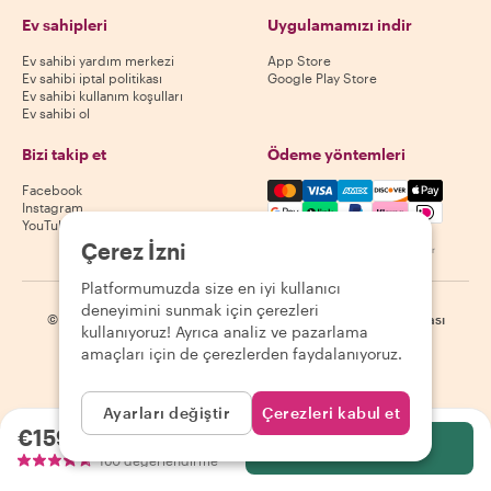
Ev sahipleri
Uygulamamızı indir
Ev sahibi yardım merkezi
App Store
Ev sahibi iptal politikası
Google Play Store
Ev sahibi kullanım koşulları
Ev sahibi ol
Bizi takip et
Ödeme yöntemleri
Mastercard, Visa, Amex, Di
Facebook
Instagram
YouTube
Çerez İzni
Kullanılabilirlik destinasyona göre değişir
Platformumuzda size en iyi kullanıcı
deneyimini sunmak için çerezleri
©
2026
Withlocals.com
|
Gizlilik Politikası
|
Çerezler
|
Site haritası
kullanıyoruz! Ayrıca analiz ve pazarlama
amaçları için de çerezlerden faydalanıyoruz.
Ayarları değiştir
Çerezleri kabul et
€159.00
kişi başı
Seç
160 değerlendirme