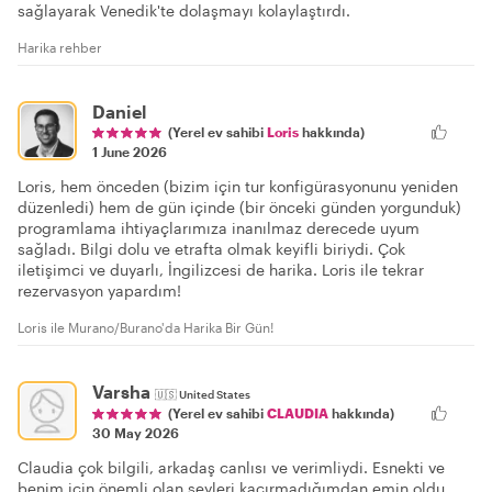
sağlayarak Venedik'te dolaşmayı kolaylaştırdı.
Harika rehber
Daniel
(Yerel ev sahibi
Loris
hakkında)
1 June 2026
Loris, hem önceden (bizim için tur konfigürasyonunu yeniden
düzenledi) hem de gün içinde (bir önceki günden yorgunduk)
programlama ihtiyaçlarımıza inanılmaz derecede uyum
sağladı. Bilgi dolu ve etrafta olmak keyifli biriydi. Çok
iletişimci ve duyarlı, İngilizcesi de harika. Loris ile tekrar
rezervasyon yapardım!
Loris ile Murano/Burano'da Harika Bir Gün!
Varsha
🇺🇸
United States
(Yerel ev sahibi
CLAUDIA
hakkında)
30 May 2026
Claudia çok bilgili, arkadaş canlısı ve verimliydi. Esnekti ve
benim için önemli olan şeyleri kaçırmadığımdan emin oldu.