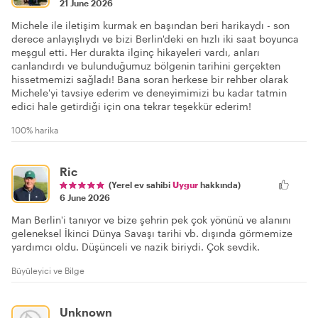
21 June 2026
Michele ile iletişim kurmak en başından beri harikaydı - son
derece anlayışlıydı ve bizi Berlin'deki en hızlı iki saat boyunca
meşgul etti. Her durakta ilginç hikayeleri vardı, anları
canlandırdı ve bulunduğumuz bölgenin tarihini gerçekten
hissetmemizi sağladı! Bana soran herkese bir rehber olarak
Michele'yi tavsiye ederim ve deneyimimizi bu kadar tatmin
edici hale getirdiği için ona tekrar teşekkür ederim!
100% harika
Ric
(Yerel ev sahibi
Uygur
hakkında)
6 June 2026
Man Berlin'i tanıyor ve bize şehrin pek çok yönünü ve alanını
geleneksel İkinci Dünya Savaşı tarihi vb. dışında görmemize
yardımcı oldu. Düşünceli ve nazik biriydi. Çok sevdik.
Büyüleyici ve Bilge
Unknown