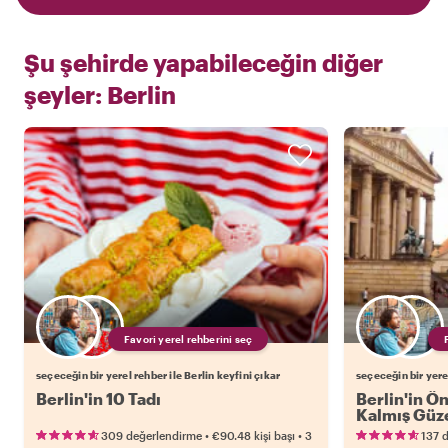
Şu şehirde yapabileceğin diğer
şeyler:
Berlin
Favori yerel rehberini seç
seçeceğin bir yerel rehber ile Berlin keyfini çıkar
seçeceğin bir yerel
Berlin'in 10 Tadı
Berlin'in Ön
Kalmış Güze
•
•
309 değerlendirme
€90.48
kişi başı
3
137 