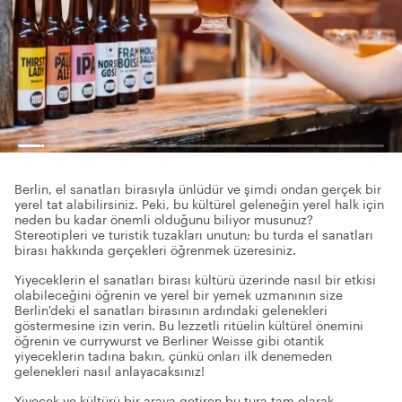
Berlin, el sanatları birasıyla ünlüdür ve şimdi ondan gerçek bir
yerel tat alabilirsiniz. Peki, bu kültürel geleneğin yerel halk için
neden bu kadar önemli olduğunu biliyor musunuz?
Stereotipleri ve turistik tuzakları unutun; bu turda el sanatları
birası hakkında gerçekleri öğrenmek üzeresiniz.
Yiyeceklerin el sanatları birası kültürü üzerinde nasıl bir etkisi
olabileceğini öğrenin ve yerel bir yemek uzmanının size
Berlin'deki el sanatları birasının ardındaki gelenekleri
göstermesine izin verin. Bu lezzetli ritüelin kültürel önemini
öğrenin ve currywurst ve Berliner Weisse gibi otantik
yiyeceklerin tadına bakın, çünkü onları ilk denemeden
gelenekleri nasıl anlayacaksınız!
Yiyecek ve kültürü bir araya getiren bu tura tam olarak