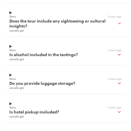
Soru
1 year ago
Does the tour include any sightseeing or cultural
insights?
cevabı gör
Soru
1 year ago
Is alcohol included in the tastings?
cevabı gör
Soru
1 year ago
Do you provide luggage storage?
cevabı gör
Soru
1 year ago
Is hotel pickup included?
cevabı gör