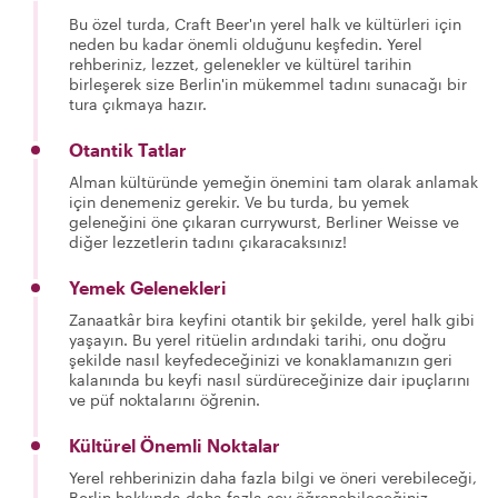
Bu özel turda, Craft Beer'ın yerel halk ve kültürleri için
neden bu kadar önemli olduğunu keşfedin. Yerel
rehberiniz, lezzet, gelenekler ve kültürel tarihin
birleşerek size Berlin'in mükemmel tadını sunacağı bir
tura çıkmaya hazır.
Otantik Tatlar
Alman kültüründe yemeğin önemini tam olarak anlamak
için denemeniz gerekir. Ve bu turda, bu yemek
geleneğini öne çıkaran currywurst, Berliner Weisse ve
diğer lezzetlerin tadını çıkaracaksınız!
Yemek Gelenekleri
Zanaatkâr bira keyfini otantik bir şekilde, yerel halk gibi
yaşayın. Bu yerel ritüelin ardındaki tarihi, onu doğru
şekilde nasıl keyfedeceğinizi ve konaklamanızın geri
kalanında bu keyfi nasıl sürdüreceğinize dair ipuçlarını
ve püf noktalarını öğrenin.
Kültürel Önemli Noktalar
Yerel rehberinizin daha fazla bilgi ve öneri verebileceği,
Berlin hakkında daha fazla şey öğrenebileceğiniz,