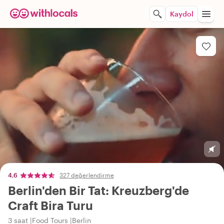
Kaydol
4,6
327 değerlendirme
Berlin'den Bir Tat: Kreuzberg'de
Craft Bira Turu
3 saat
Food Tours
Berlin