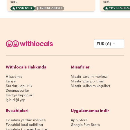
saat
saat
FOOD TOUR
ANINDA ONAYLI
CITY HIGHLIG
EUR (€)
Withlocals Hakkında
Misafirler
Hikayemiz
Misafir yardım merkezi
Kariyer
Misafir iptal politikası
Sürdürülebilirlik
Misafir kullanım koşulları
Destinasyonlar
Hediye kuponları
İş birliği yap
Ev sahipleri
Uygulamamızı indir
Ev sahibi yardım merkezi
App Store
Ev sahibi iptal politikası
Google Play Store
Ev sahibi kullanım koşulları