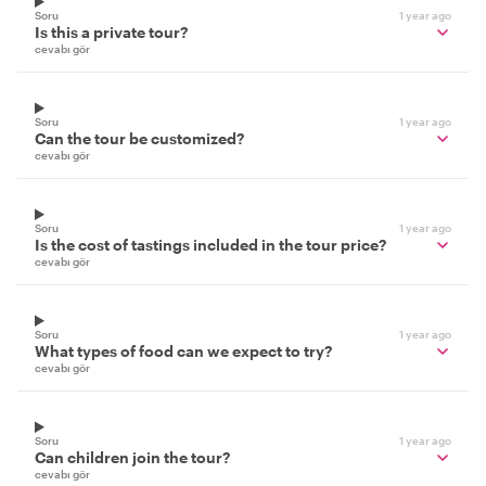
Soru
1 year ago
Is this a private tour?
cevabı gör
Soru
1 year ago
Can the tour be customized?
cevabı gör
Soru
1 year ago
Is the cost of tastings included in the tour price?
cevabı gör
Soru
1 year ago
What types of food can we expect to try?
cevabı gör
Soru
1 year ago
Can children join the tour?
cevabı gör