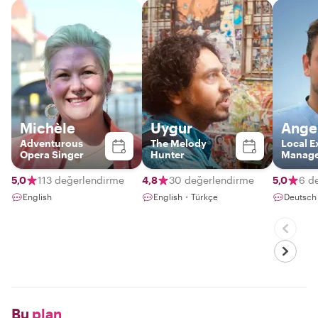
Michèle
Uygur
Ange
Adventurous
The Melody
Local E
Opera Singer
Hunter
Manag
5,0
113 değerlendirme
4,8
30 değerlendirme
5,0
6 d
English
English・Türkçe
Deutsch
Bu
plan