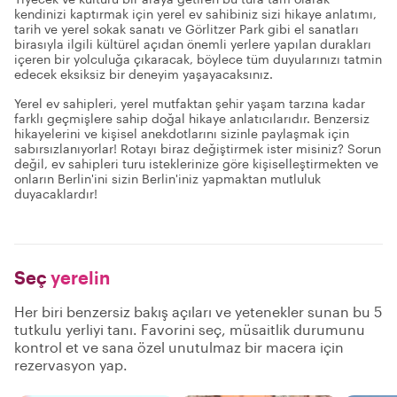
kendinizi kaptırmak için yerel ev sahibiniz sizi hikaye anlatımı,
tarih ve yerel sokak sanatı ve Görlitzer Park gibi el sanatları
birasıyla ilgili kültürel açıdan önemli yerlere yapılan durakları
içeren bir yolculuğa çıkaracak, böylece tüm duyularınızı tatmin
edecek eksiksiz bir deneyim yaşayacaksınız.
Yerel ev sahipleri, yerel mutfaktan şehir yaşam tarzına kadar
farklı geçmişlere sahip doğal hikaye anlatıcılarıdır. Benzersiz
hikayelerini ve kişisel anekdotlarını sizinle paylaşmak için
sabırsızlanıyorlar! Rotayı biraz değiştirmek ister misiniz? Sorun
değil, ev sahipleri turu isteklerinize göre kişiselleştirmekten ve
onların Berlin'ini sizin Berlin'iniz yapmaktan mutluluk
duyacaklardır!
Seç
yerelin
Her biri benzersiz bakış açıları ve yetenekler sunan bu 5
tutkulu yerliyi tanı. Favorini seç, müsaitlik durumunu
kontrol et ve sana özel unutulmaz bir macera için
rezervasyon yap.