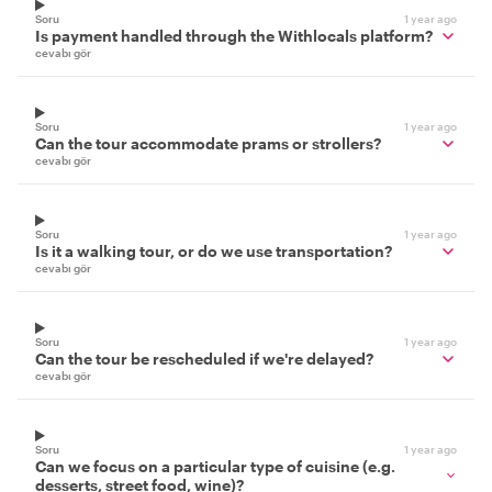
Soru
1 year ago
Is payment handled through the Withlocals platform?
cevabı gör
Soru
1 year ago
Can the tour accommodate prams or strollers?
cevabı gör
Soru
1 year ago
Is it a walking tour, or do we use transportation?
cevabı gör
Soru
1 year ago
Can the tour be rescheduled if we're delayed?
cevabı gör
Soru
1 year ago
Can we focus on a particular type of cuisine (e.g.
desserts, street food, wine)?