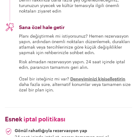
turunuzun yiyecek ve kültür temasıyla ilgili önemli
noktaları ziyaret edin
Sana özel hale getir
Planı değiştirmek mi istiyorsunuz? Hemen rezervasyon
yapın, ardından önemli noktaları düzenlemek, durakları
atlamak veya tercihlerinize göre küçük değişiklikler
yapmak için rehberinizle sohbet edin.
Risk almadan rezervasyon yapın. 24 saat içinde iptal
edin, paranızın tamamını geri alın.
Özel bir isteğiniz mi var?
Deneyiminizi kişiselleştirin
daha fazla süre, alternatif konumlar veya tamamen size
özel bir plan için.
Esnek
iptal politikası
Gönül rahatlığıyla rezervasyon yap
24 saat içinde iptal et, paranı tamamen geri al.