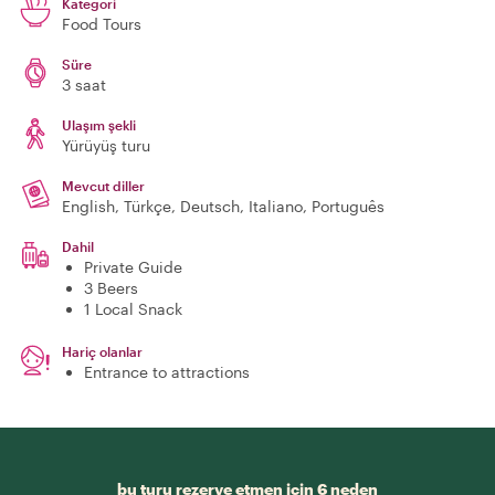
Kategori
Food Tours
Süre
3 saat
Ulaşım şekli
Yürüyüş turu
Mevcut diller
English, Türkçe, Deutsch, Italiano, Português
Dahil
Private Guide
3 Beers
1 Local Snack
Hariç olanlar
Entrance to attractions
bu turu rezerve etmen için 6 neden