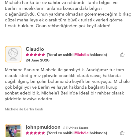
Michèle harika bir ev sahibi ve rehberdi. Tarihi bilgisi ve
Berlin'in inceliklerini anlama konusundaki bilgisi
olağanüstüydü. Onun yardımı olmadan göremeyeceğim birkaç
güzel mahalleye ek olarak tüm büyük turistik yerleri görme
fırsatı buldum. Onun rehberliğinden çok keyif aldım!
Claudio
(Yerel ev sahibi
Michèle
hakkında)
24 June 2026
Merhaba Sanırım Michele ile şanslıydık. Aradığımız tur tam
olarak istediğimiz gibiydi: öncelikli olarak savaş hakkında
değil, ilginç bir şehir bölümünde keyifli bir yürüyüştü. Michele
çok bilgiliydi ve Berlin ve hayat hakkında bağlantı kurup
sohbet edebildik. Michele'i Berlin'de ideal bir rehber olarak
şiddetle tavsiye ederim.
Michele ile Berlin Keşfi
johnpmuldoon
🇺🇸
United States
(Yerel ev sahibi
Michèle
hakkında)