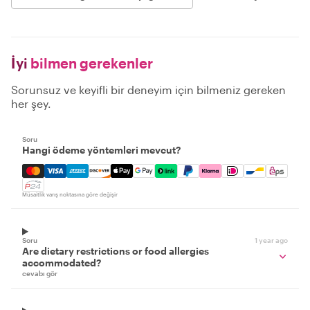
İyi
bilmen gerekenler
Sorunsuz ve keyifli bir deneyim için bilmeniz gereken
her şey.
Soru
Hangi ödeme yöntemleri mevcut?
Mastercard, Visa, Amex, Discover, Apple Pay, Google Pay
Müsaitlik varış noktasına göre değişir
Soru
1 year ago
Are dietary restrictions or food allergies
accommodated?
cevabı gör