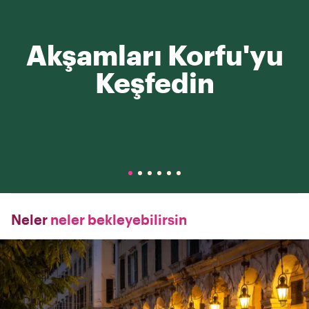
Akşamları Korfu'yu
Keşfedin
Neler
neler bekleyebilirsin