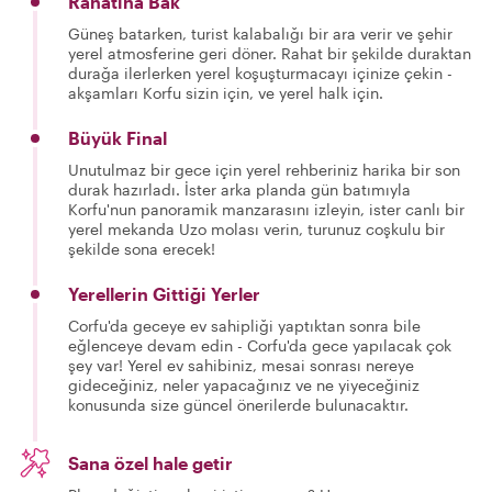
Rahatına Bak
Güneş batarken, turist kalabalığı bir ara verir ve şehir
yerel atmosferine geri döner. Rahat bir şekilde duraktan
durağa ilerlerken yerel koşuşturmacayı içinize çekin -
akşamları Korfu sizin için, ve yerel halk için.
Büyük Final
Unutulmaz bir gece için yerel rehberiniz harika bir son
durak hazırladı. İster arka planda gün batımıyla
Korfu'nun panoramik manzarasını izleyin, ister canlı bir
yerel mekanda Uzo molası verin, turunuz coşkulu bir
şekilde sona erecek!
Yerellerin Gittiği Yerler
Corfu'da geceye ev sahipliği yaptıktan sonra bile
eğlenceye devam edin - Corfu'da gece yapılacak çok
şey var! Yerel ev sahibiniz, mesai sonrası nereye
gideceğiniz, neler yapacağınız ve ne yiyeceğiniz
konusunda size güncel önerilerde bulunacaktır.
Sana özel hale getir