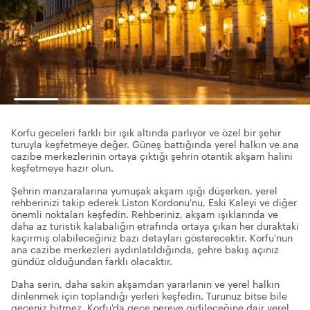
Korfu geceleri farklı bir ışık altında parlıyor ve özel bir şehir
turuyla keşfetmeye değer. Güneş battığında yerel halkın ve ana
cazibe merkezlerinin ortaya çıktığı şehrin otantik akşam halini
keşfetmeye hazır olun.
Şehrin manzaralarına yumuşak akşam ışığı düşerken, yerel
rehberinizi takip ederek Liston Kordonu'nu, Eski Kaleyi ve diğer
önemli noktaları keşfedin. Rehberiniz, akşam ışıklarında ve
daha az turistik kalabalığın etrafında ortaya çıkan her duraktaki
kaçırmış olabileceğiniz bazı detayları gösterecektir. Korfu'nun
ana cazibe merkezleri aydınlatıldığında, şehre bakış açınız
gündüz olduğundan farklı olacaktır.
Daha serin, daha sakin akşamdan yararlanın ve yerel halkın
dinlenmek için toplandığı yerleri keşfedin. Turunuz bitse bile
geceniz bitmez. Korfu'da gece nereye gidileceğine dair yerel