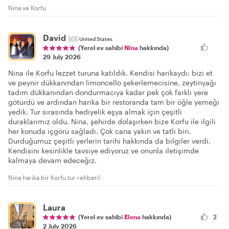
Nina ve Korfu
David
🇺🇸
United States
(Yerel ev sahibi
Nina
hakkında)
29 July 2026
Nina ile Korfu lezzet turuna katıldık. Kendisi harikaydı; bizi et
ve peynir dükkanından limoncello şekerlemecisine, zeytinyağı
tadım dükkanından dondurmacıya kadar pek çok farklı yere
götürdü ve ardından harika bir restoranda tam bir öğle yemeği
yedik. Tur sırasında hediyelik eşya almak için çeşitli
duraklarımız oldu. Nina, şehirde dolaşırken bize Korfu ile ilgili
her konuda içgörü sağladı. Çok cana yakın ve tatlı biri.
Durduğumuz çeşitli yerlerin tarihi hakkında da bilgiler verdi.
Kendisini kesinlikle tavsiye ediyoruz ve onunla iletişimde
kalmaya devam edeceğiz.
Nina harika bir Korfu tur rehberi!
Laura
(Yerel ev sahibi
Elena
hakkında)
2
2 July 2026