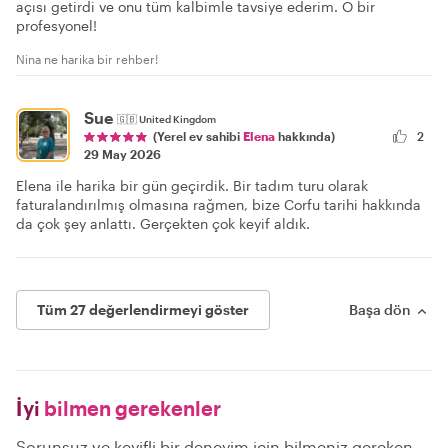
açısı getirdi ve onu tüm kalbimle tavsiye ederim. O bir
profesyonel!
Nina ne harika bir rehber!
Sue
🇬🇧
United Kingdom
2
(Yerel ev sahibi
Elena
hakkında)
29 May 2026
Elena ile harika bir gün geçirdik. Bir tadım turu olarak
faturalandırılmış olmasına rağmen, bize Corfu tarihi hakkında
da çok şey anlattı. Gerçekten çok keyif aldık.
Tüm 27 değerlendirmeyi göster
Başa dön
İyi
bilmen gerekenler
Sorunsuz ve keyifli bir deneyim için bilmeniz gereken