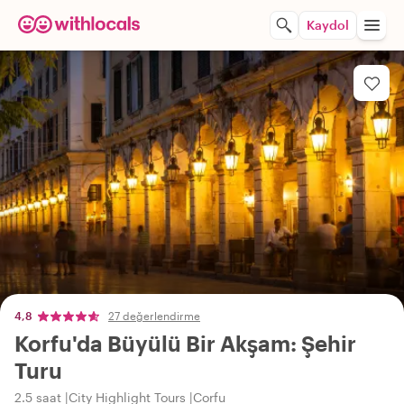
Kaydol
4,8
27 değerlendirme
Korfu'da Büyülü Bir Akşam: Şehir
Turu
2.5 saat
City Highlight Tours
Corfu