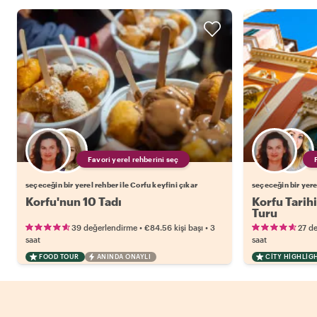
Favori yerel rehberini seç
seçeceğin bir yerel rehber ile Corfu keyfini çıkar
seçeceğin bir yere
Korfu'nun 10 Tadı
Korfu Tarih
Turu
•
•
39 değerlendirme
€84.56
kişi başı
3
27 d
saat
saat
FOOD TOUR
ANINDA ONAYLI
CITY HIGHLIG