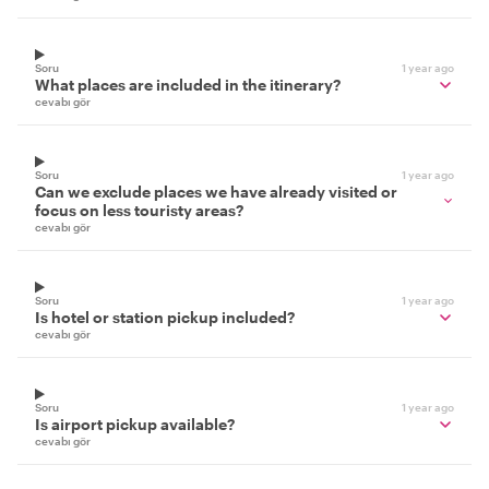
Soru
1 year ago
What places are included in the itinerary?
cevabı gör
Soru
1 year ago
Can we exclude places we have already visited or
focus on less touristy areas?
cevabı gör
Soru
1 year ago
Is hotel or station pickup included?
cevabı gör
Soru
1 year ago
Is airport pickup available?
cevabı gör