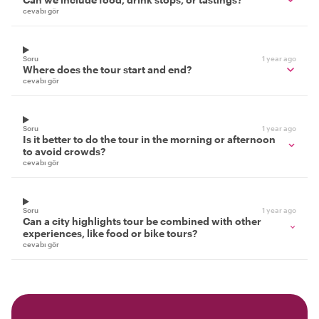
cevabı gör
Soru
1 year ago
Where does the tour start and end?
cevabı gör
Soru
1 year ago
Is it better to do the tour in the morning or afternoon
to avoid crowds?
cevabı gör
Soru
1 year ago
Can a city highlights tour be combined with other
experiences, like food or bike tours?
cevabı gör