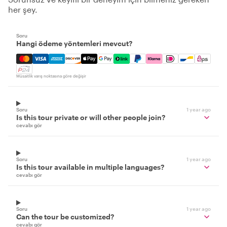
her şey.
Soru
Hangi ödeme yöntemleri mevcut?
Mastercard, Visa, Amex, Discover, Apple Pay, Google Pay
Müsaitlik varış noktasına göre değişir
Soru
1 year ago
Is this tour private or will other people join?
cevabı gör
Soru
1 year ago
Is this tour available in multiple languages?
cevabı gör
Soru
1 year ago
Can the tour be customized?
cevabı gör