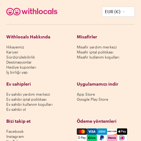
EUR (€)
Withlocals Hakkında
Misafirler
Hikayemiz
Misafir yardım merkezi
Kariyer
Misafir iptal politikası
Sürdürülebilirlik
Misafir kullanım koşulları
Destinasyonlar
Hediye kuponları
İş birliği yap
Ev sahipleri
Uygulamamızı indir
Ev sahibi yardım merkezi
App Store
Ev sahibi iptal politikası
Google Play Store
Ev sahibi kullanım koşulları
Ev sahibi ol
Bizi takip et
Ödeme yöntemleri
Mastercard, Visa, Amex, Di
Facebook
Instagram