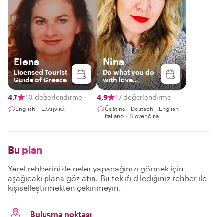
Elena
Nina
Licensed Tourist
Do what you do
Guide of Greece
with love...
4,7
10 değerlendirme
4,9
17 değerlendirme
English・Ελληνικά
Čeština・Deutsch・English・
Italiano・Slovenčina
Bu
plan
Yerel rehberinizle neler yapacağınızı görmek için
aşağıdaki plana göz atın. Bu teklifi dilediğiniz rehber ile
kişiselleştirmekten çekinmeyin.
Buluşma noktası