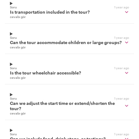
Soru
1 year ago
Is transportation included in the tour?
cevabı gör
Soru
1 year ago
Can the tour accommodate children or large groups?
cevabı gör
Soru
1 year ago
Is the tour wheelchair accessible?
cevabı gör
Soru
1 year ago
Can we adjust the start time or extend/shorten the
tour?
cevabı gör
Soru
1 year ago
Can we include food, drink stops, or tastings?