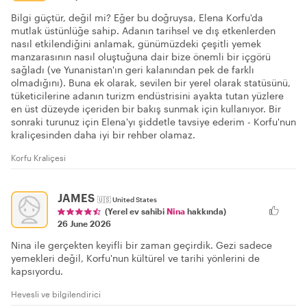
Bilgi güçtür, değil mi? Eğer bu doğruysa, Elena Korfu'da
mutlak üstünlüğe sahip. Adanın tarihsel ve dış etkenlerden
nasıl etkilendiğini anlamak, günümüzdeki çeşitli yemek
manzarasının nasıl oluştuğuna dair bize önemli bir içgörü
sağladı (ve Yunanistan'ın geri kalanından pek de farklı
olmadığını). Buna ek olarak, sevilen bir yerel olarak statüsünü,
tüketicilerine adanın turizm endüstrisini ayakta tutan yüzlere
en üst düzeyde içeriden bir bakış sunmak için kullanıyor. Bir
sonraki turunuz için Elena'yı şiddetle tavsiye ederim - Korfu'nun
kraliçesinden daha iyi bir rehber olamaz.
Korfu Kraliçesi
JAMES
🇺🇸
United States
(Yerel ev sahibi
Nina
hakkında)
26 June 2026
Nina ile gerçekten keyifli bir zaman geçirdik. Gezi sadece
yemekleri değil, Korfu'nun kültürel ve tarihi yönlerini de
kapsıyordu.
Hevesli ve bilgilendirici