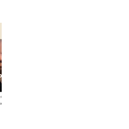
o
Jonathan
Liliia
The Urban
Stylish Barcelona
Explorer
Local Guide
erlendirme
5,0
4,8
94 değerlendirme
ñol・Italiano
English・Español
English・Русский