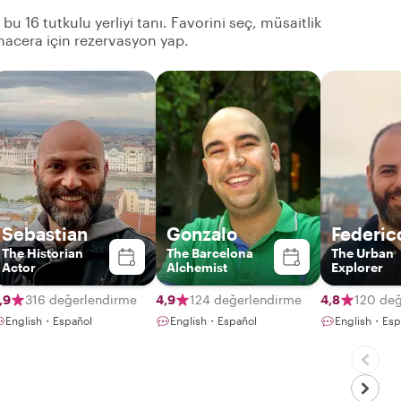
bu 16 tutkulu yerliyi tanı. Favorini seç, müsaitlik
acera için rezervasyon yap.
Sebastian
Gonzalo
Federic
The Historian
The Barcelona
The Urban
Actor
Alchemist
Explorer
,9
316 değerlendirme
4,9
124 değerlendirme
4,8
120 değ
English・Español
English・Español
English・Espa