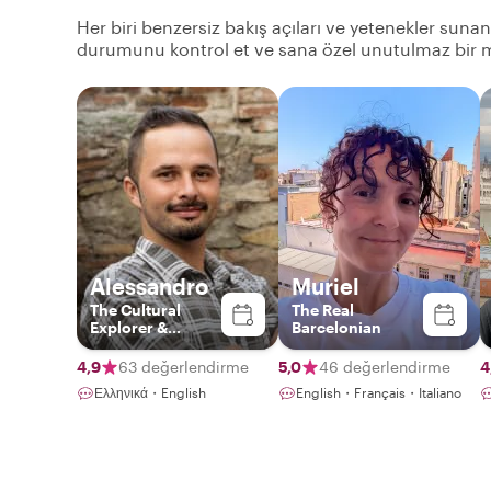
Her biri benzersiz bakış açıları ve yetenekler sunan 
durumunu kontrol et ve sana özel unutulmaz bir m
Alessandro
Muriel
The Cultural
The Real
Explorer &
Barcelonian
Barcelona
Storyteller
4,9
63 değerlendirme
5,0
46 değerlendirme
4
Ελληνικά・English
English・Français・Italiano