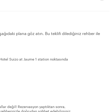
ağıdaki plana göz atın. Bu teklifi dilediğiniz rehber ile
Hotel Suizo at Jaume 1 station noktasında
llar değil! Rezervasyon yaptıktan sonra,
 rehberinizle doğrudan sohbet edebilirsiniz.