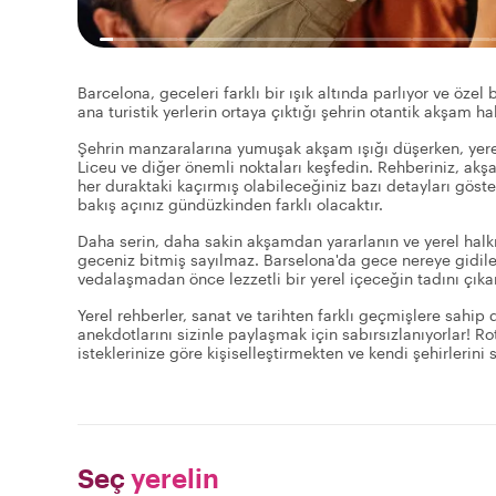
Barcelona, geceleri farklı bir ışık altında parlıyor ve öze
ana turistik yerlerin ortaya çıktığı şehrin otantik akşam ha
Şehrin manzaralarına yumuşak akşam ışığı düşerken, yerel
Liceu ve diğer önemli noktaları keşfedin. Rehberiniz, akşa
her duraktaki kaçırmış olabileceğiniz bazı detayları göster
bakış açınız gündüzkinden farklı olacaktır.
Daha serin, daha sakin akşamdan yararlanın ve yerel halkı
geceniz bitmiş sayılmaz. Barselona'da gece nereye gidile
vedalaşmadan önce lezzetli bir yerel içeceğin tadını çıkarı
Yerel rehberler, sanat ve tarihten farklı geçmişlere sahip do
anekdotlarını sizinle paylaşmak için sabırsızlanıyorlar! Ro
isteklerinize göre kişiselleştirmekten ve kendi şehirlerin
Seç
yerelin