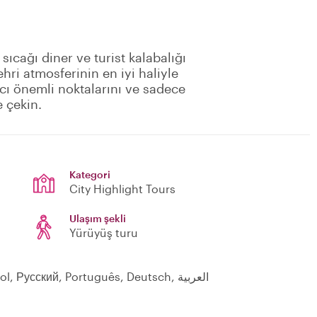
ıcağı diner ve turist kalabalığı
ehri atmosferinin en iyi haliyle
cı önemli noktalarını ve sadece
e çekin.
Kategori
City Highlight Tours
Ulaşım şekli
Yürüyüş turu
Ελληνικά, English, Français, Italiano, Español, Русский, Português, Deutsch, العربية