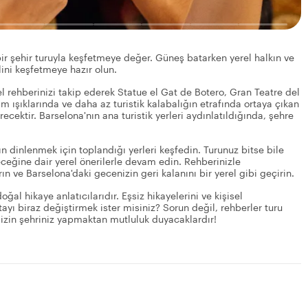
l bir şehir turuyla keşfetmeye değer. Güneş batarken yerel halkın ve
lini keşfetmeye hazır olun.
 rehberinizi takip ederek Statue el Gat de Botero, Gran Teatre del
m ışıklarında ve daha az turistik kalabalığın etrafında ortaya çıkan
ecektir. Barselona'nın ana turistik yerleri aydınlatıldığında, şehre
n dinlenmek için toplandığı yerleri keşfedin. Turunuz bitse bile
ceğine dair yerel önerilerle devam edin. Rehberinizle
n ve Barselona'daki gecenizin geri kalanını bir yerel gibi geçirin.
ğal hikaye anlatıcılarıdır. Eşsiz hikayelerini ve kişisel
tayı biraz değiştirmek ister misiniz? Sorun değil, rehberler turu
i sizin şehriniz yapmaktan mutluluk duyacaklardır!