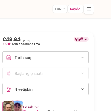
EUR
Kaydol
€48.84
Özel
kişi başı
4,9
1216 değerlendirme
Tarih seç
Başlangıç saati
4 yetişkin
Ev sahibi: