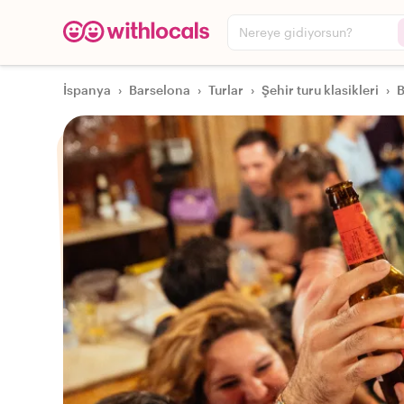
Nereye gidiyorsun?
İspanya
›
Barselona
›
Turlar
›
Şehir turu klasikleri
›
B