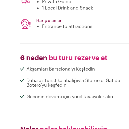
Private Guide
1 Local Drink and Snack
Hariç olanlar
Entrance to attractions
6 neden
bu turu rezerve et
Akşamları Barselona'yı Keşfedin
Daha az turist kalabalığıyla Statue el Gat de
Botero'yu keşfedin
Gecenin devamı için yerel tavsiyeler alın
Neler
neler bekleyebilirsin