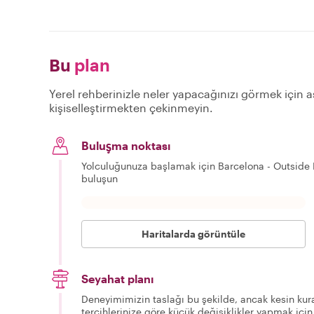
Bu
plan
Yerel rehberinizle neler yapacağınızı görmek için aş
kişiselleştirmekten çekinmeyin.
Buluşma noktası
Yolculuğunuza başlamak için Barcelona - Outside 
buluşun
Haritalarda görüntüle
Seyahat planı
Deneyimimizin taslağı bu şekilde, ancak kesin kura
tercihlerinize göre küçük değişiklikler yapmak için