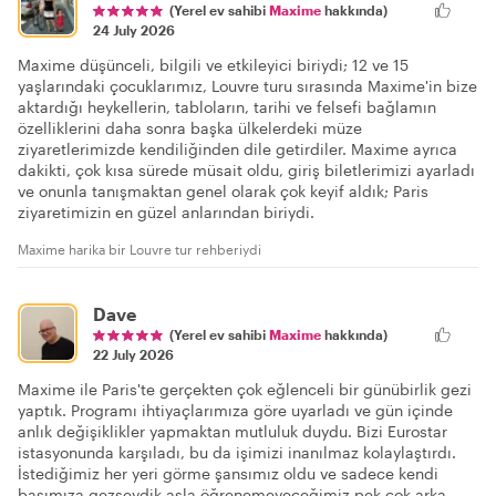
(Yerel ev sahibi
Maxime
hakkında)
24 July 2026
Maxime düşünceli, bilgili ve etkileyici biriydi; 12 ve 15
yaşlarındaki çocuklarımız, Louvre turu sırasında Maxime'in bize
aktardığı heykellerin, tabloların, tarihi ve felsefi bağlamın
özelliklerini daha sonra başka ülkelerdeki müze
ziyaretlerimizde kendiliğinden dile getirdiler. Maxime ayrıca
dakikti, çok kısa sürede müsait oldu, giriş biletlerimizi ayarladı
ve onunla tanışmaktan genel olarak çok keyif aldık; Paris
ziyaretimizin en güzel anlarından biriydi.
Maxime harika bir Louvre tur rehberiydi
Dave
(Yerel ev sahibi
Maxime
hakkında)
22 July 2026
Maxime ile Paris'te gerçekten çok eğlenceli bir günübirlik gezi
yaptık. Programı ihtiyaçlarımıza göre uyarladı ve gün içinde
anlık değişiklikler yapmaktan mutluluk duydu. Bizi Eurostar
istasyonunda karşıladı, bu da işimizi inanılmaz kolaylaştırdı.
İstediğimiz her yeri görme şansımız oldu ve sadece kendi
başımıza gezseydik asla öğrenemeyeceğimiz pek çok arka