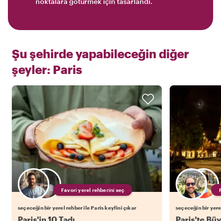
noktalara götürmek için tasarlandı.
Şu şehirde yapabileceğin diğer
şeyler:
Paris
Favori yerel rehberini seç
seçeceğin bir yerel rehber ile Paris keyfini çıkar
seçeceğin bir yerel
Paris'in 10 Tadı
Paris'te Bü