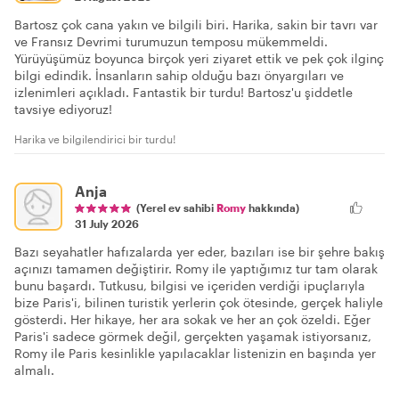
Bartosz çok cana yakın ve bilgili biri. Harika, sakin bir tavrı var
ve Fransız Devrimi turumuzun temposu mükemmeldi.
Yürüyüşümüz boyunca birçok yeri ziyaret ettik ve pek çok ilginç
bilgi edindik. İnsanların sahip olduğu bazı önyargıları ve
izlenimleri açıkladı. Fantastik bir turdu! Bartosz'u şiddetle
tavsiye ediyoruz!
Harika ve bilgilendirici bir turdu!
Anja
(Yerel ev sahibi
Romy
hakkında)
31 July 2026
Bazı seyahatler hafızalarda yer eder, bazıları ise bir şehre bakış
açınızı tamamen değiştirir. Romy ile yaptığımız tur tam olarak
bunu başardı. Tutkusu, bilgisi ve içeriden verdiği ipuçlarıyla
bize Paris'i, bilinen turistik yerlerin çok ötesinde, gerçek haliyle
gösterdi. Her hikaye, her ara sokak ve her an çok özeldi. Eğer
Paris'i sadece görmek değil, gerçekten yaşamak istiyorsanız,
Romy ile Paris kesinlikle yapılacaklar listenizin en başında yer
almalı.