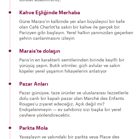
Kahve Eşliğinde Merhaba
Güne Marais'in kalbinde yer alan büyüleyici bir kafe
olan Café Charlot'ta sakin bir kahve ile gerçek bir
Parizyen gibi başlayın. Yerel halkın yanınızdan geçerken
şehrin canlanmasını izleyin
Marais'te dolaşın
Paris'in en karakterli semtlerinden birinde keyifli bir
yürüyüş yapın. Butik vitrinler, gizli avlular ve sakin
köşeler yerel yaşamın hikayelerini anlatıyor
Pazar Anları
Pazar günüyse, taze ürünler ve uluslararası lezzetlerle
dolu canlı bir kapalı pazar olan Marché des Enfants
Rouges'u ziyaret edeceğiz. Açık değil mi?
Endişelenmeyin — ev sahibiniz sizi başka bir yerel
cevhere yönlendirecektir.
Parkta Mola
Yavaşlayın ve yakındaki bir parkta veya Place des