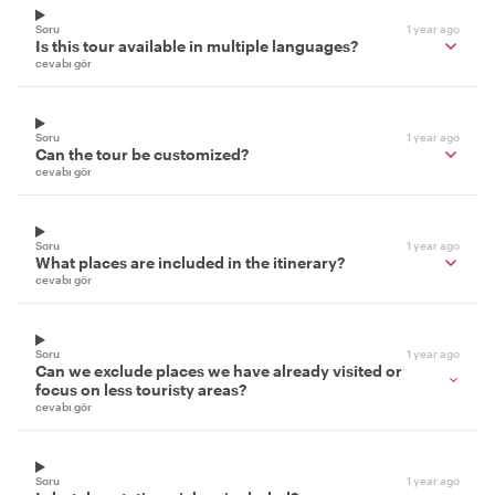
Soru
1 year ago
Is this tour available in multiple languages?
cevabı gör
Soru
1 year ago
Can the tour be customized?
cevabı gör
Soru
1 year ago
What places are included in the itinerary?
cevabı gör
Soru
1 year ago
Can we exclude places we have already visited or
focus on less touristy areas?
cevabı gör
Soru
1 year ago