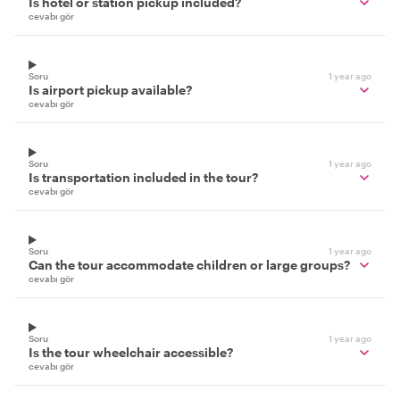
Is hotel or station pickup included?
cevabı gör
Soru
1 year ago
Is airport pickup available?
cevabı gör
Soru
1 year ago
Is transportation included in the tour?
cevabı gör
Soru
1 year ago
Can the tour accommodate children or large groups?
cevabı gör
Soru
1 year ago
Is the tour wheelchair accessible?
cevabı gör