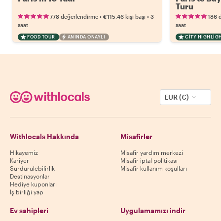
Turu
•
•
778 değerlendirme
€115.46
kişi başı
3
186 
saat
saat
FOOD TOUR
ANINDA ONAYLI
CITY HIGHLIG
EUR (€)
Withlocals Hakkında
Misafirler
Hikayemiz
Misafir yardım merkezi
Kariyer
Misafir iptal politikası
Sürdürülebilirlik
Misafir kullanım koşulları
Destinasyonlar
Hediye kuponları
İş birliği yap
Ev sahipleri
Uygulamamızı indir