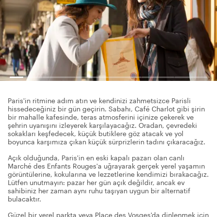
Paris'in ritmine adım atın ve kendinizi zahmetsizce Parisli
hissedeceğiniz bir gün geçirin. Sabahı, Café Charlot gibi şirin
bir mahalle kafesinde, teras atmosferini içinize çekerek ve
şehrin uyanışını izleyerek karşılayacağız. Oradan, çevredeki
sokakları keşfedecek, küçük butiklere göz atacak ve yol
boyunca karşımıza çıkan küçük sürprizlerin tadını çıkaracağız.
Açık olduğunda, Paris'in en eski kapalı pazarı olan canlı
Marché des Enfants Rouges'a uğrayarak gerçek yerel yaşamın
görüntülerine, kokularına ve lezzetlerine kendimizi bırakacağız.
Lütfen unutmayın: pazar her gün açık değildir, ancak ev
sahibiniz her zaman aynı ruhu taşıyan uygun bir alternatif
bulacaktır.
Güzel bir yerel parkta veya Place des Vosges'da dinlenmek için