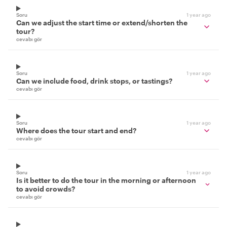
Soru
1 year ago
Can we adjust the start time or extend/shorten the
tour?
cevabı gör
Soru
1 year ago
Can we include food, drink stops, or tastings?
cevabı gör
Soru
1 year ago
Where does the tour start and end?
cevabı gör
Soru
1 year ago
Is it better to do the tour in the morning or afternoon
to avoid crowds?
cevabı gör