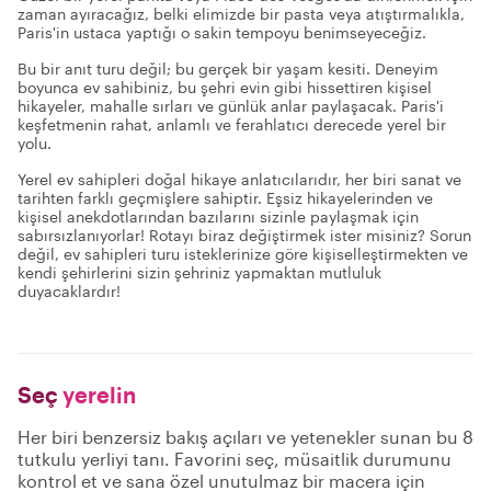
zaman ayıracağız, belki elimizde bir pasta veya atıştırmalıkla,
Paris'in ustaca yaptığı o sakin tempoyu benimseyeceğiz.
Bu bir anıt turu değil; bu gerçek bir yaşam kesiti. Deneyim
boyunca ev sahibiniz, bu şehri evin gibi hissettiren kişisel
hikayeler, mahalle sırları ve günlük anlar paylaşacak. Paris'i
keşfetmenin rahat, anlamlı ve ferahlatıcı derecede yerel bir
yolu.
Yerel ev sahipleri doğal hikaye anlatıcılarıdır, her biri sanat ve
tarihten farklı geçmişlere sahiptir. Eşsiz hikayelerinden ve
kişisel anekdotlarından bazılarını sizinle paylaşmak için
sabırsızlanıyorlar! Rotayı biraz değiştirmek ister misiniz? Sorun
değil, ev sahipleri turu isteklerinize göre kişiselleştirmekten ve
kendi şehirlerini sizin şehriniz yapmaktan mutluluk
duyacaklardır!
Seç
yerelin
Her biri benzersiz bakış açıları ve yetenekler sunan bu 8
tutkulu yerliyi tanı. Favorini seç, müsaitlik durumunu
kontrol et ve sana özel unutulmaz bir macera için