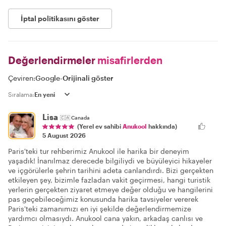
İptal politikasını göster
Değerlendirmeler
misafirlerden
Çeviren:
Google
-
Orijinali göster
Sıralama:
Lisa
🇨🇦
Canada
(Yerel ev sahibi
Anukool
hakkında)
5 August 2026
Paris'teki tur rehberimiz Anukool ile harika bir deneyim
yaşadık! İnanılmaz derecede bilgiliydi ve büyüleyici hikayeler
ve içgörülerle şehrin tarihini adeta canlandırdı. Bizi gerçekten
etkileyen şey, bizimle fazladan vakit geçirmesi, hangi turistik
yerlerin gerçekten ziyaret etmeye değer olduğu ve hangilerini
pas geçebileceğimiz konusunda harika tavsiyeler vererek
Paris'teki zamanımızı en iyi şekilde değerlendirmemize
yardımcı olmasıydı. Anukool cana yakın, arkadaş canlısı ve