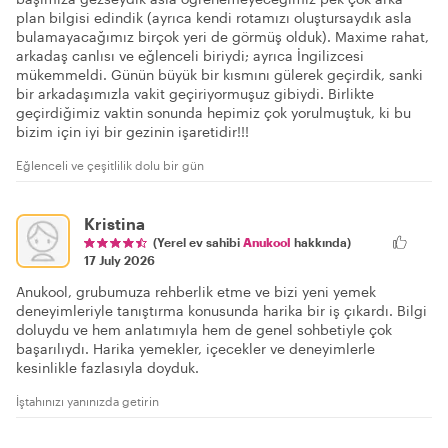
plan bilgisi edindik (ayrıca kendi rotamızı oluştursaydık asla
bulamayacağımız birçok yeri de görmüş olduk). Maxime rahat,
arkadaş canlısı ve eğlenceli biriydi; ayrıca İngilizcesi
mükemmeldi. Günün büyük bir kısmını gülerek geçirdik, sanki
bir arkadaşımızla vakit geçiriyormuşuz gibiydi. Birlikte
geçirdiğimiz vaktin sonunda hepimiz çok yorulmuştuk, ki bu
bizim için iyi bir gezinin işaretidir!!!
Eğlenceli ve çeşitlilik dolu bir gün
Kristina
(Yerel ev sahibi
Anukool
hakkında)
17 July 2026
Anukool, grubumuza rehberlik etme ve bizi yeni yemek
deneyimleriyle tanıştırma konusunda harika bir iş çıkardı. Bilgi
doluydu ve hem anlatımıyla hem de genel sohbetiyle çok
başarılıydı. Harika yemekler, içecekler ve deneyimlerle
kesinlikle fazlasıyla doyduk.
İştahınızı yanınızda getirin