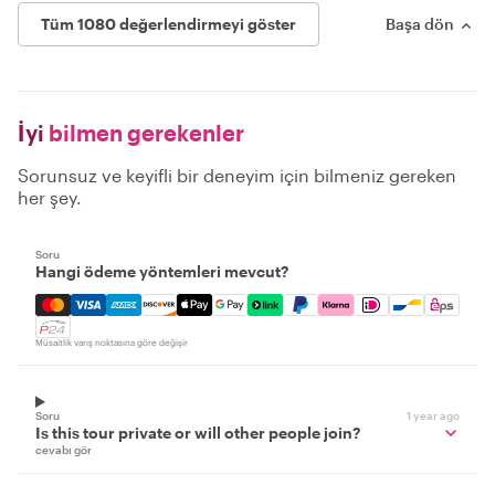
Tüm 1080 değerlendirmeyi göster
Başa dön
İyi
bilmen gerekenler
Sorunsuz ve keyifli bir deneyim için bilmeniz gereken
her şey.
Soru
Hangi ödeme yöntemleri mevcut?
Mastercard, Visa, Amex, Discover, Apple Pay, Google Pay
Müsaitlik varış noktasına göre değişir
Soru
1 year ago
Is this tour private or will other people join?
cevabı gör