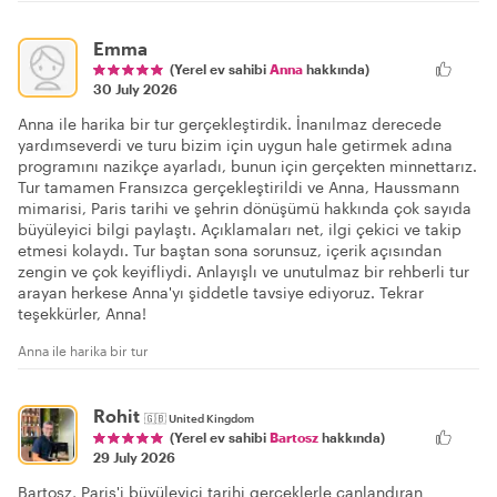
Emma
(Yerel ev sahibi
Anna
hakkında)
30 July 2026
Anna ile harika bir tur gerçekleştirdik. İnanılmaz derecede
yardımseverdi ve turu bizim için uygun hale getirmek adına
programını nazikçe ayarladı, bunun için gerçekten minnettarız.
Tur tamamen Fransızca gerçekleştirildi ve Anna, Haussmann
mimarisi, Paris tarihi ve şehrin dönüşümü hakkında çok sayıda
büyüleyici bilgi paylaştı. Açıklamaları net, ilgi çekici ve takip
etmesi kolaydı. Tur baştan sona sorunsuz, içerik açısından
zengin ve çok keyifliydi. Anlayışlı ve unutulmaz bir rehberli tur
arayan herkese Anna'yı şiddetle tavsiye ediyoruz. Tekrar
teşekkürler, Anna!
Anna ile harika bir tur
Rohit
🇬🇧
United Kingdom
(Yerel ev sahibi
Bartosz
hakkında)
29 July 2026
Bartosz, Paris'i büyüleyici tarihi gerçeklerle canlandıran