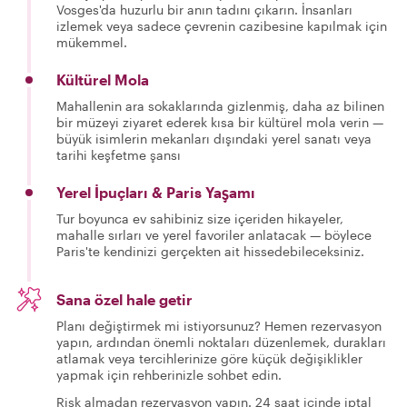
Vosges'da huzurlu bir anın tadını çıkarın. İnsanları
izlemek veya sadece çevrenin cazibesine kapılmak için
mükemmel.
Kültürel Mola
Mahallenin ara sokaklarında gizlenmiş, daha az bilinen
bir müzeyi ziyaret ederek kısa bir kültürel mola verin —
büyük isimlerin mekanları dışındaki yerel sanatı veya
tarihi keşfetme şansı
Yerel İpuçları & Paris Yaşamı
Tur boyunca ev sahibiniz size içeriden hikayeler,
mahalle sırları ve yerel favoriler anlatacak — böylece
Paris'te kendinizi gerçekten ait hissedebileceksiniz.
Sana özel hale getir
Planı değiştirmek mi istiyorsunuz? Hemen rezervasyon
yapın, ardından önemli noktaları düzenlemek, durakları
atlamak veya tercihlerinize göre küçük değişiklikler
yapmak için rehberinizle sohbet edin.
Risk almadan rezervasyon yapın. 24 saat içinde iptal