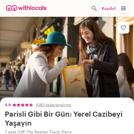
Kaydol
4,9
1080 değerlendirme
Parisli Gibi Bir Gün: Yerel Cazibeyi
Yaşayın
7 saat
Off The Beaten Track
Paris