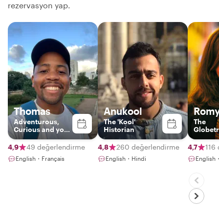
rezervasyon yap.
Thomas
Anukool
Rom
Adventurous,
The 'Kool'
The
Curious and your
Historian
Globetr
Gateway to Paris
Gourm
4,9
49 değerlendirme
4,8
260 değerlendirme
4,7
116
English・Français
English・Hindi
English