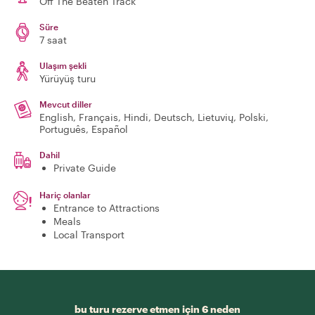
Off The Beaten Track
Süre
7 saat
Ulaşım şekli
Yürüyüş turu
Mevcut diller
English, Français, Hindi, Deutsch, Lietuvių, Polski,
Português, Español
Dahil
Private Guide
Hariç olanlar
Entrance to Attractions
Meals
Local Transport
bu turu rezerve etmen için 6 neden