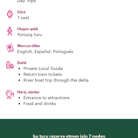
Day Trips
Süre
7 saat
Ulaşım şekli
Yürüyüş turu
Mevcut diller
English, Español, Português
Dahil
Private Local Guide
Return train tickets
River boat trip through the delta
Hariç olanlar
Entrance to attractions
Food and drinks
bu turu rezerve etmen için 7 neden