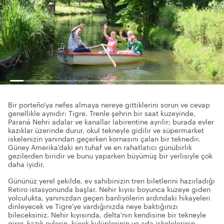
Bir porteño'ya nefes almaya nereye gittiklerini sorun ve cevap
genellikle aynıdır: Tigre. Trenle şehrin bir saat kuzeyinde,
Paraná Nehri adalar ve kanallar labirentine ayrılır; burada evler
kazıklar üzerinde durur, okul tekneyle gidilir ve süpermarket
iskelenizin yanından geçerken kornasını çalan bir teknedir.
Güney Amerika'daki en tuhaf ve en rahatlatıcı günübirlik
gezilerden biridir ve bunu yaparken büyümüş bir yerlisiyle çok
daha iyidir.
Gününüz yerel şekilde, ev sahibinizin tren biletlerini hazırladığı
Retiro istasyonunda başlar. Nehir kıyısı boyunca kuzeye giden
yolculukta, yanınızdan geçen banliyölerin ardındaki hikayeleri
dinleyecek ve Tigre'ye vardığınızda neye baktığınızı
bileceksiniz. Nehir kıyısında, delta'nın kendisine bir tekneyle
girer, kazık evlerin, kürek kulüplerinin ve ada iskelelerinin