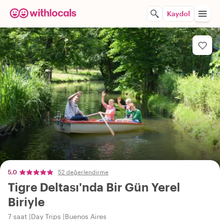
Kaydol
5,0
52 değerlendirme
Tigre Deltası'nda Bir Gün Yerel
Biriyle
7 saat
Day Trips
Buenos Aires