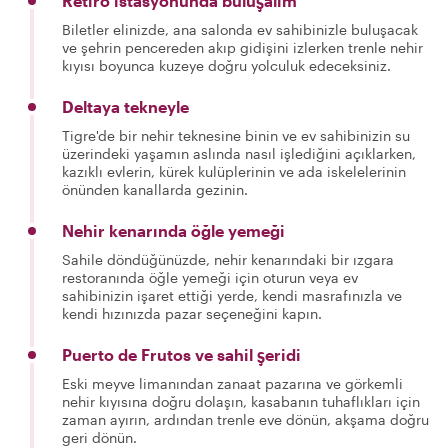
Retiro istasyonunda buluşalım
Biletler elinizde, ana salonda ev sahibinizle buluşacak
ve şehrin pencereden akıp gidişini izlerken trenle nehir
kıyısı boyunca kuzeye doğru yolculuk edeceksiniz.
Deltaya tekneyle
Tigre'de bir nehir teknesine binin ve ev sahibinizin su
üzerindeki yaşamın aslında nasıl işlediğini açıklarken,
kazıklı evlerin, kürek kulüplerinin ve ada iskelelerinin
önünden kanallarda gezinin.
Nehir kenarında öğle yemeği
Sahile döndüğünüzde, nehir kenarındaki bir ızgara
restoranında öğle yemeği için oturun veya ev
sahibinizin işaret ettiği yerde, kendi masrafınızla ve
kendi hızınızda pazar seçeneğini kapın.
Puerto de Frutos ve sahil şeridi
Eski meyve limanından zanaat pazarına ve görkemli
nehir kıyısına doğru dolaşın, kasabanın tuhaflıkları için
zaman ayırın, ardından trenle eve dönün, akşama doğru
geri dönün.