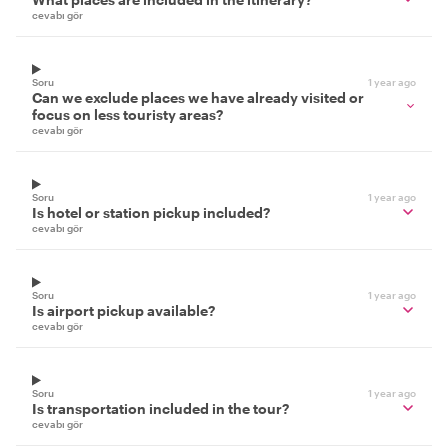
cevabı gör
Soru
1 year ago
Can we exclude places we have already visited or
focus on less touristy areas?
cevabı gör
Soru
1 year ago
Is hotel or station pickup included?
cevabı gör
Soru
1 year ago
Is airport pickup available?
cevabı gör
Soru
1 year ago
Is transportation included in the tour?
cevabı gör