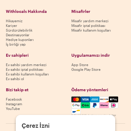
Withlocals Hakkında
Misafirler
Hikayemiz
Misafir yardım merkezi
Kariyer
Misafir iptal politikası
Sürdürülebilirlik
Misafir kullanım koşulları
Destinasyonlar
Hediye kuponları
İş birliği yap
Ev sahipleri
Uygulamamızı indir
Ev sahibi yardım merkezi
App Store
Ev sahibi iptal politikası
Google Play Store
Ev sahibi kullanım koşulları
Ev sahibi ol
Bizi takip et
Ödeme yöntemleri
Mastercard, Visa, Amex, Di
Facebook
Instagram
YouTube
Kullanılabilirlik destinasyona göre değişir
Çerez İzni