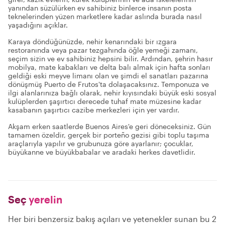
yanından süzülürken ev sahibiniz binlerce insanın posta
teknelerinden yüzen marketlere kadar aslında burada nasıl
yaşadığını açıklar.
Karaya döndüğünüzde, nehir kenarındaki bir ızgara
restoranında veya pazar tezgahında öğle yemeği zamanı,
seçim sizin ve ev sahibiniz hepsini bilir. Ardından, şehrin hasır
mobilya, mate kabakları ve delta balı almak için hafta sonları
geldiği eski meyve limanı olan ve şimdi el sanatları pazarına
dönüşmüş Puerto de Frutos'ta dolaşacaksınız. Temponuza ve
ilgi alanlarınıza bağlı olarak, nehir kıyısındaki büyük eski sosyal
kulüplerden şaşırtıcı derecede tuhaf mate müzesine kadar
kasabanın şaşırtıcı cazibe merkezleri için yer vardır.
Akşam erken saatlerde Buenos Aires'e geri döneceksiniz. Gün
tamamen özeldir, gerçek bir porteño gezisi gibi toplu taşıma
araçlarıyla yapılır ve grubunuza göre ayarlanır; çocuklar,
büyükanne ve büyükbabalar ve aradaki herkes davetlidir.
Seç
yerelin
Her biri benzersiz bakış açıları ve yetenekler sunan bu 2