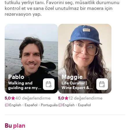
tutkulu yerliyi tanı. Favorini seç, müsaitlik durumunu
kontrol et ve sana özel unutulmaz bir macera için
rezervasyon yap.
Pablo
Maggie
Walking and
Life Curator |
guiding are my
Wine Expert &
passions
Pro
Photographer |
5,0
40 değerlendirme
5,0
12 değerlendirme
Crafting Tailor-
English・Español・Português
English・Español
Made
Experiences with
a Passion for
Culture and
Bu
plan
Hidden Gems