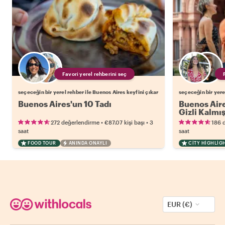
Favori yerel rehberini seç
seçeceğin bir yerel rehber ile Buenos Aires keyfini çıkar
seçeceğin bir yere
Buenos Aires'un 10 Tadı
Buenos Aire
Gizli Kalmış
•
•
272 değerlendirme
€87.07
kişi başı
3
186 
saat
saat
FOOD TOUR
ANINDA ONAYLI
CITY HIGHLIG
EUR (€)