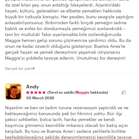
da özel kılan şey, onun anlattığı hikayelerdi. Arjantin'deki
hayatı, kültürü, gelenekleri ve elbette yemekleri hakkında
büyük bir tutkuyla konuştu. Her şeyden, bunu sevgiyle yaptığını
anlayabiliyorsunuz. Birbirinden farklı birçok yemeğin tadına
baktık ve enfes bir dondurmayla yemeğimizi sonlandırdık –
tam bir mutluluk! Taksi ayarlamakta bile zorlandığımızda
Maggie hemen gelip sorunu çözmemize yardımcı oldu. Bu da
onun ne kadar özverili olduğunu gösteriyor. Buenos Aires'te
gerçek hayatı ve yemek deneyimini yaşamak istiyorsanız
Maggie'yi şiddetle tavsiye ederim. Unutulmaz bir deneyim!
Gerçek bir parti♥️
Andy
(Yerel ev sahibi
Maggie
hakkında)
30 March 2026
Nişanlım ve ben on tadım turuna rezervasyon yaptırdık ve ne
bekleyeceğimiz konusunda pek bir fikrimiz yoktu. Bizi ilgi
çekici sohbetler, bolca tarih, harika yemekler ve kendi
başımıza gitmemiz kesinlikle imkansız olacak bir bakış açısı
karşıladı. Bu turu ve Buenos Aires'i sadece yerlilerle birlikte
keşfedebileceğiniz şekilde deneyimlemenizi kesinlikle tavsiye