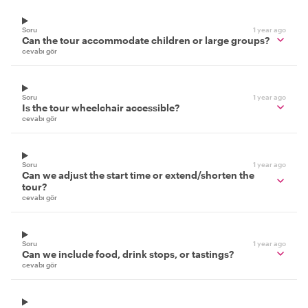
Soru
1 year ago
Can the tour accommodate children or large groups?
cevabı gör
Soru
1 year ago
Is the tour wheelchair accessible?
cevabı gör
Soru
1 year ago
Can we adjust the start time or extend/shorten the
tour?
cevabı gör
Soru
1 year ago
Can we include food, drink stops, or tastings?
cevabı gör