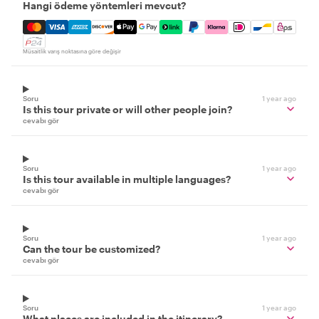
Hangi ödeme yöntemleri mevcut?
Mastercard, Visa, Amex, Discover, Apple Pay, Google Pay
Müsaitlik varış noktasına göre değişir
Soru
1 year ago
Is this tour private or will other people join?
cevabı gör
Soru
1 year ago
Is this tour available in multiple languages?
cevabı gör
Soru
1 year ago
Can the tour be customized?
cevabı gör
Soru
1 year ago
What places are included in the itinerary?