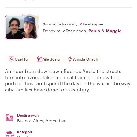
Şunlardan birini seç:
2
local uygun
Deneyimi düzenleyen:
Pablo
&
Maggie
Özel Tur
Aile dostu
Anında Onaylı
An hour from downtown Buenos Aires, the streets
turn into rivers. Take the local train to Tigre with a
porteño host and spend the day on the water, the way
city families have done for a century.
Destinasyon
Buenos Aires
, Argentina
Kategori