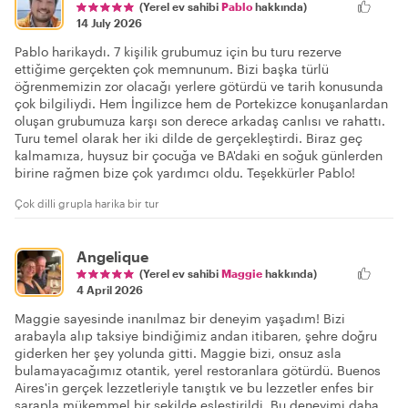
(Yerel ev sahibi
Pablo
hakkında)
14 July 2026
Pablo harikaydı. 7 kişilik grubumuz için bu turu rezerve
ettiğime gerçekten çok memnunum. Bizi başka türlü
öğrenmemizin zor olacağı yerlere götürdü ve tarih konusunda
çok bilgiliydi. Hem İngilizce hem de Portekizce konuşanlardan
oluşan grubumuza karşı son derece arkadaş canlısı ve rahattı.
Turu temel olarak her iki dilde de gerçekleştirdi. Biraz geç
kalmamıza, huysuz bir çocuğa ve BA'daki en soğuk günlerden
birine rağmen bize çok yardımcı oldu. Teşekkürler Pablo!
Çok dilli grupla harika bir tur
Angelique
(Yerel ev sahibi
Maggie
hakkında)
4 April 2026
Maggie sayesinde inanılmaz bir deneyim yaşadım! Bizi
arabayla alıp taksiye bindiğimiz andan itibaren, şehre doğru
giderken her şey yolunda gitti. Maggie bizi, onsuz asla
bulamayacağımız otantik, yerel restoranlara götürdü. Buenos
Aires'in gerçek lezzetleriyle tanıştık ve bu lezzetler enfes bir
şarapla mükemmel bir şekilde eşleştirildi. Bu deneyimi daha