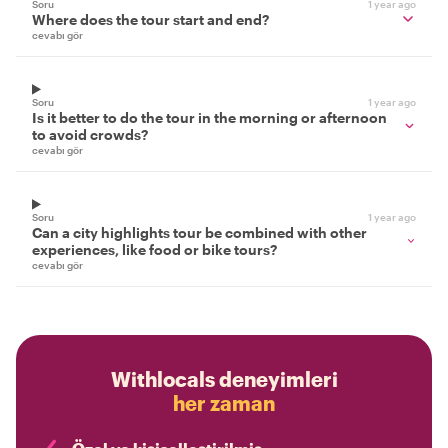
Soru
1 year ago
Where does the tour start and end?
cevabı gör
Soru
1 year ago
Is it better to do the tour in the morning or afternoon
to avoid crowds?
cevabı gör
Soru
1 year ago
Can a city highlights tour be combined with other
experiences, like food or bike tours?
cevabı gör
Withlocals deneyimleri
her zaman