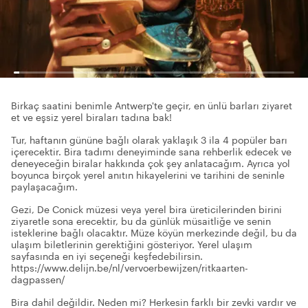
Birkaç saatini benimle Antwerp'te geçir, en ünlü barları ziyaret
et ve eşsiz yerel biraları tadına bak!
Tur, haftanın gününe bağlı olarak yaklaşık 3 ila 4 popüler barı
içerecektir. Bira tadımı deneyiminde sana rehberlik edecek ve
deneyeceğin biralar hakkında çok şey anlatacağım. Ayrıca yol
boyunca birçok yerel anıtın hikayelerini ve tarihini de seninle
paylaşacağım.
Gezi, De Conick müzesi veya yerel bira üreticilerinden birini
ziyaretle sona erecektir, bu da günlük müsaitliğe ve senin
isteklerine bağlı olacaktır. Müze köyün merkezinde değil, bu da
ulaşım biletlerinin gerektiğini gösteriyor. Yerel ulaşım
sayfasında en iyi seçeneği keşfedebilirsin.
https://www.delijn.be/nl/vervoerbewijzen/ritkaarten-
dagpassen/
Bira dahil değildir. Neden mi? Herkesin farklı bir zevki vardır ve