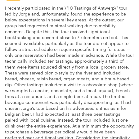
I recently participated in the \"10 Tastings of Antwerp\" tour
led by Jorge and, unfortunately, found the experience to be
below expectations in several key areas. At the outset, our
group had requested minimal walking due to mobility
concerns. Despite this, the tour involved significant
backtracking and covered close to 7 kilometers on foot. This
seemed avoidable, particularly as the tour did not appear to
follow a strict schedule or require specific timing for stops —
only one reservation had been made in advance. While the tour
technically included ten tastings, approximately a third of
them were items sourced directly from a local grocery store.
These were served picnic-style by the river and included
bread, cheese, raisin bread, organ meats, and a brain-based
dip. Other tastings included a visit to a chocolate shop (where
we sampled a cookie, chocolate, and a local liqueur), French
fries at a restaurant, and a single beer at a bar. The limited
beverage component was particularly disappointing, as I had
chosen Jorge’s tour based on his advertised enthusiasm for
Belgian beer. I had expected at least three beer tastings
paired with local cuisine. Instead, the tour included just one
drink over the entire experience. At a minimum the opportunity
to purchase a beverage periodically would have been
preferred over additional walking. Considering the simplicity