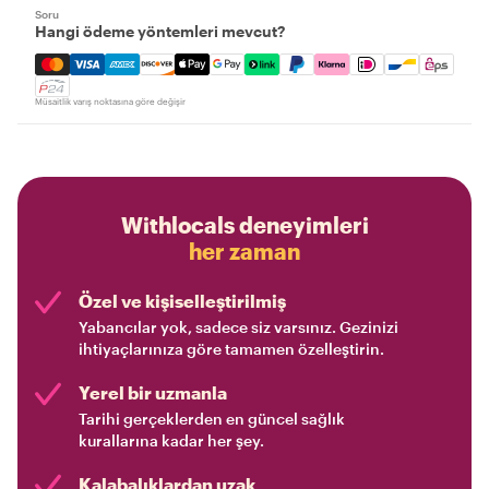
Soru
Hangi ödeme yöntemleri mevcut?
Mastercard, Visa, Amex, Discover, Apple Pay, Google Pay
Müsaitlik varış noktasına göre değişir
Withlocals deneyimleri
her zaman
Özel ve kişiselleştirilmiş
Yabancılar yok, sadece siz varsınız. Gezinizi
ihtiyaçlarınıza göre tamamen özelleştirin.
Yerel bir uzmanla
Tarihi gerçeklerden en güncel sağlık
kurallarına kadar her şey.
Kalabalıklardan uzak