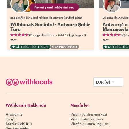
Favori yerel rehberini seç
seçeceğin bir yerel rehber ile Anvers keyfini çıkar
Etienne ile Anvers
Withlocals Seninle! - Antwerp Şehir
Antwerp'in 
Turu
Manzarayla
•
•
81 değerlendirme
€44.12
kişi başı
3
596 
saat
saat
CITY HIGHLIGHT TOUR
ANINDA ONAYLI
CITY HIGHLIG
EUR (€)
Withlocals Hakkında
Misafirler
Hikayemiz
Misafir yardım merkezi
Kariyer
Misafir iptal politikası
Sürdürülebilirlik
Misafir kullanım koşulları
Destinasyonlar