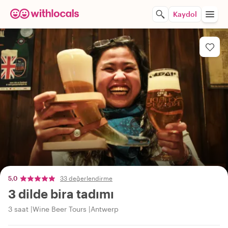
Kaydol
5,0
33 değerlendirme
3 dilde bira tadımı
3 saat
Wine Beer Tours
Antwerp