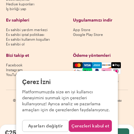
Hediye kuponları
İş birliği yap
Ev sahipleri
Uygulamamızı indir
Ev sahibi yardım merkezi
App Store
Ev sahibi iptal politikası
Google Play Store
Ev sahibi kullanım koşulları
Ev sahibi ol
Bizi takip et
Ödeme yöntemleri
Mastercard, Visa, Amex, Di
Facebook
Instagram
YouTube
Çerez İzni
Kullanılabilirlik destinasyona göre değişir
Platformumuzda size en iyi kullanıcı
deneyimini sunmak için çerezleri
©
2026
Withlocals.com
|
Gizlilik Politikası
|
Çerezler
|
Site haritası
kullanıyoruz! Ayrıca analiz ve pazarlama
amaçları için de çerezlerden faydalanıyoruz.
Ayarları değiştir
Çerezleri kabul et
€25.00
kişi başı