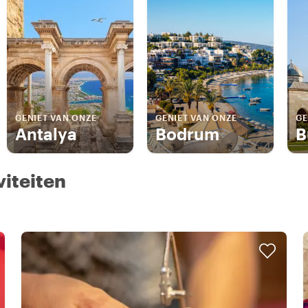
GENIET VAN ONZE
GENIET VAN ONZE
GE
Antalya
Bodrum
B
viteiten