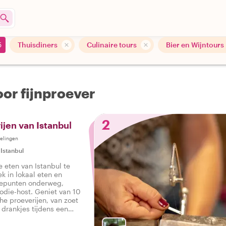
5
Thuisdiners
Culinaire tours
Bier en Wijntours
oor fijnproever
2
ijen van Istanbul
elingen
|
Istanbul
 eten van Istanbul te
ek in lokaal eten en
tepunten onderweg,
die-host. Geniet van 10
che proeverijen, van zoet
s drankjes tijdens een
r in Istanbul.