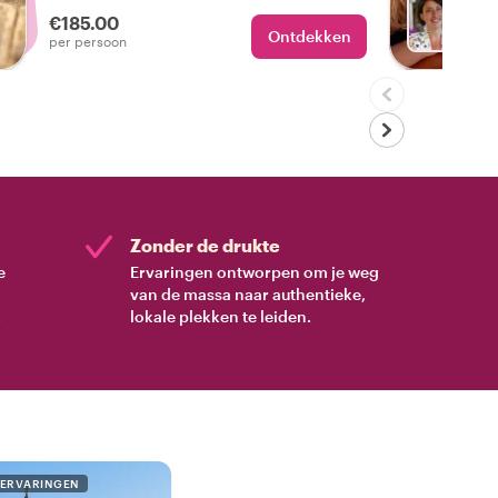
ontwerpen met verschillende technieken.
€185.00
Ontdekken
Met Ay
per persoon
Zonder de drukte
e
Ervaringen ontworpen om je weg
van de massa naar authentieke,
.
lokale plekken te leiden.
 ERVARINGEN