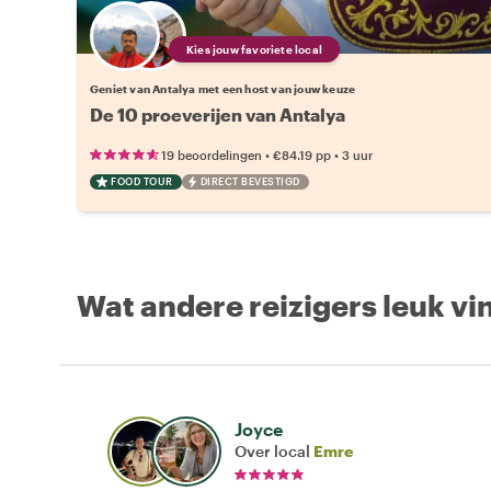
Kies jouw favoriete local
Geniet van Antalya met een host van jouw keuze
De 10 proeverijen van Antalya
•
•
19 beoordelingen
€84.19
pp
3 uur
FOOD TOUR
DIRECT BEVESTIGD
Wat andere reizigers leuk vi
Joyce
Over local
Emre