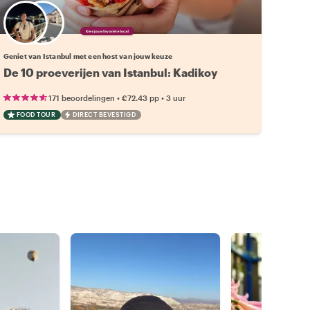
Kies jouw favoriete local
Geniet van Istanbul met een host van jouw keuze
De 10 proeverijen van Istanbul: Kadikoy
•
•
171 beoordelingen
€72.43
pp
3 uur
FOOD TOUR
DIRECT BEVESTIGD