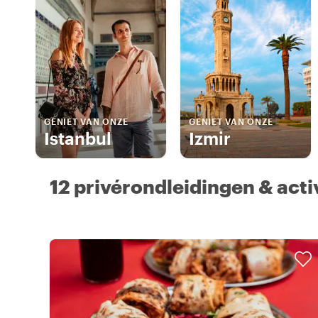
GENIET VAN ONZE
GENIET VAN ONZE
Istanbul
Izmir
12 privérondleidingen & acti