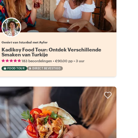
Geniet van Istanbul met Ayfer
Kadikoy Food Tour: Ontdek Verschillende
Smaken van Turkije
•
•
183 beoordelingen
€90.00
pp
3 uur
FOOD TOUR
DIRECT BEVESTIGD