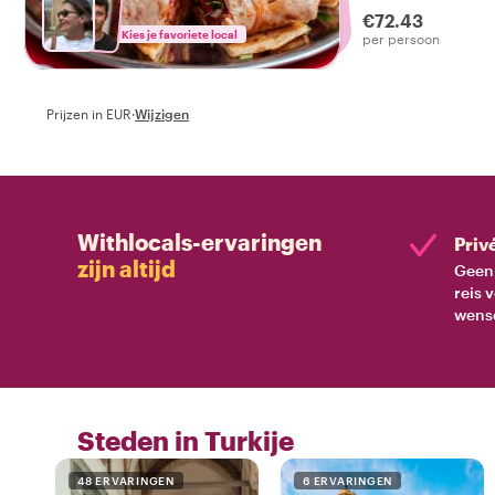
€72.43
Kies je favoriete local
per persoon
Prijzen in EUR
·
Wijzigen
Withlocals-ervaringen
Priv
zijn altijd
Geen 
reis 
wens
Steden in Turkije
48 ERVARINGEN
6 ERVARINGEN