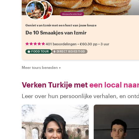
Kies jouw favoriete local
Geniet van Izmir met een host van jouw keuze
De 10 Smaakjes van Izmir
•
•
401 beoordelingen
€60.30
pp
3 uur
FOOD TOUR
DIRECT BEVESTIGD
Meer tours beneden
▼
Verken Turkije met
een local naa
Leer over hun persoonlijke verhalen, en ont