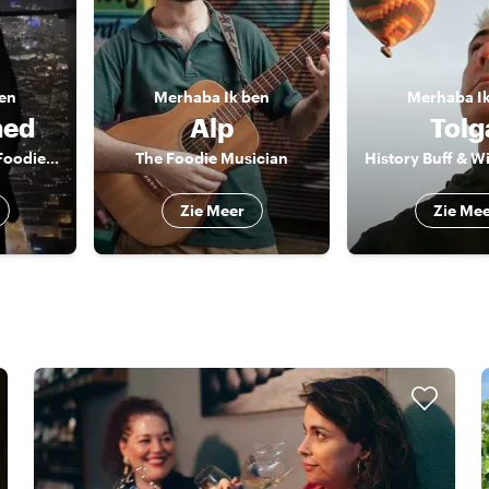
ben
Merhaba
Ik ben
Merhaba
I
ed
Alp
Tolg
The History Buff & Foodie Guide
The Foodie Musician
Zie Meer
Zie Me