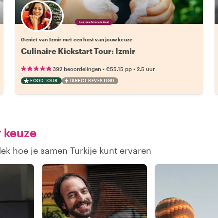
Kies jouw favoriete local
Geniet van Izmir met een host van jouw keuze
Culinaire Kickstart Tour: Izmir
•
•
392 beoordelingen
€55.15
pp
2.5 uur
FOOD TOUR
DIRECT BEVESTIGD
r keuze
dek hoe je samen Turkije kunt ervaren