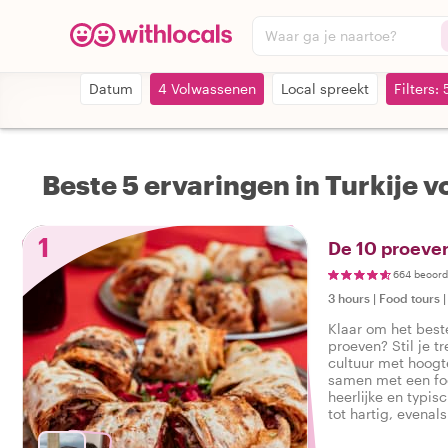
Waar ga je naartoe?
Datum
4 Volwassenen
Local spreekt
Filters: 
Beste 5 ervaringen in Turkije v
1
De 10 proever
664 beoord
3 hours
|
Food tours
Klaar om het beste
proeven? Stil je tr
cultuur met hoog
samen met een foo
heerlijke en typis
tot hartig, evenal
smakelijke foodtou