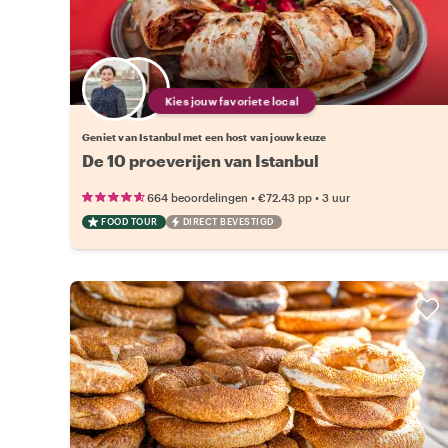
Kies jouw favoriete local
Geniet van Istanbul met een host van jouw keuze
De 10 proeverijen van Istanbul
•
•
664 beoordelingen
€72.43
pp
3 uur
FOOD TOUR
DIRECT BEVESTIGD