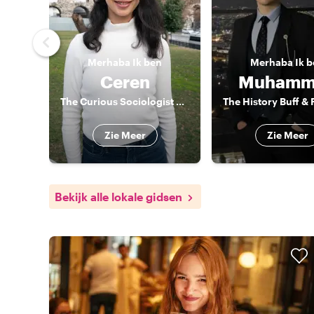
Merhaba
Ik ben
Merhaba
Ik 
Ceren
Muhamm
The Curious Sociologist & Actor
Zie Meer
Zie Meer
Bekijk alle lokale gidsen