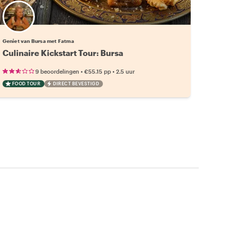
Geniet van Bursa met Fatma
Culinaire Kickstart Tour: Bursa
•
•
9 beoordelingen
€55.15
pp
2.5 uur
FOOD TOUR
DIRECT BEVESTIGD