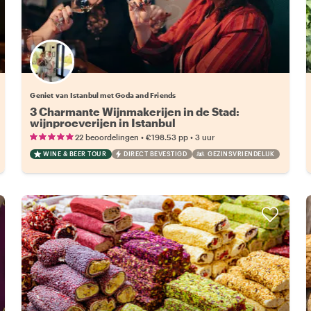
Geniet van Istanbul met Goda and Friends
3 Charmante Wijnmakerijen in de Stad:
wijnproeverijen in Istanbul
•
•
22 beoordelingen
€198.53
pp
3 uur
WINE & BEER TOUR
DIRECT BEVESTIGD
GEZINSVRIENDELIJK