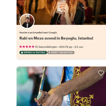
Geniet van Istanbul met Cengiz
Raki en Meze avond in Beyoglu, Istanbul
•
•
70 beoordelingen
€63.79
pp
2.5 uur
DRINKS & TASTING
DIRECT BEVESTIGD