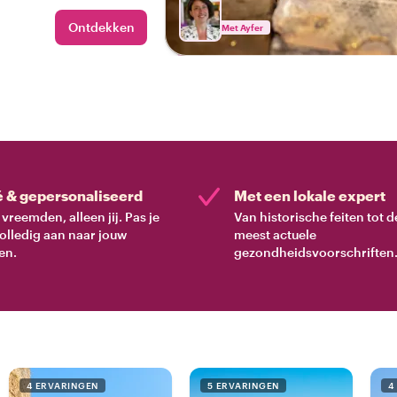
Ontdekken
Met Ayfer
é & gepersonaliseerd
Met een lokale expert
vreemden, alleen jij. Pas je
Van historische feiten tot d
volledig aan naar jouw
meest actuele
en.
gezondheidsvoorschriften
4 ERVARINGEN
5 ERVARINGEN
4