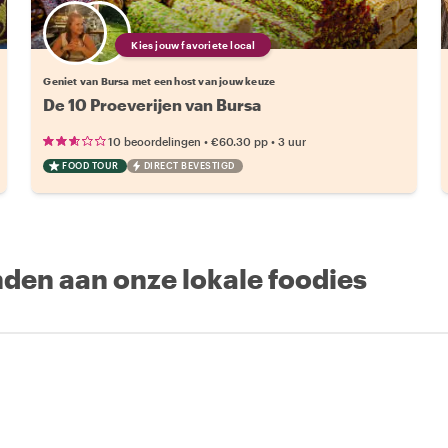
Kies jouw favoriete local
Geniet van Bursa met een host van jouw keuze
De 10 Proeverijen van Bursa
•
•
10 beoordelingen
€60.30
pp
3 uur
FOOD TOUR
DIRECT BEVESTIGD
nden aan onze lokale foodies