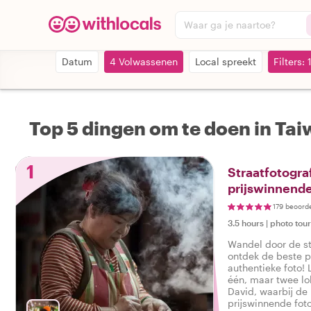
Waar ga je naartoe?
Datum
4 Volwassenen
Local spreekt
Filters: 
Top 5 dingen om te doen in Ta
1
Straatfotogra
prijswinnende
179 beoord
3.5 hours
|
photo tou
Wandel door de st
ontdek de beste p
authentieke foto! 
één, maar twee lo
David, waarbij de 
prijswinnende foto