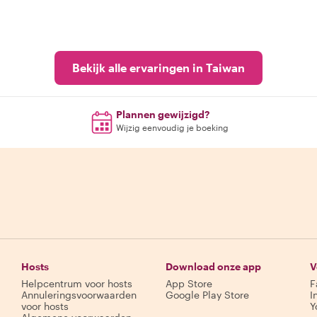
Bekijk alle ervaringen in Taiwan
Plannen gewijzigd?
Wijzig eenvoudig je boeking
Hosts
Download onze app
V
Helpcentrum voor hosts
App Store
F
Annuleringsvoorwaarden
Google Play Store
I
voor hosts
Y