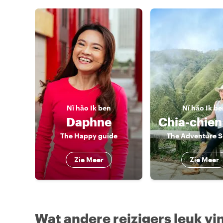
Nǐ hǎo
Ik ben
Nǐ hǎo
Ik be
Daphne
The Happy guide
The Adventure S
Zie Meer
Zie Meer
Wat andere reizigers leuk vi