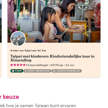
Geniet van Taipei met Tai-Yun
Taipei met kinderen: Kindvriendelijke tour in
Ximending
•
•
13 beoordelingen
€27.76
pp
2.5 uur
TOUR
DIRECT BEVESTIGD
GEZINSVRIENDELIJK
r keuze
dek hoe je samen Taiwan kunt ervaren