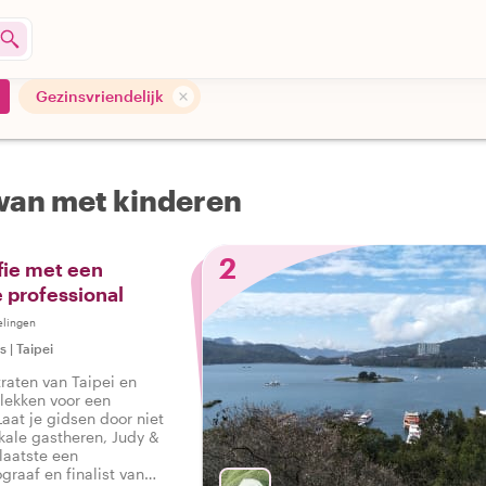
1
Gezinsvriendelijk
iwan met kinderen
2
fie met een
 professional
elingen
rs
|
Taipei
raten van Taipei en
lekken voor een
Laat je gidsen door niet
kale gastheren, Judy &
laatste een
graaf en finalist van