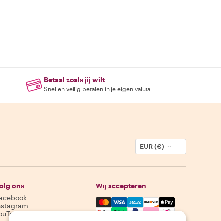
Betaal zoals jij wilt
Snel en veilig betalen in je eigen valuta
EUR (€)
olg ons
Wij accepteren
acebook
Mastercard, Visa, Amex, Discover,
nstagram
ouTube