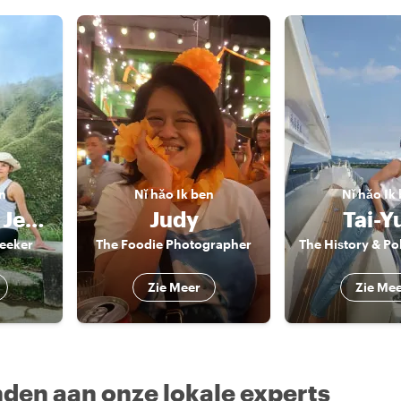
n
Nǐ hǎo
Ik ben
Nǐ hǎo
Ik
Chia-chien Jessica
Judy
Tai-Y
eeker
The Foodie Photographer
Zie Meer
Zie Me
nden aan onze lokale experts