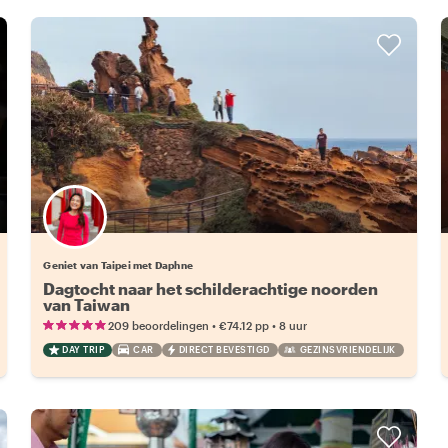
Geniet van Taipei met Daphne
Dagtocht naar het schilderachtige noorden
van Taiwan
•
•
209 beoordelingen
€74.12
pp
8 uur
DAY TRIP
CAR
DIRECT BEVESTIGD
GEZINSVRIENDELIJK