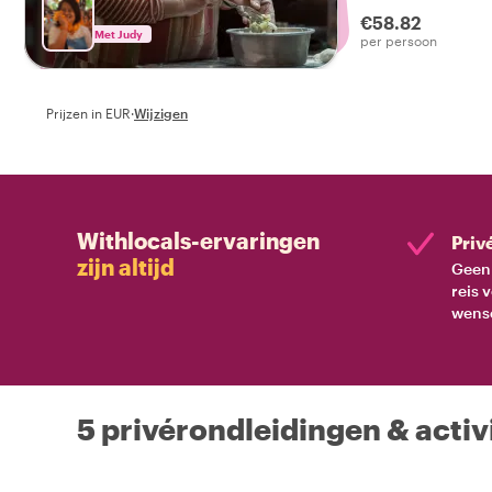
'Hasselblad Master
€58.82
fotografie-liefheb
Met Judy
per persoon
Prijzen in EUR
·
Wijzigen
Withlocals-ervaringen
Priv
zijn altijd
Geen 
reis 
wens
5 privérondleidingen & activ