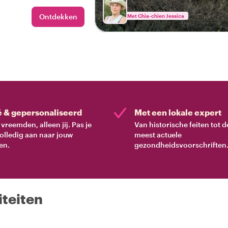
s' is. Perfect voor alle
bers!
Ontdekken
Met Chia-chien Jessica
é & gepersonaliseerd
Met een lokale expert
vreemden, alleen jij. Pas je
Van historische feiten tot d
volledig aan naar jouw
meest actuele
en.
gezondheidsvoorschriften
iteiten