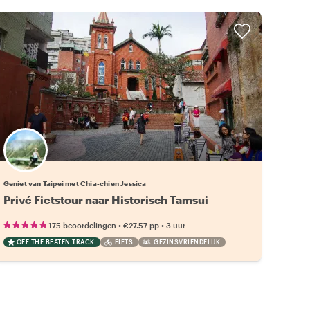
Geniet van Taipei met Chia-chien Jessica
Privé Fietstour naar Historisch Tamsui
•
•
175 beoordelingen
€27.57
pp
3 uur
OFF THE BEATEN TRACK
FIETS
GEZINSVRIENDELIJK