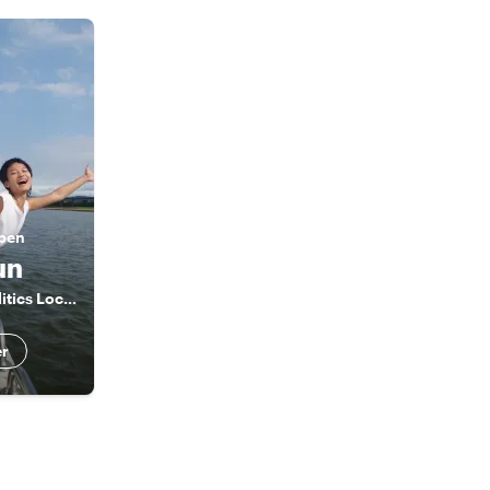
 ben
un
The History & Politics Local Insider (English and French speaker)
er