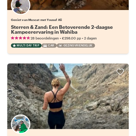
Geniet van Muscat met Yousuf Ali
Sterren & Zand: Een Betoverende 2-daagse
Kampeerervaring in Wahiba
•
•
28 beoordelingen
€298.00
pp
2 dagen
MULTI DAY TRIP
CAR
GEZINSVRIENDELIJK