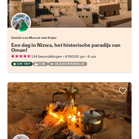
Geniet van Muscat met Hajer
Een dag in Nizwa, het historische paradijs van
Oman!
•
•
134 beoordelingen
€180.00
pp
8 uur
DAY TRIP
CAR
GEZINSVRIENDELIJK