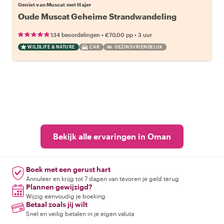
Geniet van Muscat met Hajer
Oude Muscat Geheime Strandwandeling
•
•
134 beoordelingen
€70.00
pp
3 uur
WILDLIFE & NATURE
CAR
GEZINSVRIENDELIJK
Bekijk alle ervaringen in Oman
Boek met een gerust hart
Annuleer en krijg tot 7 dagen van tevoren je geld terug
Plannen gewijzigd?
Wijzig eenvoudig je boeking
Betaal zoals jij wilt
Snel en veilig betalen in je eigen valuta