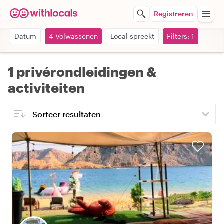
Registreren
Datum
4 Volwassenen
Local spreekt
Filters: 1
1 privérondleidingen &
activiteiten