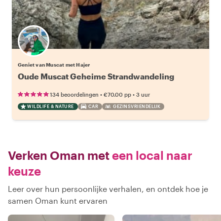
Geniet van Muscat met Hajer
Oude Muscat Geheime Strandwandeling
•
•
134 beoordelingen
€70.00
pp
3 uur
WILDLIFE & NATURE
CAR
GEZINSVRIENDELIJK
Verken Oman met
een local naar
keuze
Leer over hun persoonlijke verhalen, en ontdek hoe je
samen Oman kunt ervaren