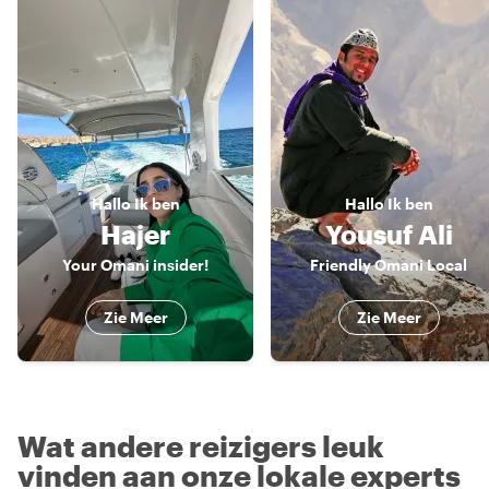
Hallo
Ik ben
Hallo
Ik ben
Hajer
Yousuf Ali
Your Omani insider!
Friendly Omani Local
Zie Meer
Zie Meer
Wat andere reizigers leuk
vinden aan onze lokale experts