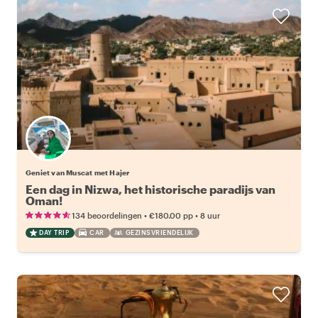
Geniet van Muscat met Hajer
Een dag in Nizwa, het historische paradijs van
Oman!
•
•
134 beoordelingen
€180.00
pp
8 uur
DAY TRIP
CAR
GEZINSVRIENDELIJK