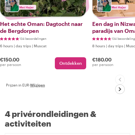
Met Hajer
Met Hajer
Het echte Oman: Dagtocht naar
Een dag in Nizwa
de Bergdorpen
paradijs van Om
134 beoordelingen
134 beoordelin
6 hours
|
day trips
|
Muscat
8 hours
|
day trips
|
Musc
€150.00
€180.00
Ontdekken
per persoon
per persoon
Prijzen in EUR
·
Wijzigen
4 privérondleidingen &
activiteiten