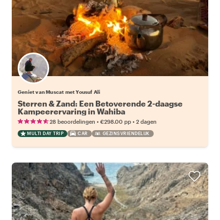
Geniet van Muscat met Yousuf Ali
Sterren & Zand: Een Betoverende 2-daagse
Kampeerervaring in Wahiba
•
•
28 beoordelingen
€298.00
pp
2 dagen
MULTI DAY TRIP
CAR
GEZINSVRIENDELIJK