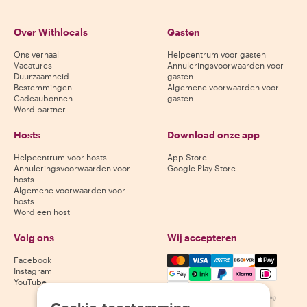
Over Withlocals
Gasten
Ons verhaal
Helpcentrum voor gasten
Vacatures
Annuleringsvoorwaarden voor
Duurzaamheid
gasten
Bestemmingen
Algemene voorwaarden voor
Cadeaubonnen
gasten
Word partner
Hosts
Download onze app
Helpcentrum voor hosts
App Store
Annuleringsvoorwaarden voor
Google Play Store
hosts
Algemene voorwaarden voor
hosts
Word een host
Volg ons
Wij accepteren
Mastercard, Visa, Amex, Di
Facebook
Instagram
YouTube
Beschikbaarheid varieert per bestemming