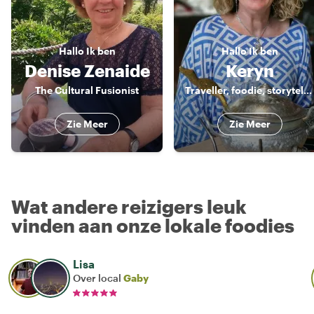
Hallo
Ik ben
Hallo
Ik ben
Denise Zenaide
Keryn
The Cultural Fusionist
Traveller, foodie, storyteller
Zie Meer
Zie Meer
Wat andere reizigers leuk
vinden aan onze lokale foodies
Lisa
Over local
Gaby