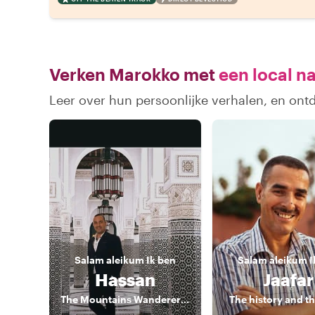
Verken Marokko met
een local n
Leer over hun persoonlijke verhalen, en on
Salam aleikum
Ik ben
Salam aleikum
I
Hassan
Jaafar
The Mountains Wanderer & Marrakech market secret places
The history and th