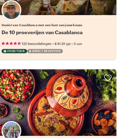
Kies jouw favoriete local
Geniet van Casablanca met een host van jouw keuze
De 10 proeverijen van Casablanca
•
•
122 beoordelingen
€41.91
pp
3 uur
FOOD TOUR
DIRECT BEVESTIGD