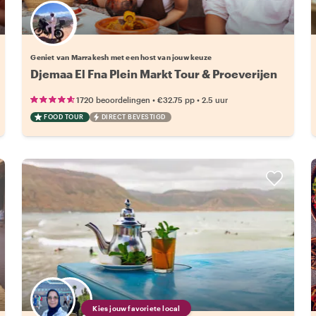
Kies jouw favoriete local
Geniet van Marrakesh met een host van jouw keuze
Djemaa El Fna Plein Markt Tour & Proeverijen
•
•
1720 beoordelingen
€32.75
pp
2.5 uur
FOOD TOUR
DIRECT BEVESTIGD
Kies jouw favoriete local