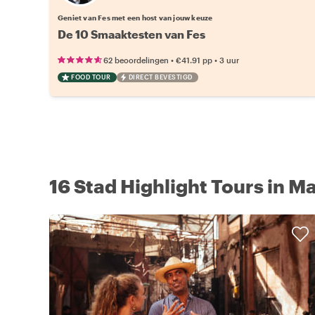
Geniet van Fes met een host van jouw keuze
De 10 Smaaktesten van Fes
•
•
62 beoordelingen
€41.91
pp
3 uur
FOOD TOUR
DIRECT BEVESTIGD
16 Stad Highlight Tours in M