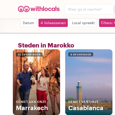
Waar ga je naartoe?
Datum
4 Volwassenen
Local spreekt
Filters: 
Steden in Marokko
42 ERVARINGEN
9 ERVARINGEN
GENIET VAN ONZE
GENIET VAN ONZE
Marrakech
Casablanca