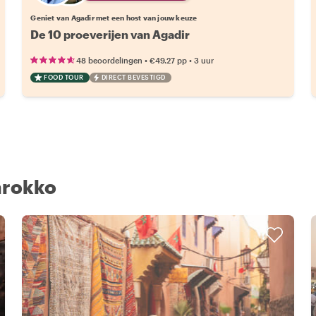
Geniet van Agadir met een host van jouw keuze
De 10 proeverijen van Agadir
•
•
48 beoordelingen
€49.27
pp
3 uur
FOOD TOUR
DIRECT BEVESTIGD
arokko