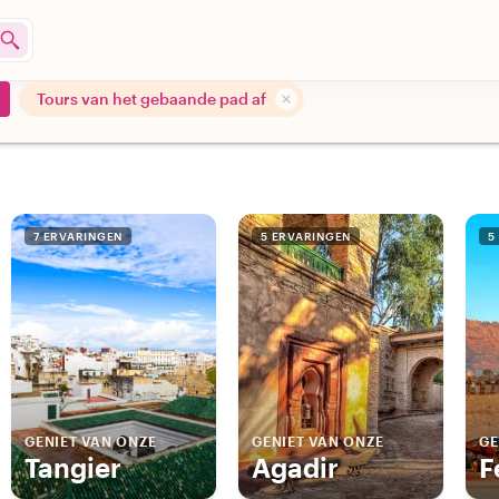
1
Tours van het gebaande pad af
7 ERVARINGEN
5 ERVARINGEN
5
GENIET VAN ONZE
GENIET VAN ONZE
GE
Tangier
Agadir
F