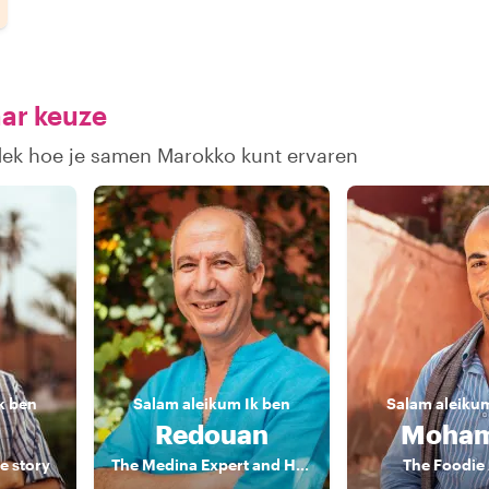
aar keuze
tdek hoe je samen Marokko kunt ervaren
k ben
Salam aleikum
Ik ben
Salam aleiku
Redouan
Moha
e story
The Medina Expert and Historian
The Foodie 