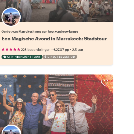
Kies jouw favoriete local
Geniet van Marrakesh met een host van jouw keuze
Een Magische Avond in Marrakech: Stadstour
•
•
228 beoordelingen
€27.07
pp
2.5 uur
CITY HIGHLIGHT TOUR
DIRECT BEVESTIGD