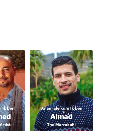
m
Ik ben
Salam aleikum
Ik ben
med
Aimad
Artist
The Marrakchi