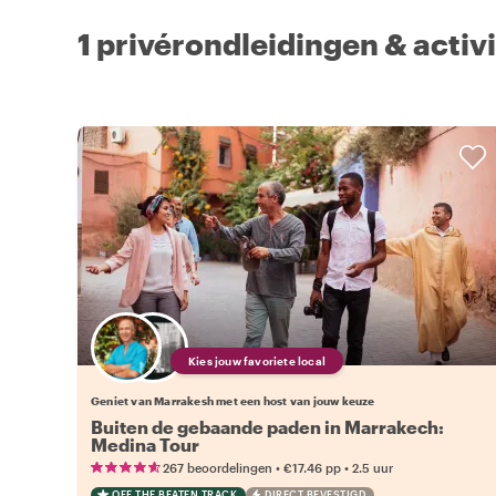
1 privérondleidingen & activ
Kies jouw favoriete local
Geniet van Marrakesh met een host van jouw keuze
Buiten de gebaande paden in Marrakech:
Medina Tour
•
•
267 beoordelingen
€17.46
pp
2.5 uur
OFF THE BEATEN TRACK
DIRECT BEVESTIGD