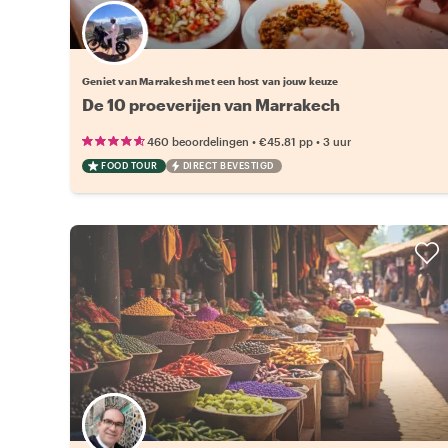
Kies jouw favoriete local
Geniet van Marrakesh met een host van jouw keuze
De 10 proeverijen van Marrakech
•
•
460 beoordelingen
€45.81
pp
3 uur
FOOD TOUR
DIRECT BEVESTIGD
Kies jouw favoriete local