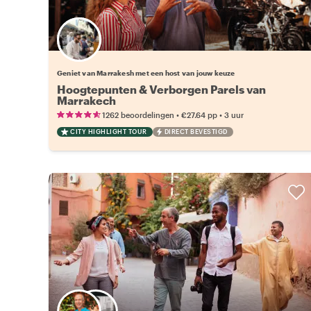
Kies jouw favoriete local
Geniet van Marrakesh met een host van jouw keuze
Hoogtepunten & Verborgen Parels van
Marrakech
•
•
1262 beoordelingen
€27.64
pp
3 uur
CITY HIGHLIGHT TOUR
DIRECT BEVESTIGD