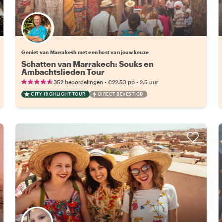
Kies jouw favoriete local
Geniet van Marrakesh met een host van jouw keuze
Schatten van Marrakech: Souks en
Ambachtslieden Tour
•
•
352 beoordelingen
€22.53
pp
2.5 uur
CITY HIGHLIGHT TOUR
DIRECT BEVESTIGD