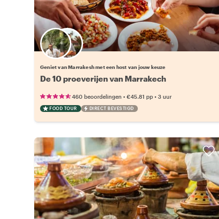
Kies jouw favoriete local
Geniet van Marrakesh met een host van jouw keuze
De 10 proeverijen van Marrakech
•
•
460 beoordelingen
€45.81
pp
3 uur
FOOD TOUR
DIRECT BEVESTIGD