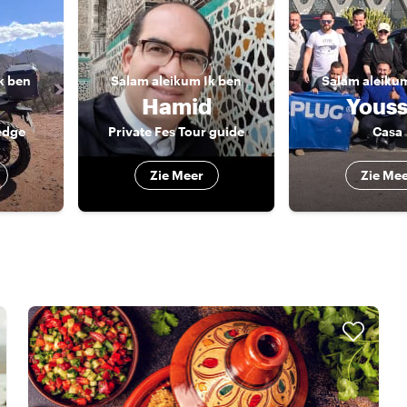
k ben
Salam aleikum
Ik ben
Salam aleiku
Hamid
Youss
edge
Private Fes Tour guide
Casa
Zie Meer
Zie Me