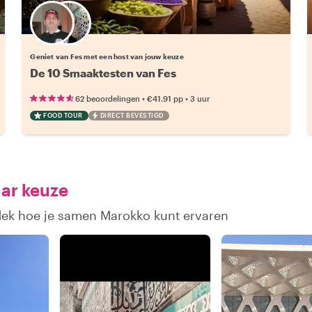
Kies jouw favoriete local
Geniet van Fes met een host van jouw keuze
De 10 Smaaktesten van Fes
•
•
62 beoordelingen
€41.91
pp
3 uur
FOOD TOUR
DIRECT BEVESTIGD
aar keuze
tdek hoe je samen Marokko kunt ervaren