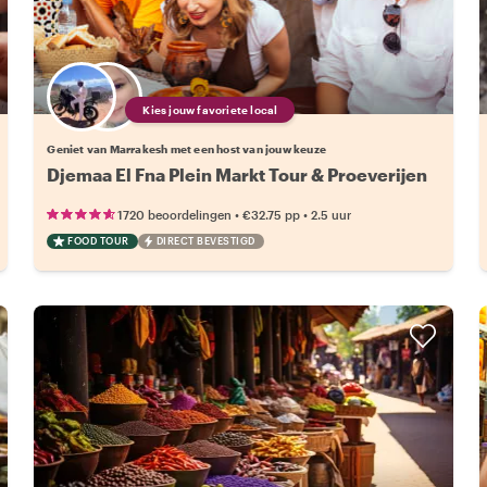
Kies jouw favoriete local
Geniet van Marrakesh met een host van jouw keuze
Djemaa El Fna Plein Markt Tour & Proeverijen
•
•
1720 beoordelingen
€32.75
pp
2.5 uur
FOOD TOUR
DIRECT BEVESTIGD