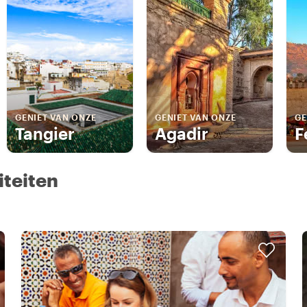
GENIET VAN ONZE
GENIET VAN ONZE
GE
Tangier
Agadir
F
iteiten