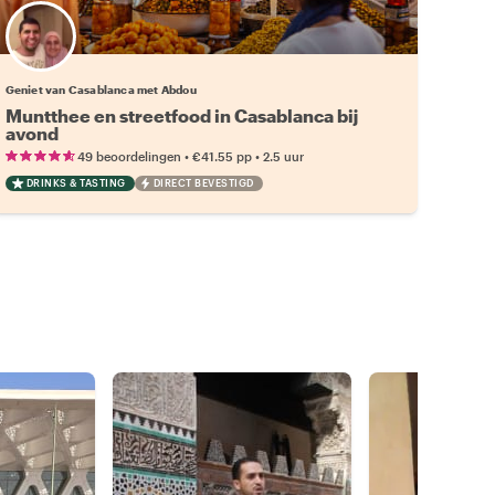
Geniet van Casablanca met Abdou
Muntthee en streetfood in Casablanca bij
avond
•
•
49 beoordelingen
€41.55
pp
2.5 uur
DRINKS & TASTING
DIRECT BEVESTIGD