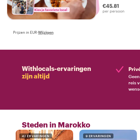
€45.81
Kies je favoriete local
per persoon
Prijzen in EUR
·
Wijzigen
Withlocals-ervaringen
Priv
zijn altijd
Geen 
reis 
wens
Steden in Marokko
42 ERVARINGEN
9 ERVARINGEN