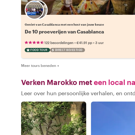
Kies jouw favoriete local
Geniet van Casablanca met een host van jouw keuze
De 10 proeverijen van Casablanca
•
•
122 beoordelingen
€41.91
pp
3 uur
FOOD TOUR
DIRECT BEVESTIGD
Meer tours beneden
▼
Verken Marokko met
een local n
Leer over hun persoonlijke verhalen, en on