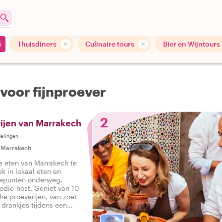
5
Thuisdiners
Culinaire tours
Bier en Wijntours
voor fijnproever
2
ijen van Marrakech
elingen
|
Marrakech
e eten van Marrakech te
ek in lokaal eten en
tepunten onderweg,
die-host. Geniet van 10
che proeverijen, van zoet
s drankjes tijdens een
ur in Marrakech.