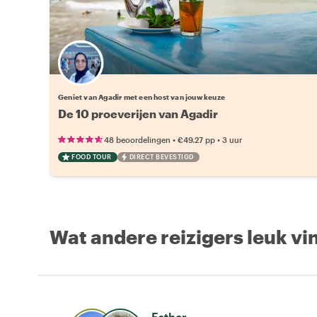
Kies jouw favoriete local
Geniet van Agadir met een host van jouw keuze
De 10 proeverijen van Agadir
•
•
48 beoordelingen
€49.27
pp
3 uur
FOOD TOUR
DIRECT BEVESTIGD
Wat andere reizigers leuk vi
Esther