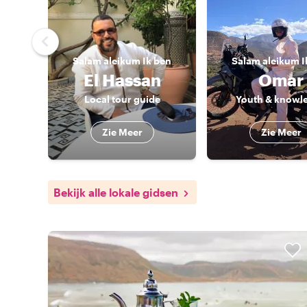
Salam aleikum
Ik ben
Salam aleikum
I
El Hassan
Omar
Local tour guide
Youth & knowl
Zie Meer
Zie Meer
Bekijk alle lokale gidsen