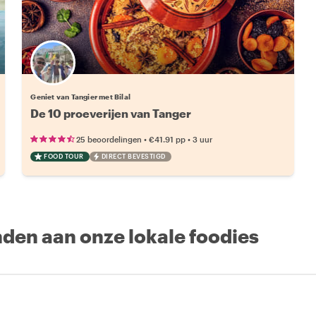
Geniet van Tangier met Bilal
De 10 proeverijen van Tanger
•
•
25 beoordelingen
€41.91
pp
3 uur
FOOD TOUR
DIRECT BEVESTIGD
nden aan onze lokale foodies