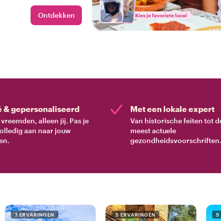
Ontdekken
Kies je favoriete local
é & gepersonaliseerd
Met een lokale expert
vreemden, alleen jij. Pas je
Van historische feiten tot d
volledig aan naar jouw
meest actuele
en.
gezondheidsvoorschriften
7 ERVARINGEN
5 ERVARINGEN
5