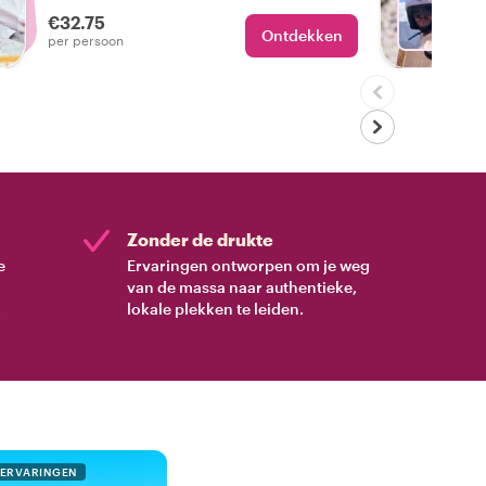
introductie tot het lokale marktleven van
€32.75
Marrakech en enkele van de lekkerste
Ontdekken
Met O
per persoon
gerechten!
Zonder de drukte
e
Ervaringen ontworpen om je weg
van de massa naar authentieke,
.
lokale plekken te leiden.
 ERVARINGEN