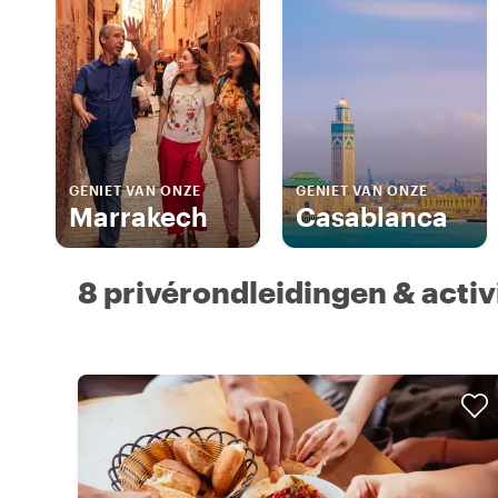
GENIET VAN ONZE
GENIET VAN ONZE
Marrakech
Casablanca
8 privérondleidingen & activ