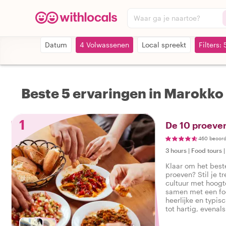
Waar ga je naartoe?
Datum
4 Volwassenen
Local spreekt
Filters: 
Beste 5 ervaringen in Marokko 
1
De 10 proever
460 beoord
3 hours
|
Food tours
Klaar om het best
proeven? Stil je tr
cultuur met hoog
samen met een foo
heerlijke en typis
tot hartig, evenal
smakelijke foodto