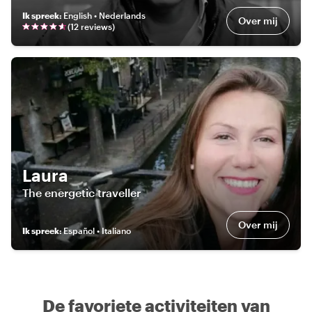
Ik spreek
:
English • Nederlands
Over mij
(
12
review
s
)
Laura
The energetic traveller
Over mij
Ik spreek
:
Español • Italiano
De favoriete activiteiten van