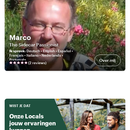
Marco
The Sidecar Passionist
Ik spreek
:
Deutsch • English • Español •
Français • Italiano • Nederlands •
Português
Over mij
(
2
review
s
)
WIST JE DAT
Onze Locals
jouw ervaringen