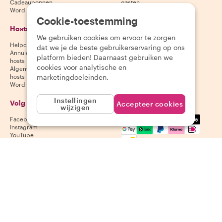
Cadeaubonnen
gasten
Word partner
Cookie-toestemming
Hosts
Download onze app
We gebruiken cookies om ervoor te zorgen
Helpcentrum voor hosts
App Store
dat we je de beste gebruikerservaring op ons
Annuleringsvoorwaarden voor
Google Play Store
platform bieden! Daarnaast gebruiken we
hosts
cookies voor analytische en
Algemene voorwaarden voor
marketingdoeleinden.
hosts
Word een host
Instellingen
Volg ons
Wij accepteren
Accepteer cookies
wijzigen
Mastercard, Visa, Amex, Di
Facebook
Instagram
YouTube
Beschikbaarheid varieert per bestemming
©
2026
Withlocals.com
|
Privacybeleid
|
Cookies
|
Sitemap