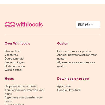
EUR (€)
Over Withlocals
Gasten
Ons verhaal
Helpcentrum voor gasten
Vacatures
Annuleringsvoorwaarden voor
Duurzaamheid
gasten
Bestemmingen
Algemene voorwaarden voor
Cadeaubonnen
gasten
Word partner
Hosts
Download onze app
Helpcentrum voor hosts
App Store
Annuleringsvoorwaarden voor
Google Play Store
hosts
Algemene voorwaarden voor
hosts
Word een host