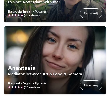
Explore Rotterdam with me!
Ik spreek
:
English • Русский
Over mij
(
4
review
s
)
Anastasia
Mediator between Art & Food & Camera
Ik spreek
:
English • Русский
Over mij
(
24
review
s
)