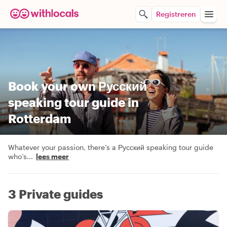
Registreren
Book your own Русский
speaking tour guide in
Rotterdam
Whatever your passion, there’s a Русский speaking tour guide
who’s
...
lees meer
3 Private guides