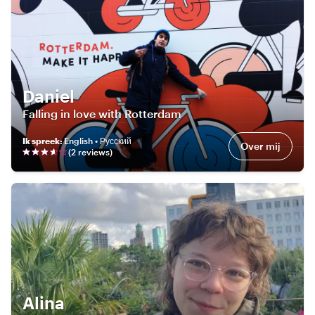
Daniel
Falling in love with Rotterdam
Ik spreek
:
English • Русский
Over mij
(
2
review
s
)
Alina