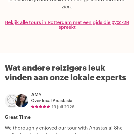
zien.
Bekijk alle tours in Rotterdam met een gids die русский
spreekt
Wat andere reizigers leuk
vinden aan onze lokale experts
AMY
Over local
Anastasia
19 juli 2026
Great Time
We thoroughly enjoyed our tour with Anastasia! She