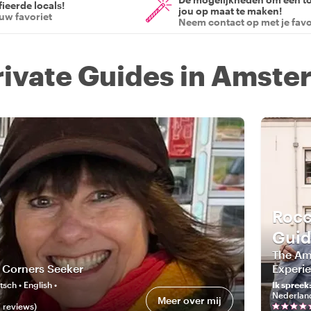
ieerde locals!
jou op maat te maken!
ouw favoriet
Neem contact op met je favo
rivate Guides in Amst
Rocc
Guid
The Am
 Corners Seeker
Experi
sch • English •
Ik spreek
Nederlan
Meer over mij
7
review
s
)