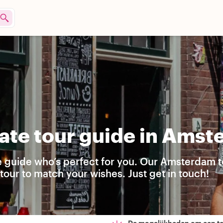
ate tour guide in Ams
te guide who’s perfect for you. Our Amsterdam t
our to match your wishes. Just get in touch!
De mogelijkheden om een t