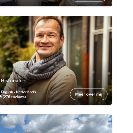
 Historian
:
English • Nederlands
Meer over mij
(
276
review
s
)