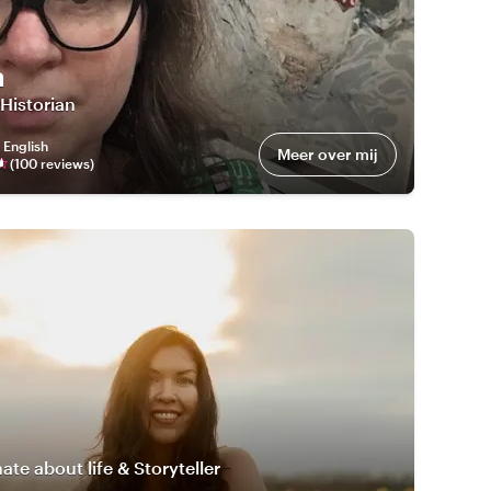
a
 Historian
:
English
Meer over mij
(
100
review
s
)
ate about life & Storyteller