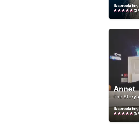
Ik spreek
:
Eng
(
2
Annet
The Storyt
Ik spreek
:
Eng
(
5