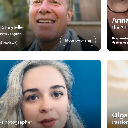
n
Ann
 Storyteller
the Art
sch • English •
Ik spreek
Meer over mij
37
review
s
)
Olga
e Photographer
Passion