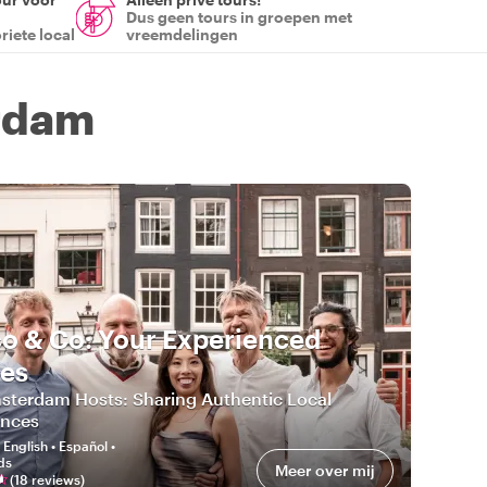
Dus geen tours in groepen met
riete local
vreemdelingen
erdam
o & Co: Your Experienced
es
sterdam Hosts: Sharing Authentic Local
ences
:
English • Español •
ds
Meer over mij
(
18
review
s
)