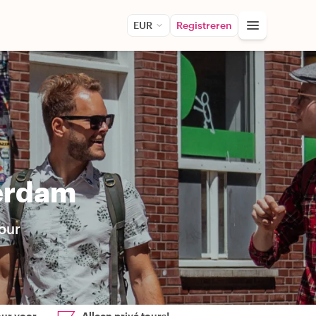
EUR
Registreren
terdam
our
our voor
Alleen privé tours!