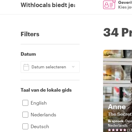
Geverif
Withlocals biedt je
:
Kies j
34 P
Filters
Datum
Datum selecteren
Taal van de lokale gids
English
Anne
The Secret
Nederlands
Ik spreek
:
Deut
Nederlands
Deutsch
(
2