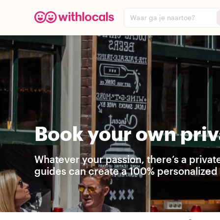
Waar ga je naartoe?
Book your own priv
Whatever your passion, there’s a priva
guides can create a 100% personalized t