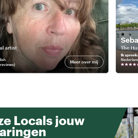
Seba
l artist
The Hu
Ik spreek
lish
Nederlan
Meer over mij
review
s
)
e Locals jouw
aringen