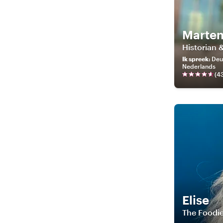
Marte
Historian &
Ik spreek
:
Deut
Nederlands
(
4
Elise
The Foodi