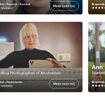
lish • Español • Română
Ik spreek
Meer over mij
7
review
s
)
Ann
elling Photographer of Amsterdam
The Ur
lish • Nederlands
Ik spreek
Meer over mij
7
review
s
)