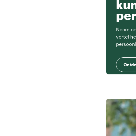
ku
per
Neem con
vertel h
persoonl
Ontde