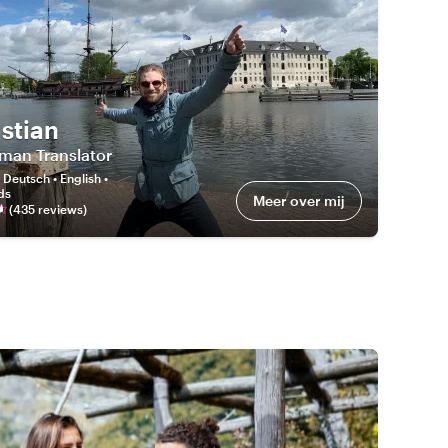
stian
man Translator
:
Deutsch • English •
ds
Meer over mij
(
435
review
s
)