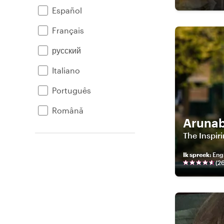
Español
Français
русский
Italiano
Português
Română
Aruna
The Inspiri
Ik spreek
:
Engli
(
2