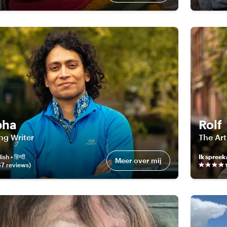
bha
Rolf
ng Writer
The Art
sh • हिन्दी
Ik spreek
Meer over mij
67
review
s
)