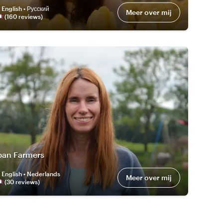
:
English • Русский
Meer over mij
(
160
review
s
)
ban Farmers
:
English • Nederlands
Meer over mij
(
30
review
s
)