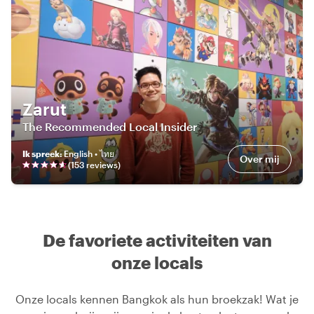
Zarut
The Recommended Local Insider
Ik spreek
:
English • ไทย
Over mij
(
153
review
s
)
De favoriete activiteiten van
onze locals
Onze locals kennen Bangkok als hun broekzak! Wat je