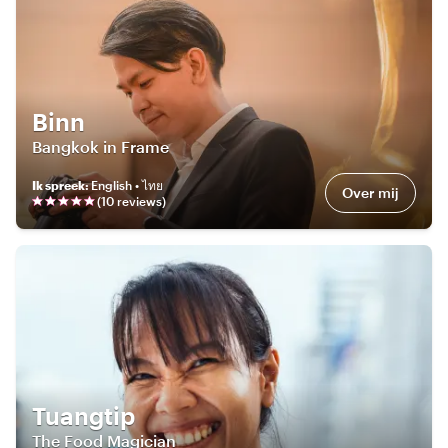
Binn
Bangkok in Frame
Ik spreek
:
English • ไทย
Over mij
(
10
review
s
)
Tuangtip
The Food Magician