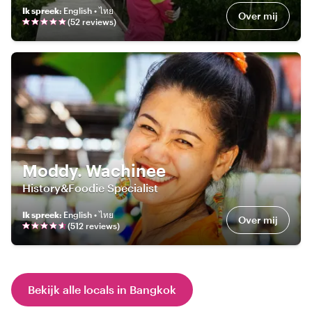
Ik spreek
:
English • ไทย
Over mij
(
52
review
s
)
Moddy. Wachinee
History&Foodie Specialist
Ik spreek
:
English • ไทย
Over mij
(
512
review
s
)
Bekijk alle locals in Bangkok