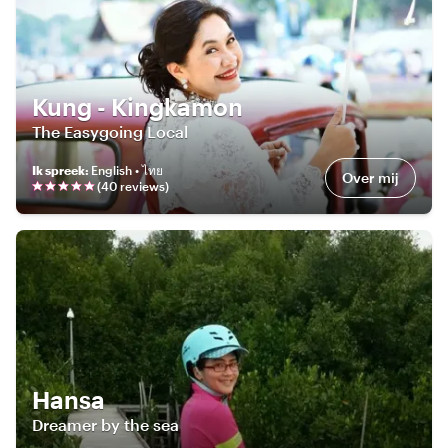
Kung - Kingkamon
The Easygoing Local
Ik spreek
:
English • ไทย
Over mij
(
40
review
s
)
Hansa
Dreamer by the sea