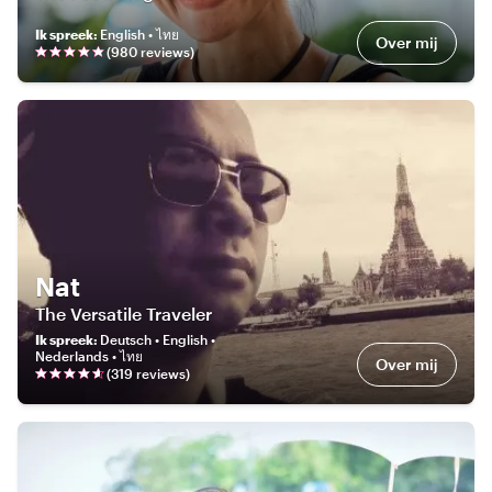
Ik spreek
:
English • ไทย
Over mij
(
980
review
s
)
Nat
The Versatile Traveler
Ik spreek
:
Deutsch • English •
Nederlands • ไทย
Over mij
(
319
review
s
)