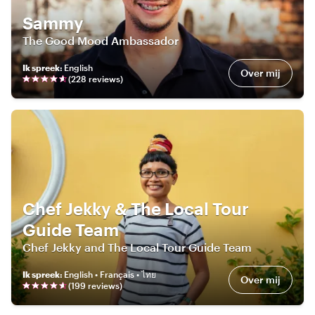
Sammy
The Good Mood Ambassador
Ik spreek
:
English
Over mij
(
228
review
s
)
Chef Jekky & The Local Tour
Guide Team
Chef Jekky and The Local Tour Guide Team
Ik spreek
:
English • Français • ไทย
Over mij
(
199
review
s
)