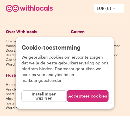
EUR (€)
Over Withlocals
Gasten
Ons verhaal
Helpcentrum voor gasten
Vacatures
Annuleringsvoorwaarden voor
Cookie-toestemming
Duurzaamheid
gasten
Bestemmingen
Algemene voorwaarden voor
We gebruiken cookies om ervoor te zorgen
Cadeaubonnen
gasten
dat we je de beste gebruikerservaring op ons
Word partner
platform bieden! Daarnaast gebruiken we
cookies voor analytische en
Hosts
Download onze app
marketingdoeleinden.
Helpcentrum voor hosts
App Store
Annuleringsvoorwaarden voor
Google Play Store
Instellingen
hosts
Accepteer cookies
wijzigen
Algemene voorwaarden voor
hosts
Word een host
Volg ons
Wij accepteren
Mastercard, Visa, Amex, Di
Facebook