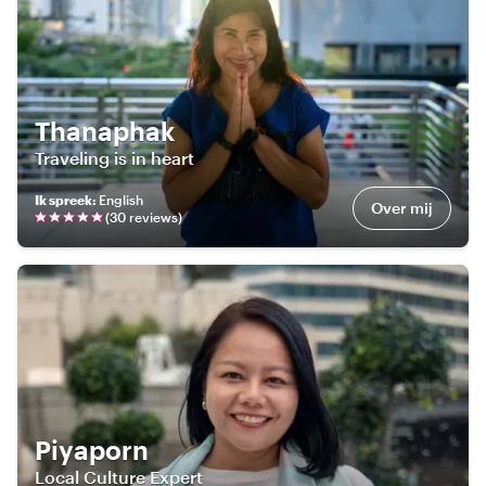
Thanaphak
Traveling is in heart
Ik spreek
:
English
Over mij
(
30
review
s
)
Piyaporn
Local Culture Expert