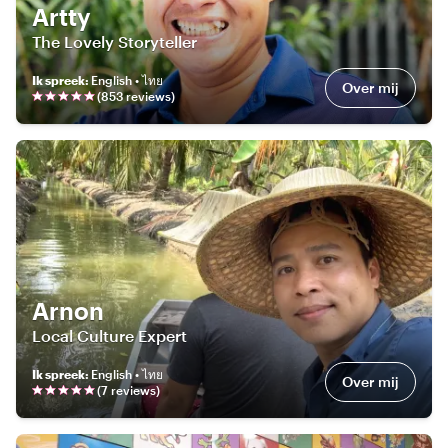
Artty
The Lovely Storyteller
Ik spreek
:
English • ไทย
Over mij
(
853
review
s
)
Arnon
Local Culture Expert
Ik spreek
:
English • ไทย
Over mij
(
7
review
s
)