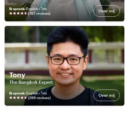
Ik spreek
:
English • ไทย
Over mij
(
787
review
s
)
Tony
The Bangkok Expert
Ik spreek
:
English • ไทย
Over mij
(
299
review
s
)