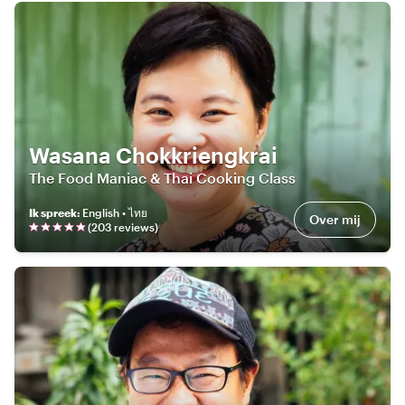
Wasana Chokkriengkrai
The Food Maniac & Thai Cooking Class
Ik spreek
:
English • ไทย
Over mij
(
203
review
s
)