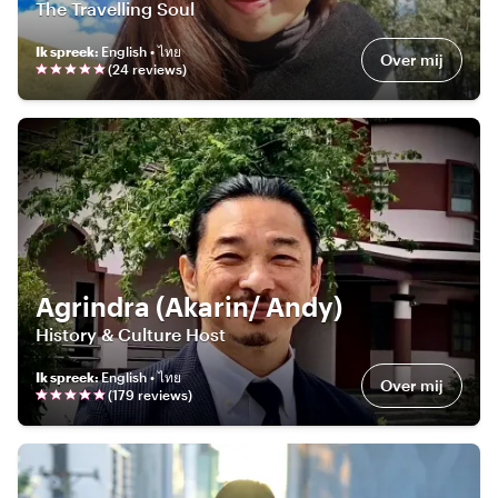
The Travelling Soul
Ik spreek
:
English • ไทย
Over mij
(
24
review
s
)
Agrindra (Akarin/ Andy)
History & Culture Host
Ik spreek
:
English • ไทย
Over mij
(
179
review
s
)