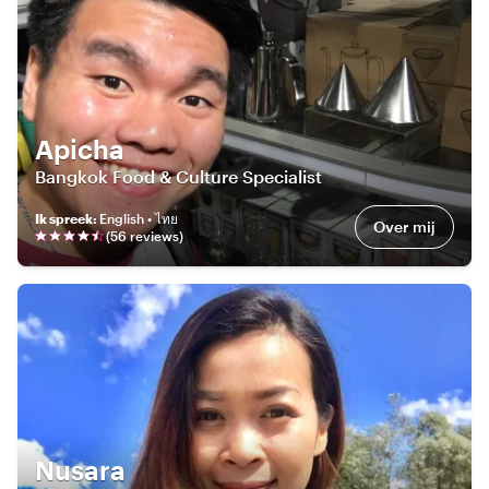
Apicha
Bangkok Food & Culture Specialist
Ik spreek
:
English • ไทย
Over mij
(
56
review
s
)
Nusara