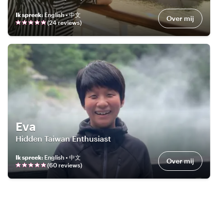
Ik spreek
:
English • 中文
Over mij
(
24
review
s
)
Eva
Hidden Taiwan Enthusiast
Ik spreek
:
English • 中文
Over mij
(
60
review
s
)