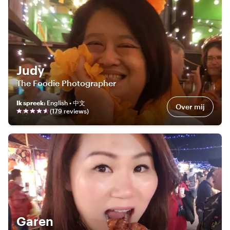
Judy
The Foodie Photographer
Ik spreek
:
English • 中文
Over mij
(
179
review
s
)
Garen