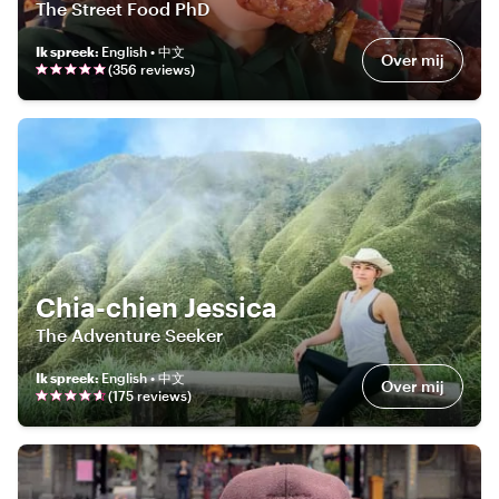
The Street Food PhD
Ik spreek
:
English • 中文
Over mij
(
356
review
s
)
Chia-chien Jessica
The Adventure Seeker
Ik spreek
:
English • 中文
Over mij
(
175
review
s
)