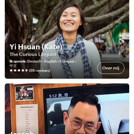
Yi Hsuan (Kate)
The Curious Linguist
Ik spreek
:
Deutsch • English • Français •
中文
Over mij
(
59
review
s
)