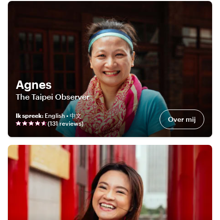
Agnes
The Taipei Observer
Ik spreek
:
English • 中文
Over mij
(
131
review
s
)