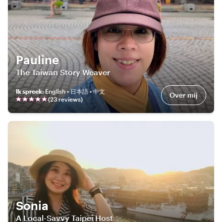
Pauline
The Taiwan Story Weaver
Ik spreek
:
English • 日本語 • 中文
Over mij
(
23
review
s
)
Sonia
A Local-Savvy Taipei Host ✨