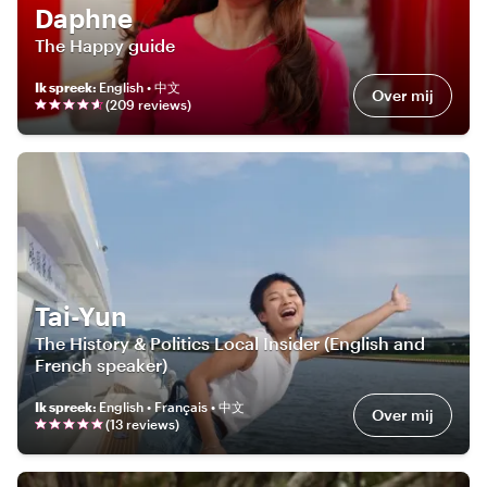
Daphne
The Happy guide
Ik spreek
:
English • 中文
Over mij
(
209
review
s
)
Tai-Yun
The History & Politics Local Insider (English and
French speaker)
Ik spreek
:
English • Français • 中文
Over mij
(
13
review
s
)