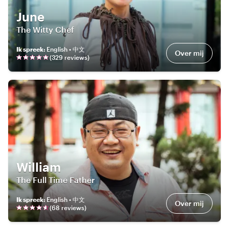
June
The Witty Chef
Ik spreek
:
English • 中文
Over mij
(
329
review
s
)
William
The Full Time Father
Ik spreek
:
English • 中文
Over mij
(
68
review
s
)