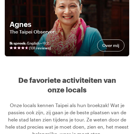
Agnes
The Taipei Observer
Ik spreek
:
English • 中文
Over mij
(
131
review
s
)
De favoriete activiteiten van
onze locals
Onze locals kennen Taipei als hun broekzak! Wat je
passies ook zijn, zij gaan je de beste plaatsen van de
hele stad laten zien tijdens je tour. Ze weten door de
hele stad precies wat je moet doen, zien en, het meest
belangrijke, waar je moet eten.