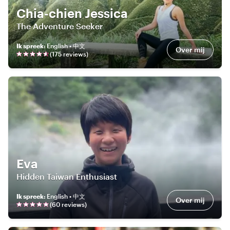
Chia-chien Jessica
The Adventure Seeker
Ik spreek
:
English • 中文
Over mij
(
175
review
s
)
Eva
Hidden Taiwan Enthusiast
Ik spreek
:
English • 中文
Over mij
(
60
review
s
)