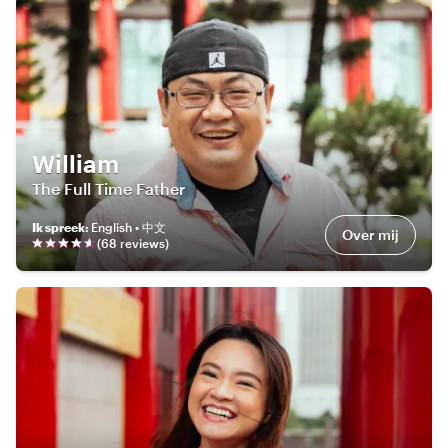
William
The Full Time Father
Ik spreek
:
English • 中文
Over mij
(
68
review
s
)