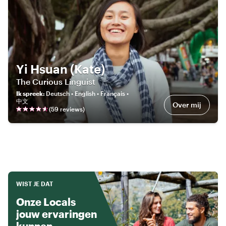
Yi Hsuan (Kate)
The Curious Linguist
Ik spreek
:
Deutsch • English • Français •
中文
Over mij
(
59
review
s
)
WIST JE DAT
Onze Locals
jouw ervaringen