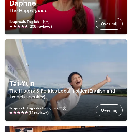
Daphne
The Happy guide
Ik spreek
:
English • 中文
Over mij
(
209
review
s
)
Tai-Yun
The History & Politics Local Insider (English and
French speaker)
Ik spreek
:
English • Français • 中文
Over mij
(
13
review
s
)