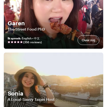
Garen
The Street Food PhD
Ik spreek
:
English • 中文
Over mij
(
356
review
s
)
Sonia
A Local-Savvy Taipei Host ✨