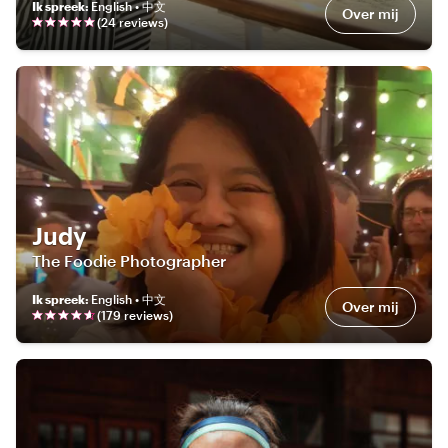
Ik spreek
:
English • 中文
Over mij
(
24
review
s
)
Judy
The Foodie Photographer
Ik spreek
:
English • 中文
Over mij
(
179
review
s
)