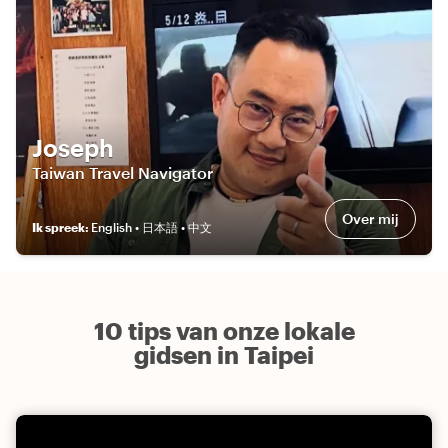
Joseph
Taiwan Travel Navigator
Over mij
Ik spreek
:
English • 日本語 • 中文
10 tips van onze lokale
gidsen in Taipei