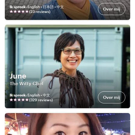
Ik spreek
:
English • 日本語 • 中文
Over mij
(
23
review
s
)
June
The Witty Chef
Ik spreek
:
English • 中文
Over mij
(
329
review
s
)