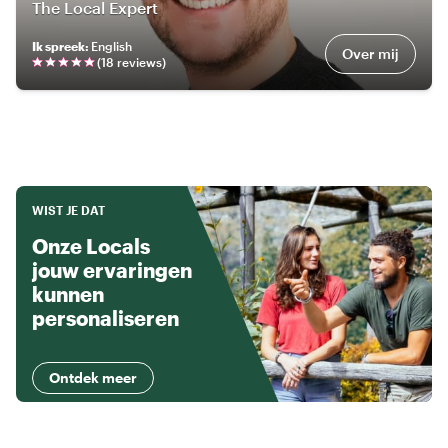
The Local Expert
Ik spreek
:
English
Over mij
(
18
review
s
)
WIST JE DAT
Onze Locals
jouw ervaringen
kunnen
personaliseren
Ontdek meer