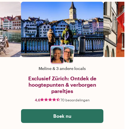
Meline
&
3 andere locals
Exclusief Zürich: Ontdek de
hoogtepunten & verborgen
pareltjes
4,6
70 beoordelingen
Boek nu