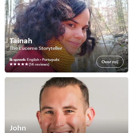
Tainah
The Lucerne Storyteller
Ik spreek
:
English • Português
Over mij
(
14
review
s
)
John