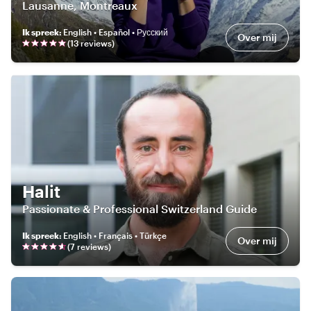
Lausanne, Montreaux
Ik spreek
:
English • Español • Русский
Over mij
(
13
review
s
)
Halit
Passionate & Professional Switzerland Guide
Ik spreek
:
English • Français • Türkçe
Over mij
(
7
review
s
)