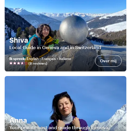
Shiva
Local Guide in Geneva and in Switzerland
Ik spreek
:
English • Français • Italiano
Over mij
(
8
review
s
)
Anna
Your private host and guide through Geneva,