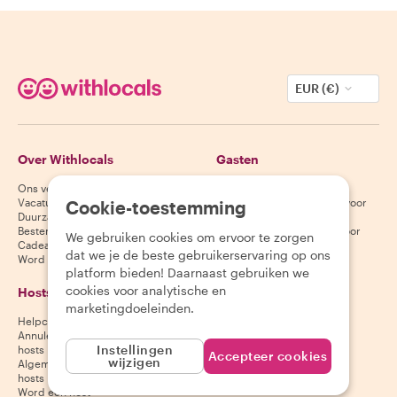
EUR (€)
Over Withlocals
Gasten
Ons verhaal
Helpcentrum voor gasten
Vacatures
Annuleringsvoorwaarden voor
Cookie-toestemming
Duurzaamheid
gasten
Bestemmingen
Algemene voorwaarden voor
We gebruiken cookies om ervoor te zorgen
Cadeaubonnen
gasten
dat we je de beste gebruikerservaring op ons
Word partner
platform bieden! Daarnaast gebruiken we
cookies voor analytische en
Hosts
Download onze app
marketingdoeleinden.
Helpcentrum voor hosts
App Store
Annuleringsvoorwaarden voor
Google Play Store
Instellingen
hosts
Accepteer cookies
wijzigen
Algemene voorwaarden voor
hosts
Word een host