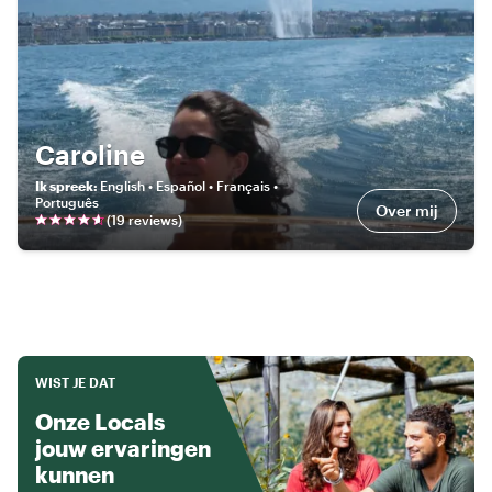
Caroline
Ik spreek
:
English • Español • Français •
Português
Over mij
(
19
review
s
)
WIST JE DAT
Onze Locals
jouw ervaringen
kunnen