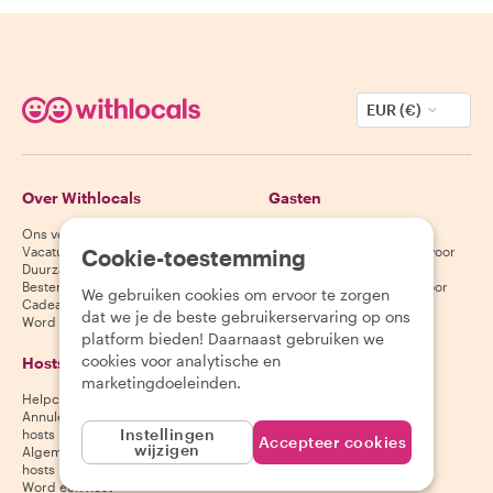
EUR (€)
Over Withlocals
Gasten
Ons verhaal
Helpcentrum voor gasten
Vacatures
Annuleringsvoorwaarden voor
Cookie-toestemming
Duurzaamheid
gasten
Bestemmingen
Algemene voorwaarden voor
We gebruiken cookies om ervoor te zorgen
Cadeaubonnen
gasten
dat we je de beste gebruikerservaring op ons
Word partner
platform bieden! Daarnaast gebruiken we
cookies voor analytische en
Hosts
Download onze app
marketingdoeleinden.
Helpcentrum voor hosts
App Store
Annuleringsvoorwaarden voor
Google Play Store
Instellingen
hosts
Accepteer cookies
wijzigen
Algemene voorwaarden voor
hosts
Word een host