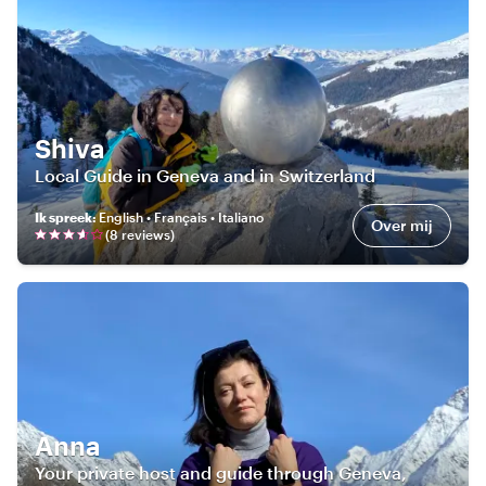
Shiva
Local Guide in Geneva and in Switzerland
Ik spreek
:
English • Français • Italiano
Over mij
(
8
review
s
)
Anna
Your private host and guide through Geneva,