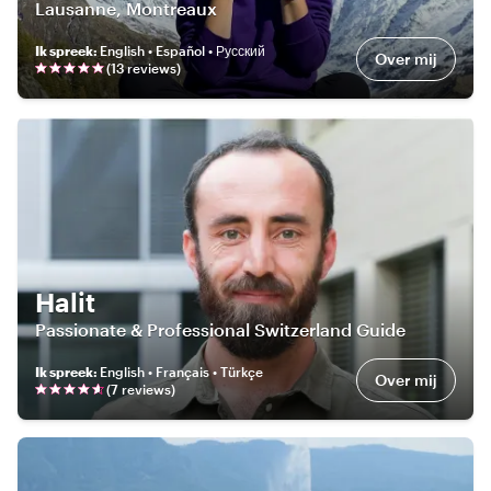
Lausanne, Montreaux
Ik spreek
:
English • Español • Русский
Over mij
(
13
review
s
)
Halit
Passionate & Professional Switzerland Guide
Ik spreek
:
English • Français • Türkçe
Over mij
(
7
review
s
)