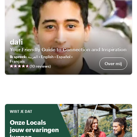
dali
Your Friendly Guide to Connection and Inspiration
Ik spreek
:
العربية • English • Español •
Français
Over mij
(
10
review
s
)
WIST JE DAT
Onze Locals
jouw ervaringen