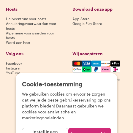
Hosts
Download onze app
Helpcentrum voor hosts
App Store
Annuleringsvoorwaarden voor
Google Play Store
hosts
Algemene voorwaarden voor
hosts
Word een host
Volg ons
Wij accepteren
Mastercard, Visa, Amex, Di
Facebook
Instagram
YouTube
Beschikbaarheid varieert per bestemming
Cookie-toestemming
We gebruiken cookies om ervoor te zorgen
©
2026
Withlocals.com
|
Privacybeleid
|
Cookies
|
Sitemap
dat we je de beste gebruikerservaring op ons
platform bieden! Daarnaast gebruiken we
cookies voor analytische en
marketingdoeleinden.
Instellingen