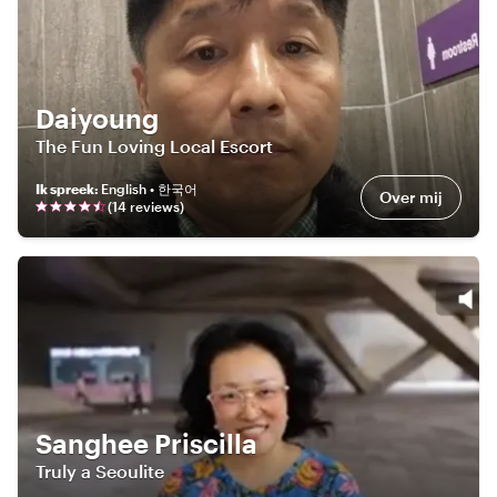
Daiyoung
The Fun Loving Local Escort
Ik spreek
:
English • 한국어
Over mij
(
14
review
s
)
Sanghee Priscilla
Truly a Seoulite