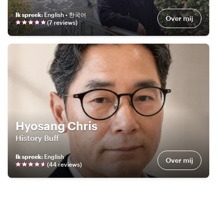
Ik spreek
:
English • 한국어
Over mij
(
7
review
s
)
Hyosang Chris
History Buff
Ik spreek
:
English
Over mij
(
44
review
s
)