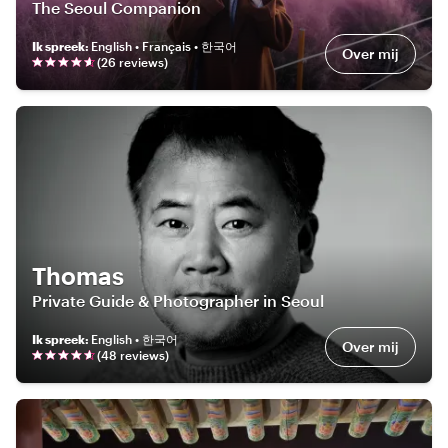
The Seoul Companion
Ik spreek
:
English • Français • 한국어
Over mij
(
26
review
s
)
Thomas
Private Guide & Photographer in Seoul
Ik spreek
:
English • 한국어
Over mij
(
48
review
s
)