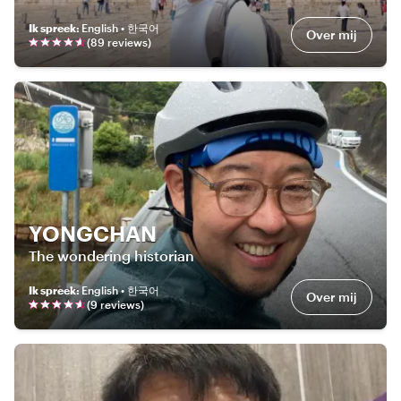
Ik spreek
:
English • 한국어
Over mij
(
89
review
s
)
YONGCHAN
The wondering historian
Ik spreek
:
English • 한국어
Over mij
(
9
review
s
)