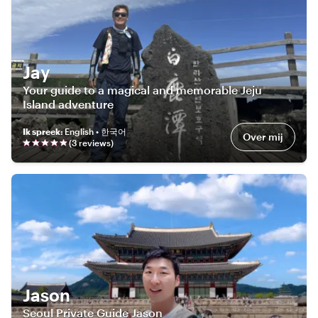
Jay
Your guide to a magical and memorable Jeju
Island adventure
Ik spreek
:
English • 한국어
Over mij
(
3
review
s
)
Jason
Seoul Private Guide Jason