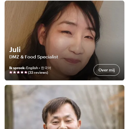
Juli
DMZ & Food Specialist
Ik spreek
:
English • 한국어
Over mij
(
33
review
s
)