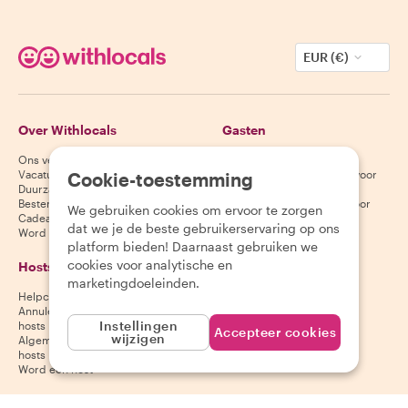
EUR (€)
Over Withlocals
Gasten
Ons verhaal
Helpcentrum voor gasten
Vacatures
Annuleringsvoorwaarden voor
Cookie-toestemming
Duurzaamheid
gasten
Bestemmingen
Algemene voorwaarden voor
We gebruiken cookies om ervoor te zorgen
Cadeaubonnen
gasten
dat we je de beste gebruikerservaring op ons
Word partner
platform bieden! Daarnaast gebruiken we
cookies voor analytische en
Hosts
Download onze app
marketingdoeleinden.
Helpcentrum voor hosts
App Store
Annuleringsvoorwaarden voor
Google Play Store
Instellingen
hosts
Accepteer cookies
wijzigen
Algemene voorwaarden voor
hosts
Word een host
Volg ons
Wij accepteren