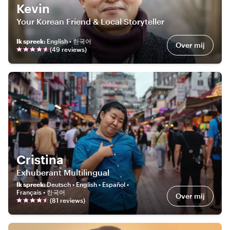
Kevin
Your Korean Friend & Local Storyteller
Ik spreek
:
English • 한국어
Over mij
(
49
review
s
)
Cristina
Exhuberant Multilingual
Ik spreek
:
Deutsch • English • Español •
Français • 한국어
Over mij
(
81
review
s
)