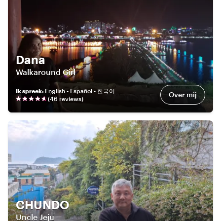
Dana
Walkaround Girl
Ik spreek
:
English • Español • 한국어
Over mij
(
46
review
s
)
CHUNDO
Uncle Jeju