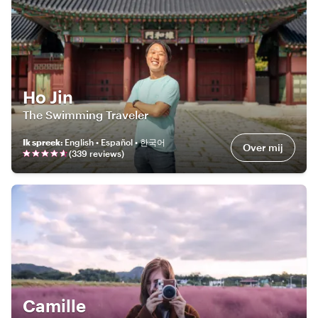
Ho Jin
The Swimming Traveler
Ik spreek
:
English • Español • 한국어
Over mij
(
339
review
s
)
Camille