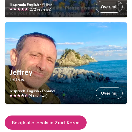
Ik spreek
:
English • 한국어
Over mij
(
272
review
s
)
Jeffrey
Jeffrey
Ik spreek
:
English • Español
Over mij
(
4
review
s
)
Bekijk alle locals in Zuid-Korea