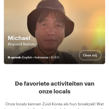
Michael
Beyond Nature
Over mij
Ik spreek
:
English • Indonesia • 한국어
De favoriete activiteiten van
onze locals
Onze locals kennen Zuid-Korea als hun broekzak! Wat