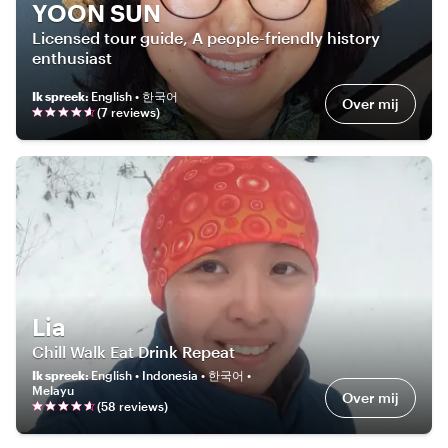
YOON SUN
Licensed tour guide, A people-friendly history
enthusiast
Ik spreek
:
English • 한국어
Over mij
(
7
review
s
)
Lia
Chill Walk Eat Drink Repeat
Ik spreek
:
English • Indonesia • 한국어 •
Melayu
Over mij
(
58
review
s
)