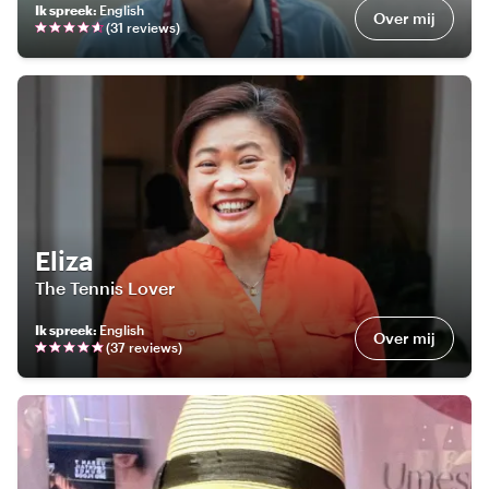
Ik spreek
:
English
Over mij
(
31
review
s
)
Eliza
The Tennis Lover
Ik spreek
:
English
Over mij
(
37
review
s
)