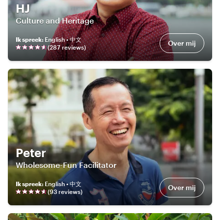
HJ
Culture and Heritage
Ik spreek
:
English • 中文
Over mij
(
287
review
s
)
Peter
Wholesome-Fun Facilitator
Ik spreek
:
English • 中文
Over mij
(
93
review
s
)