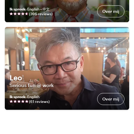
Ik spreek
:
English • 中文
Over mij
(
396
review
s
)
Leo
Serious fun @ work
Ik spreek
:
English
Over mij
(
61
review
s
)