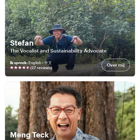
Stefan
The Vocalist and Sustainability Advocate
Ik spreek
:
English • 中文
Over mij
(
27
review
s
)
Meng Teck