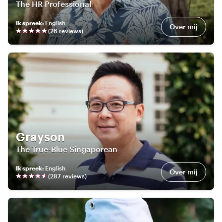
The HR Professional
Ik spreek
:
English
Over mij
(
26
review
s
)
Grayson
The True-Blue Singaporean
Ik spreek
:
English
Over mij
(
287
review
s
)