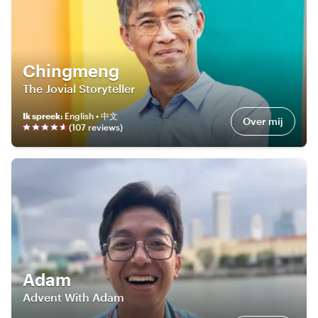
Chingmeng
The Jovial Storyteller
Ik spreek
:
English • 中文
Over mij
(
107
review
s
)
Adam
Advent With Adam