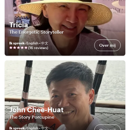
Tricia
The Energetic Storyteller
Ik spreek
:
English • 中文
Over mij
(
16
review
s
)
John Chee-Huat
The Story Porcupine
Ik spreek
:
English • 中文