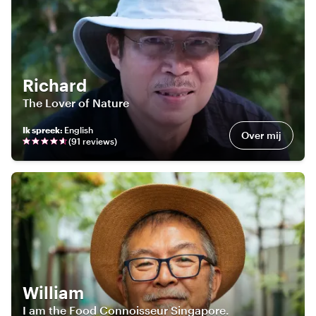
Richard
The Lover of Nature
Ik spreek
:
English
Over mij
(
91
review
s
)
William
I am the Food Connoisseur Singapore.