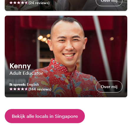
Over mij
(
24
review
s
)
Kenny
Adult Educator
Ik spreek
:
English
Over mij
(
144
review
s
)
Bekijk alle locals in Singapore