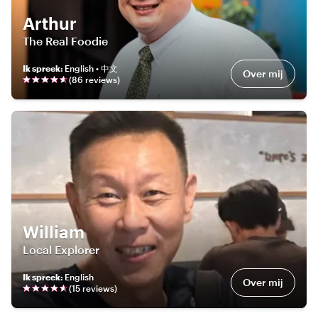
Arthur
The Real Foodie
Ik spreek
:
English • 中文
Over mij
(
86
review
s
)
William
Local Explorer
Ik spreek
:
English
Over mij
(
15
review
s
)