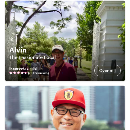
Alvin
The Passionate Local
Ik spreek
:
English
Over mij
(
30
review
s
)