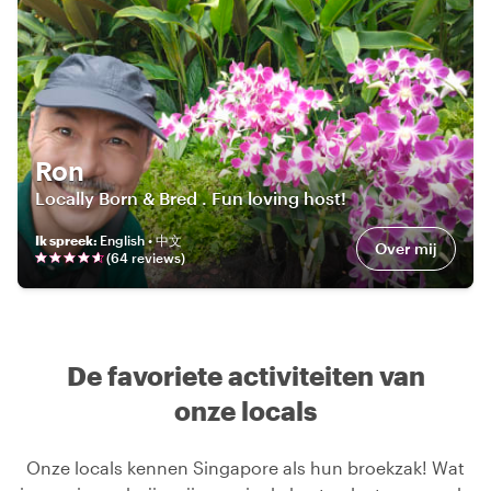
Ron
Locally Born & Bred . Fun loving host!
Ik spreek
:
English • 中文
Over mij
(
64
review
s
)
De favoriete activiteiten van
onze locals
Onze locals kennen Singapore als hun broekzak! Wat