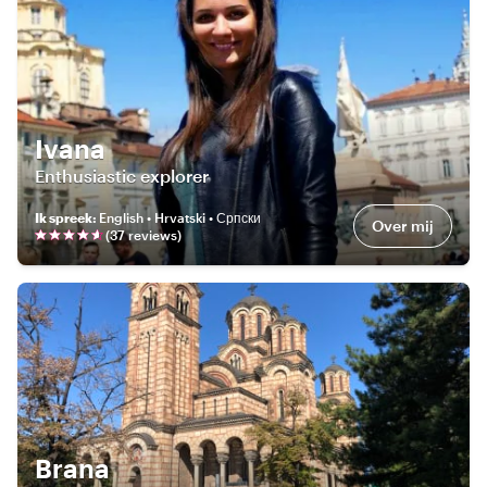
Ivana
Enthusiastic explorer
Ik spreek
:
English • Hrvatski • Српски
Over mij
(
37
review
s
)
Brana