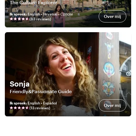
The Culture Explorer
Ik spreek
:
English • Hrvatski • Српски
Over mij
(
83
review
s
)
Sonja
Friendly&Passionate Guide
Ik spreek
:
English • Español
Over mij
(
13
review
s
)