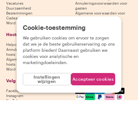
Vacatures
Annuleringsvoorwaarden voor
Duurzaamheid
gasten
Bestemmingen
Algemene voorwaarden voor
Cadeaubonnen
gasten
Word partner
Cookie-toestemming
Hosts
Download onze app
We gebruiken cookies om ervoor te zorgen
dat we je de beste gebruikerservaring op ons
Helpcentrum voor hosts
App Store
Annuleringsvoorwaarden voor
Google Play Store
platform bieden! Daarnaast gebruiken we
hosts
cookies voor analytische en
Algemene voorwaarden voor
marketingdoeleinden.
hosts
Word een host
Instellingen
Accepteer cookies
Volg ons
Wij accepteren
wijzigen
Mastercard, Visa, Amex, Di
Facebook
Instagram
YouTube
Beschikbaarheid varieert per bestemming
©
2026
Withlocals.com
|
Privacybeleid
|
Cookies
|
Sitemap