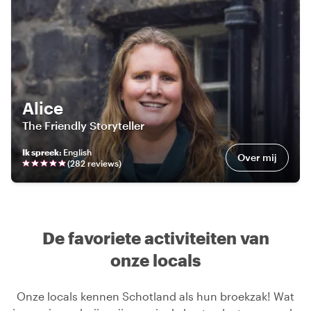
Alice
The Friendly Storyteller
Ik spreek
:
English
Over mij
(
282
review
s
)
De favoriete activiteiten van
onze locals
Onze locals kennen Schotland als hun broekzak! Wat