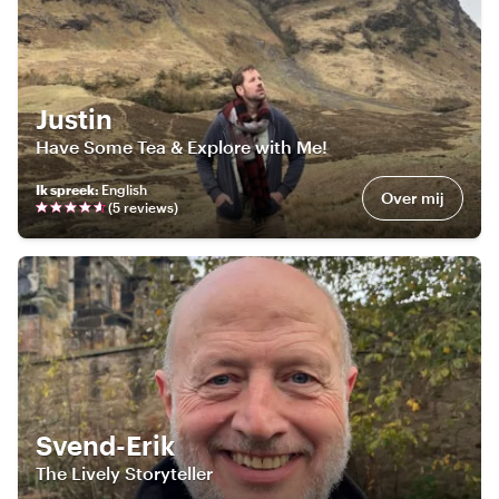
Justin
Have Some Tea & Explore with Me!
Ik spreek
:
English
Over mij
(
5
review
s
)
Svend-Erik
The Lively Storyteller