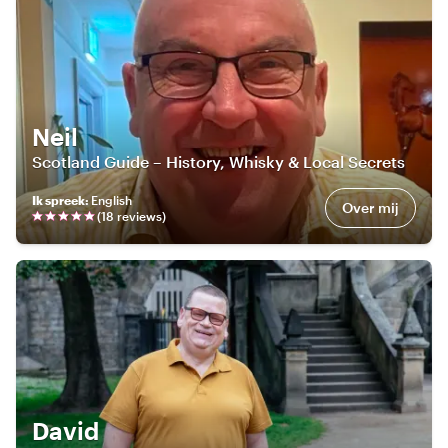
Neil
Scotland Guide – History, Whisky & Local Secrets
Ik spreek
:
English
Over mij
(
18
review
s
)
David