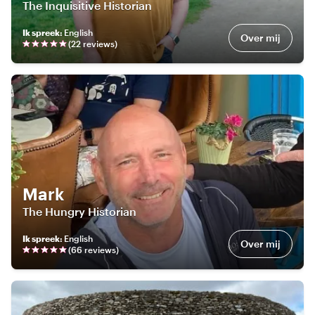
The Inquisitive Historian
Ik spreek
:
English
Over mij
(
22
review
s
)
Mark
The Hungry Historian
Ik spreek
:
English
Over mij
(
66
review
s
)