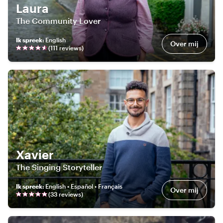
Laura
The Community Lover
Ik spreek
:
English
Over mij
(
111
review
s
)
Xavier
The Singing Storyteller
Ik spreek
:
English • Español • Français
Over mij
(
33
review
s
)