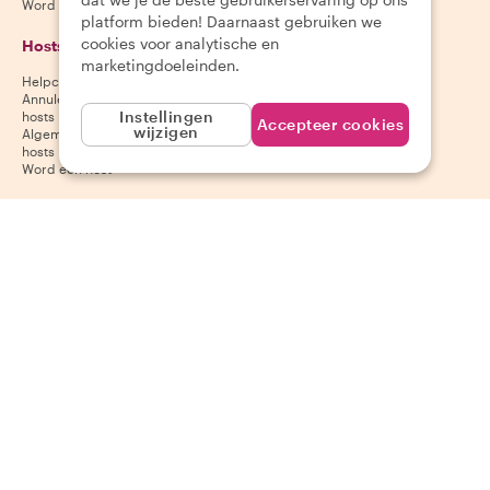
Word partner
platform bieden! Daarnaast gebruiken we
cookies voor analytische en
Hosts
Download onze app
marketingdoeleinden.
Helpcentrum voor hosts
App Store
Annuleringsvoorwaarden voor
Google Play Store
Instellingen
hosts
Accepteer cookies
wijzigen
Algemene voorwaarden voor
hosts
Word een host
Volg ons
Wij accepteren
Mastercard, Visa, Amex, Di
Facebook
Instagram
YouTube
Beschikbaarheid varieert per bestemming
©
2026
Withlocals.com
|
Privacybeleid
|
Cookies
|
Sitemap