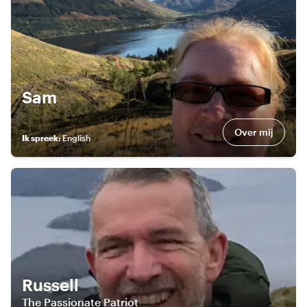
Sam
Over mij
Ik spreek
:
English
Russell
The Passionate Patriot