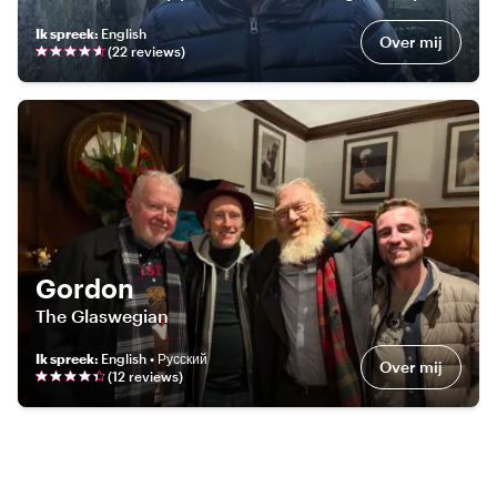
Ik spreek
:
English
Over mij
(
22
review
s
)
Gordon
The Glaswegian
Ik spreek
:
English • Русский
Over mij
(
12
review
s
)