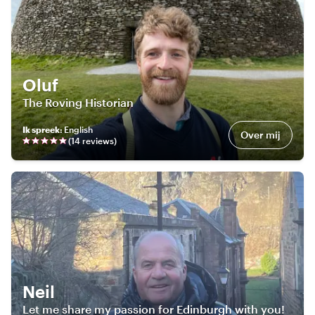
Oluf
The Roving Historian
Ik spreek
:
English
Over mij
(
14
review
s
)
Neil
Let me share my passion for Edinburgh with you!