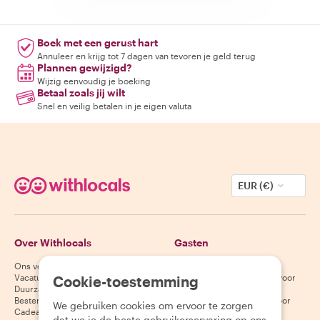
Boek met een gerust hart
Annuleer en krijg tot 7 dagen van tevoren je geld terug
Plannen gewijzigd?
Wijzig eenvoudig je boeking
Betaal zoals jij wilt
Snel en veilig betalen in je eigen valuta
EUR (€)
Over Withlocals
Gasten
Ons verhaal
Helpcentrum voor gasten
Vacatures
Annuleringsvoorwaarden voor
Cookie-toestemming
Duurzaamheid
gasten
Bestemmingen
Algemene voorwaarden voor
We gebruiken cookies om ervoor te zorgen
Cadeaubonnen
gasten
dat we je de beste gebruikerservaring op ons