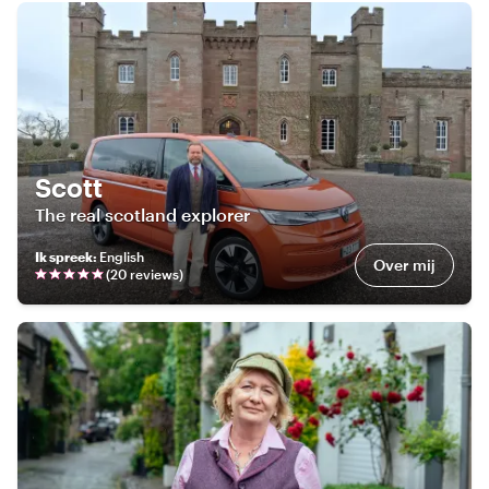
Scott
The real scotland explorer
Ik spreek
:
English
Over mij
(
20
review
s
)