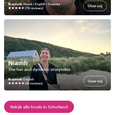
Ik spreek
:
Dansk • English • Svenska
Over mij
(
76
review
s
)
Niamh
The fun and dynamic storyteller
Ik spreek
:
English
Over mij
(
18
review
s
)
Bekijk alle locals in Schotland