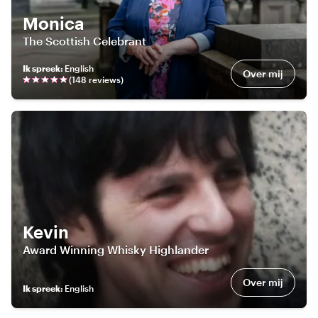
Monica
The Scottish Celebrant
Ik spreek
:
English
Over mij
(
148
review
s
)
Kevin
Award Winning Whisky Highlander
Over mij
Ik spreek
:
English