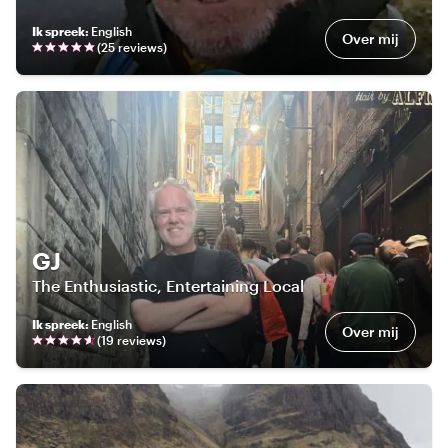
Ik spreek
:
English
Over mij
(
25
review
s
)
GJ
The Enthusiastic, Entertaining Local
Ik spreek
:
English
Over mij
(
19
review
s
)