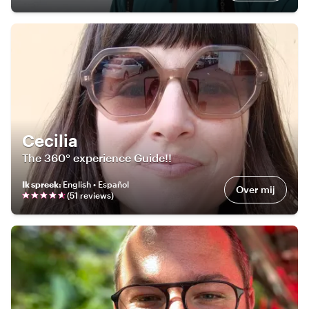
Cecilia
The 360° experience Guide!!
Ik spreek
:
English • Español
Over mij
(
51
review
s
)