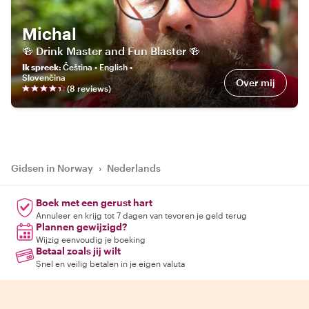
Michal
🍻 Drink Master and Fun Blaster 🍻
Ik spreek
:
Čeština • English •
Slovenčina
Over mij
(
8
review
s
)
Gidsen in Norway
›
Nederlands
Boek met een gerust hart
Annuleer en krijg tot 7 dagen van tevoren je geld terug
Plannen gewijzigd?
Wijzig eenvoudig je boeking
Betaal zoals jij wilt
Snel en veilig betalen in je eigen valuta