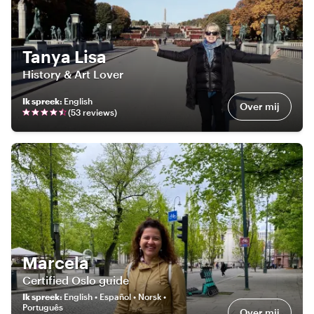
Tanya Lisa
History & Art Lover
Ik spreek
:
English
Over mij
(
53
review
s
)
Marcela
Certified Oslo guide
Ik spreek
:
English • Español • Norsk •
Português
Over mij