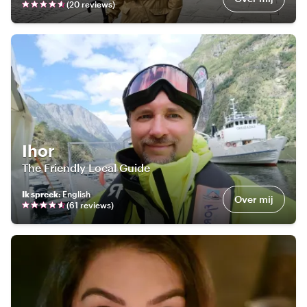
(
20
review
s
)
Ihor
The Friendly Local Guide
Ik spreek
:
English
Over mij
(
61
review
s
)