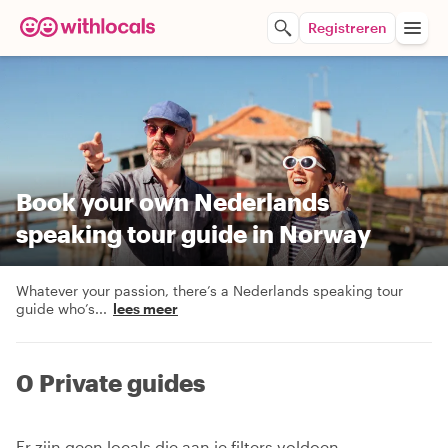
Registreren
Book your own Nederlands
speaking tour guide in Norway
Whatever your passion, there’s a Nederlands speaking tour
guide who’s
...
lees meer
0 Private guides
Er zijn geen locals die aan je filters voldoen