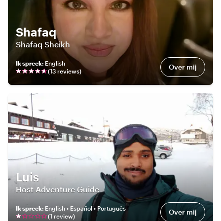
Shafaq
Shafaq Sheikh
Ik spreek
:
English
Over mij
(
13
review
s
)
Luis
Host Adventure Guide
Ik spreek
:
English • Español • Português
Over mij
(
1
review
)