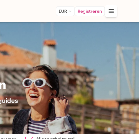
EUR
Registreren
n
 guides
our voor
Alleen privé tours!