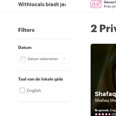
Geverif
Withlocals biedt je
:
Kies j
2 Pr
Filters
Datum
Datum selecteren
Taal van de lokale gids
English
Shafaq
Shafaq Sh
Ik spreek
:
Eng
(
13