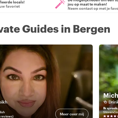
ieerde locals!
jou op maat te maken!
ouw favoriet
Neem contact op met je favo
ivate Guides in Bergen
Mich
eikh
🍻 Drin
Ik spreek
lish
Slovenči
Meer over mij
review
s
)