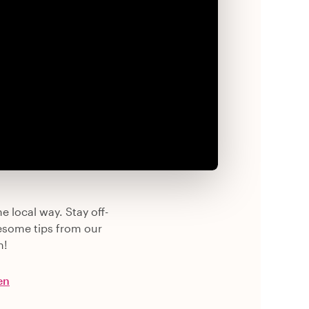
e local way. Stay off-
esome tips from our
n!
en