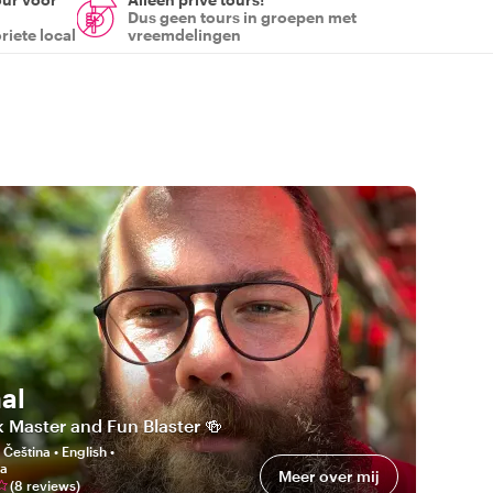
Dus geen tours in groepen met
riete local
vreemdelingen
al
k Master and Fun Blaster 🍻
:
Čeština • English •
na
Meer over mij
(
8
review
s
)