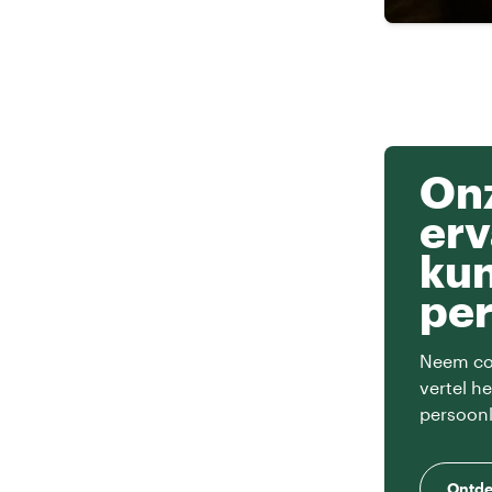
Onz
erv
ku
per
Neem con
vertel h
persoonl
Ontde