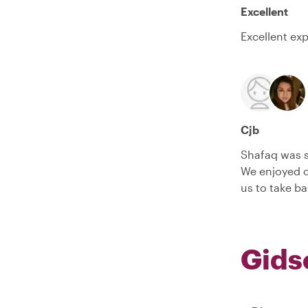
Excellent
Excellent ex
Cjb
Shafaq was s
We enjoyed o
us to take ba
Gids