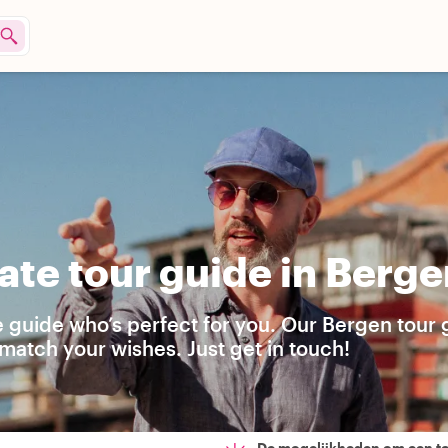
ate tour guide in Berge
e guide who’s perfect for you. Our Bergen tour
match your wishes. Just get in touch!
De mogelijkheden om een t