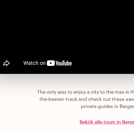
The only way to enjoy a city to the max is th
the-beaten-track and check out these aw
private guides in Berge
Bekijk alle tours in Berg