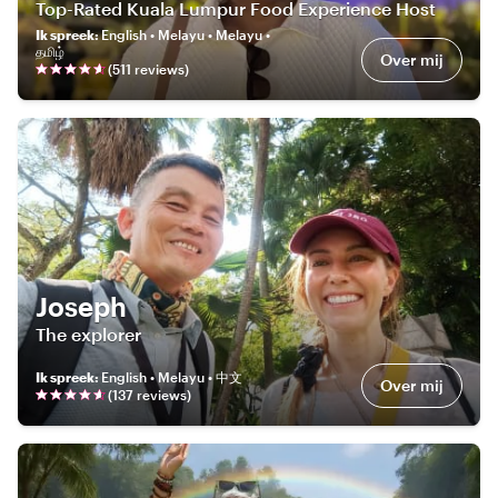
Top-Rated Kuala Lumpur Food Experience Host
Ik spreek
:
English • Melayu • Melayu •
தமிழ்
Over mij
(
511
review
s
)
Joseph
The explorer
Ik spreek
:
English • Melayu • 中文
Over mij
(
137
review
s
)