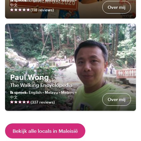
中文
Over mij
(
118
review
s
)
Paul Wong
The Walking Encyclopedia
Ik spreek
:
English • Melayu • Melayu •
中文
Over mij
(
337
review
s
)
Bekijk alle locals in Maleisië