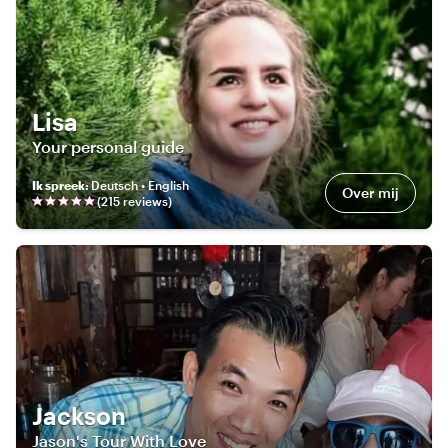
Lisa
Your personal guide
Ik spreek
:
Deutsch • English
Over mij
(
215
review
s
)
Jackson
Jason's Tour With Love