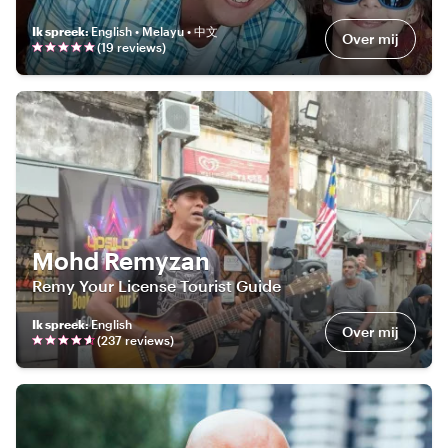
Ik spreek
:
English • Melayu • 中文
Over mij
(
19
review
s
)
Mohd Remyzan
Remy Your License Tourist Guide
Ik spreek
:
English
Over mij
(
237
review
s
)