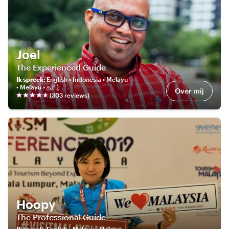
Joel
The Experienced Guide
Ik spreek
:
English • Indonesia • Melayu
• Melayu • தமிழ்
Over mij
(
303
review
s
)
Hoopy
The Professional Guide
Ik spreek
:
English • Melayu • Melayu •