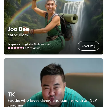
Joo Bee
carpe diem
Ik spreek
:
English • Melayu • ไทย
Over mij
(
102
review
s
)
TK
Foodie who loves diving and gaming with an NLP
coaching