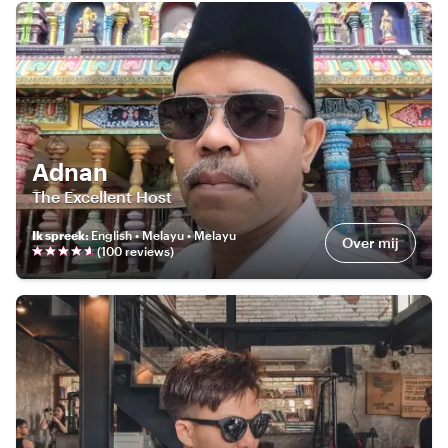
Adnan
The Excellent Host
Ik spreek
:
English • Melayu • Melayu
Over mij
(
100
review
s
)