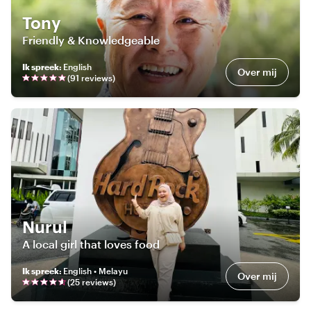
Tony
Friendly & Knowledgeable
Ik spreek
:
English
Over mij
(
91
review
s
)
Nurul
A local girl that loves food
Ik spreek
:
English • Melayu
Over mij
(
25
review
s
)