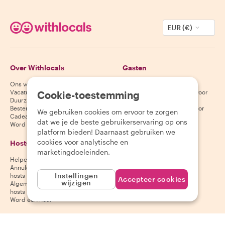
EUR (€)
Over Withlocals
Gasten
Ons verhaal
Helpcentrum voor gasten
Vacatures
Annuleringsvoorwaarden voor
Cookie-toestemming
Duurzaamheid
gasten
Bestemmingen
Algemene voorwaarden voor
We gebruiken cookies om ervoor te zorgen
Cadeaubonnen
gasten
dat we je de beste gebruikerservaring op ons
Word partner
platform bieden! Daarnaast gebruiken we
cookies voor analytische en
Hosts
Download onze app
marketingdoeleinden.
Helpcentrum voor hosts
App Store
Annuleringsvoorwaarden voor
Google Play Store
Instellingen
hosts
Accepteer cookies
wijzigen
Algemene voorwaarden voor
hosts
Word een host
Volg ons
Wij accepteren