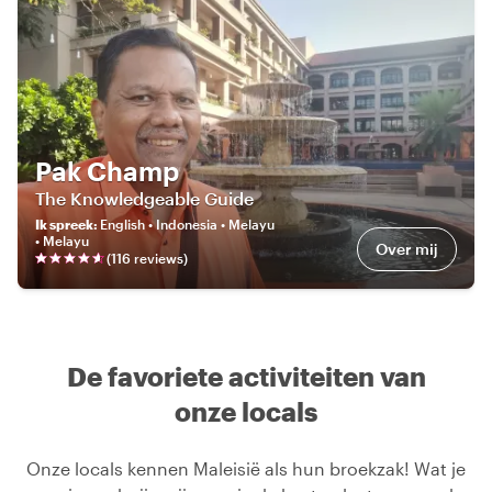
Pak Champ
The Knowledgeable Guide
Ik spreek
:
English • Indonesia • Melayu
• Melayu
Over mij
(
116
review
s
)
De favoriete activiteiten van
onze locals
Onze locals kennen Maleisië als hun broekzak! Wat je