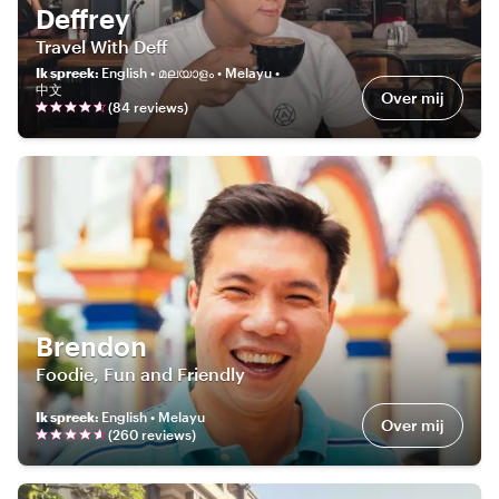
Deffrey
Travel With Deff
Ik spreek
:
English • മലയാളം • Melayu •
中文
Over mij
(
84
review
s
)
Brendon
Foodie, Fun and Friendly
Ik spreek
:
English • Melayu
Over mij
(
260
review
s
)