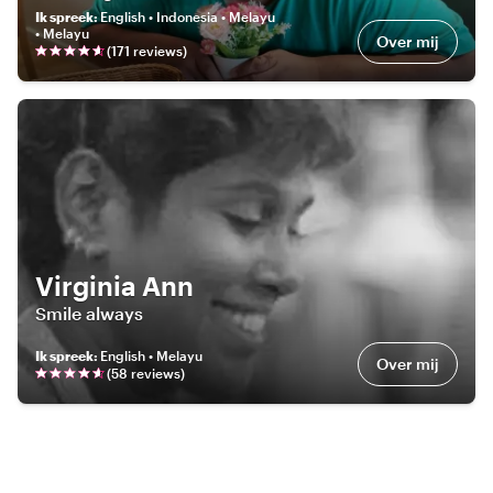
Ik spreek
:
English • Indonesia • Melayu
• Melayu
Over mij
(
171
review
s
)
Virginia Ann
Smile always
Ik spreek
:
English • Melayu
Over mij
(
58
review
s
)