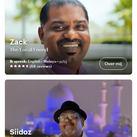
Zack
The Local Friend
Ik spreek
:
English • Melayu • தமிழ்
Over mij
(
68
review
s
)
Siidoz