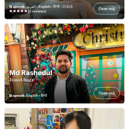
Ik spreek
:
العربية • English • हिन्दी • 日本語
Over mij
(
2
review
s
)
Md Rashedul
Travel Buzz
Over mij
Ik spreek
:
English • हिन्दी