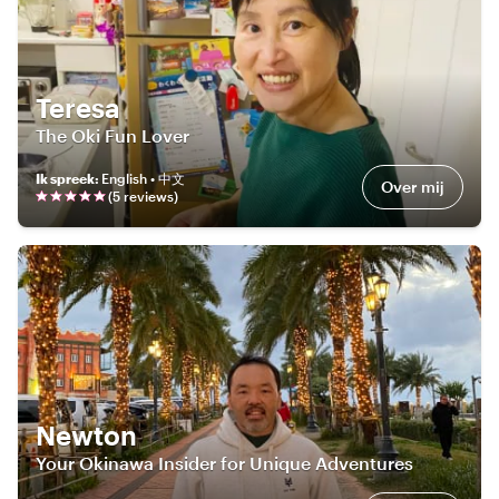
Teresa
The Oki Fun Lover
Ik spreek
:
English • 中文
Over mij
(
5
review
s
)
Newton
Your Okinawa Insider for Unique Adventures