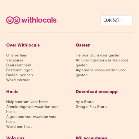
EUR (€)
Over Withlocals
Gasten
Ons verhaal
Helpcentrum voor gasten
Vacatures
Annuleringsvoorwaarden voor
Duurzaamheid
gasten
Bestemmingen
Algemene voorwaarden voor
Cadeaubonnen
gasten
Word partner
Hosts
Download onze app
Helpcentrum voor hosts
App Store
Annuleringsvoorwaarden voor
Google Play Store
hosts
Algemene voorwaarden voor
hosts
Word een host
Volg ons
Wij accepteren