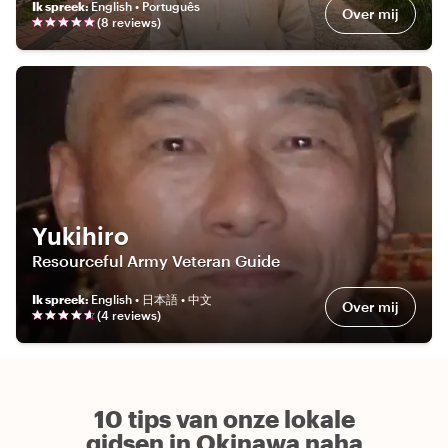
Ik spreek
:
English • Português
Over mij
(
8
review
s
)
Yukihiro
Resourceful Army Veteran Guide
Ik spreek
:
English • 日本語 • 中文
Over mij
(
4
review
s
)
10 tips van onze lokale
gidsen in Okinawa naha