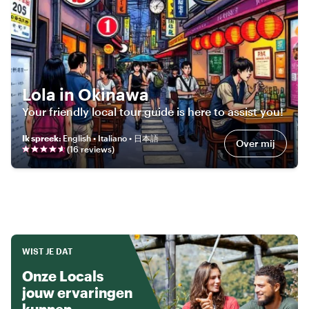
Lola in Okinawa
Your friendly local tour guide is here to assist you!
Ik spreek
:
English • Italiano • 日本語
Over mij
(
16
review
s
)
WIST JE DAT
Onze Locals
jouw ervaringen