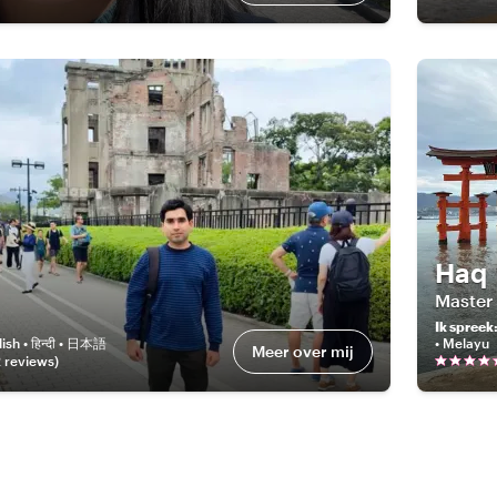
Haq
Master
Ik spreek
ish • हिन्दी • 日本語
• Melayu
Meer over mij
2
review
s
)