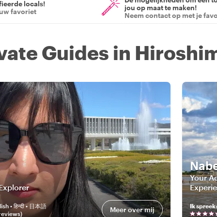
ieerde locals!
jou op maat te maken!
ouw favoriet
Neem contact op met je favo
ivate Guides in Hiroshi
Nabe
Your Ad
Explorer
Experie
ish • हिन्दी • 日本語
Ik spreek
Meer over mij
review
s
)