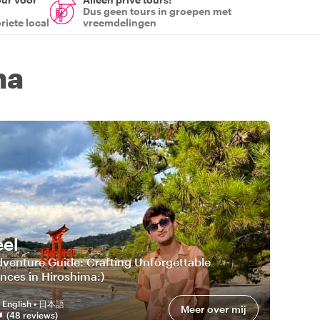
Dus geen tours in groepen met
riete local
vreemdelingen
ma
el
venture Guide: Crafting Unforgettable
nces in Hiroshima:)
:
English • 日本語
Meer over mij
(
48
review
s
)