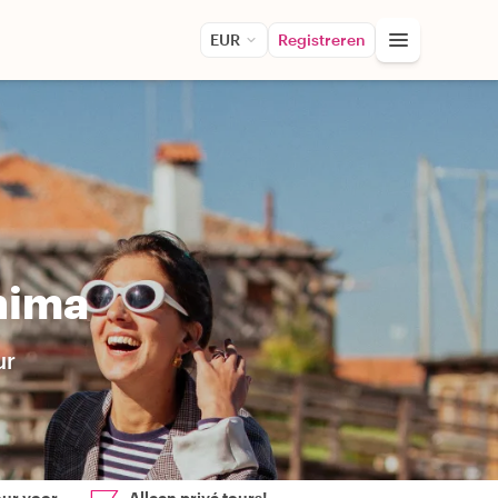
EUR
Registreren
hima
ur
our voor
Alleen privé tours!