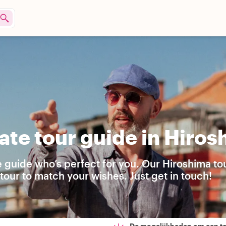
ate tour guide in Hiros
e guide who’s perfect for you. Our Hiroshima to
our to match your wishes. Just get in touch!
De mogelijkheden om een t