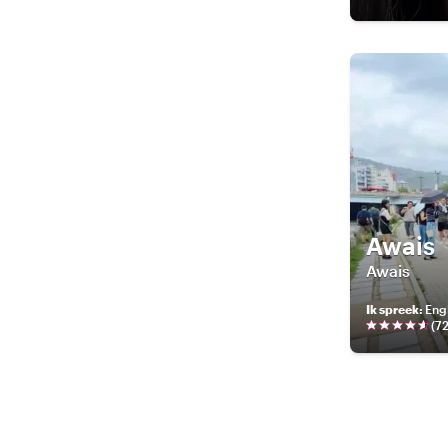
Awais
Awais
Ik spreek
:
Engl
(
7