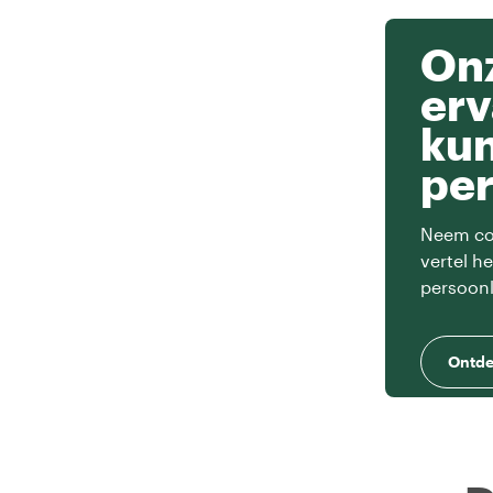
Onz
erv
ku
per
Neem con
vertel h
persoonl
Ontde