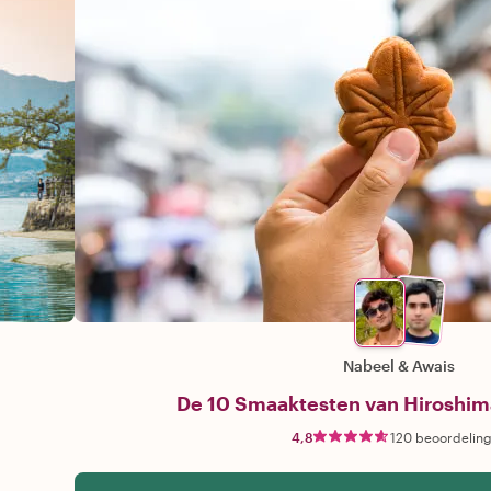
Nabeel
&
Awais
De 10 Smaaktesten van Hiroshima
4,8
120 beoordelin