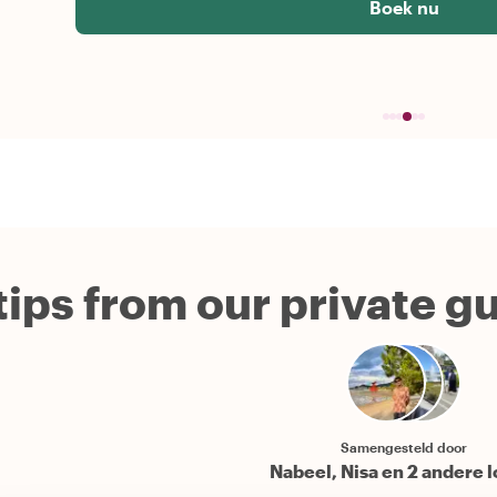
Boek nu
tips from our private g
Samengesteld door
Nabeel, Nisa en 2 andere l