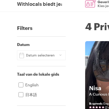
Geverif
Withlocals biedt je
:
Kies j
4 Pr
Filters
Datum
Datum selecteren
Taal van de lokale gids
English
Nisa
A Curious 
日本語
Ik spreek
:
Engl
(
2