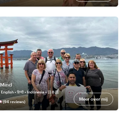
 Mind
:
English • हिन्दी • Indonesia • 日本語
Meer over mij
(
94
review
s
)