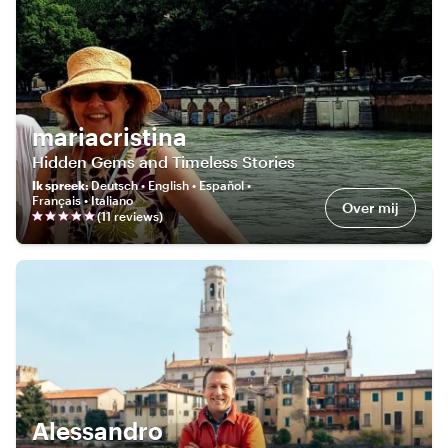
mariacristina
Hidden Gems and Timeless Stories
Ik spreek
:
Deutsch • English • Español •
Français • Italiano
Over mij
(
11
review
s
)
Alessandro