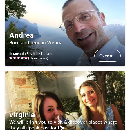
Andrea
Born and bred in Verona
Ik spreek
:
English • Italiano
Over mij
(
16
review
s
)
virginia
We will bring you to visit & discover places where
they all speak passion! 💓