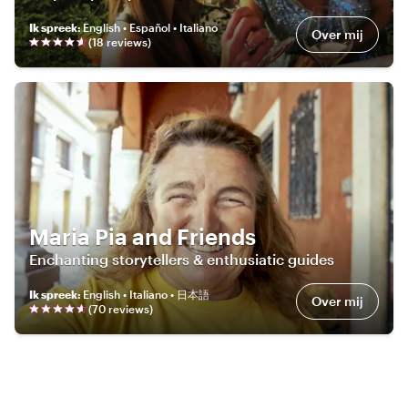
Ik spreek
:
English • Español • Italiano
Over mij
(
18
review
s
)
Maria Pia and Friends
Enchanting storytellers & enthusiatic guides
Ik spreek
:
English • Italiano • 日本語
Over mij
(
70
review
s
)