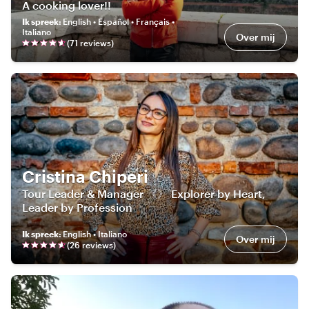
A cooking lover!!
Ik spreek
:
English • Español • Français •
Italiano
Over mij
(
71
review
s
)
Cristina Chiperi
Tour Leader & Manager 《》 Explorer by Heart,
Leader by Profession
Ik spreek
:
English • Italiano
Over mij
(
26
review
s
)