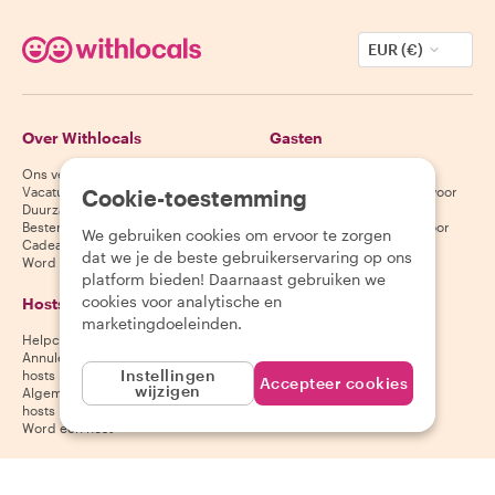
EUR (€)
Over Withlocals
Gasten
Ons verhaal
Helpcentrum voor gasten
Vacatures
Annuleringsvoorwaarden voor
Cookie-toestemming
Duurzaamheid
gasten
Bestemmingen
Algemene voorwaarden voor
We gebruiken cookies om ervoor te zorgen
Cadeaubonnen
gasten
dat we je de beste gebruikerservaring op ons
Word partner
platform bieden! Daarnaast gebruiken we
cookies voor analytische en
Hosts
Download onze app
marketingdoeleinden.
Helpcentrum voor hosts
App Store
Annuleringsvoorwaarden voor
Google Play Store
Instellingen
hosts
Accepteer cookies
wijzigen
Algemene voorwaarden voor
hosts
Word een host
Volg ons
Wij accepteren