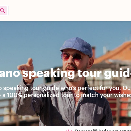
ano speaking tour guid
no speaking tour guide who’s perfect for you. Ou
e a 100% personalized tour to match your wishes
De mogelijkheden om een t