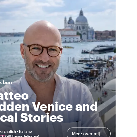
k ben
tteo
dden Venice and
cal Stories
k
:
English • Italiano
Meer over mij
(
99 beoordelingen
)