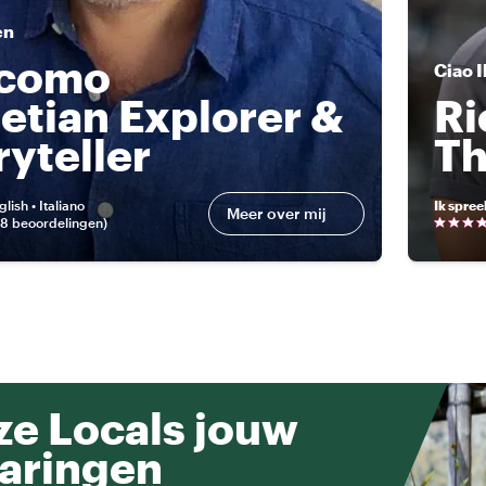
en
acomo
Ciao
I
etian Explorer &
Ri
ryteller
Th
glish • Italiano
Ik spree
Meer over mij
18 beoordelingen
)
e Locals jouw
aringen