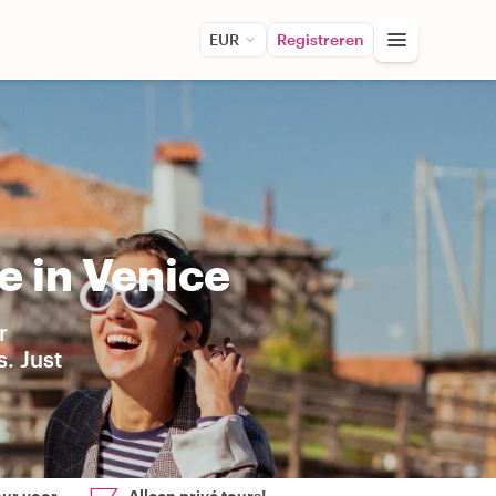
EUR
Registreren
e in Venice
r
. Just
our voor
Alleen privé tours!