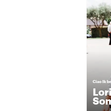
Ciao
Ik b
Lor
Som