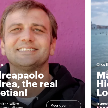
en
Ciao
I
reapaolo
Ma
rea, the real
Hi
etian!
Lo
glish • Italiano
Ik spree
Meer over mij
8 beoordelingen
)