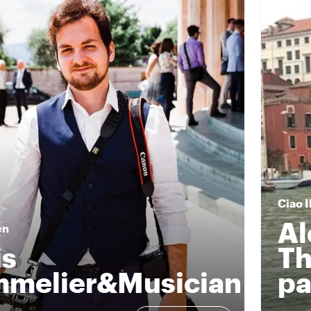
Ciao
I
Al
en
is
Th
melier&Musician
pa