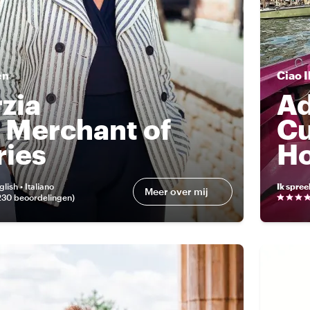
en
Ciao
I
zia
Ad
 Merchant of
Cu
ries
H
glish • Italiano
Ik spree
Meer over mij
230 beoordelingen
)