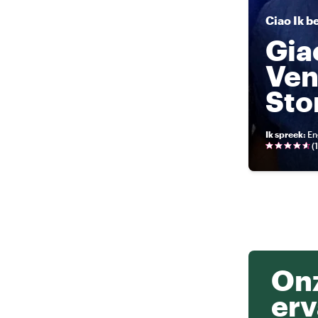
Ciao
Ik b
Gi
Ven
Sto
Ik spreek
:
En
(
Onz
erv