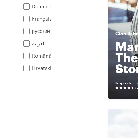
Deutsch
Français
русский
Ciao
Ik b
Mar
العربية
The
Română
Sto
Hrvatski
Ik spreek
:
En
(