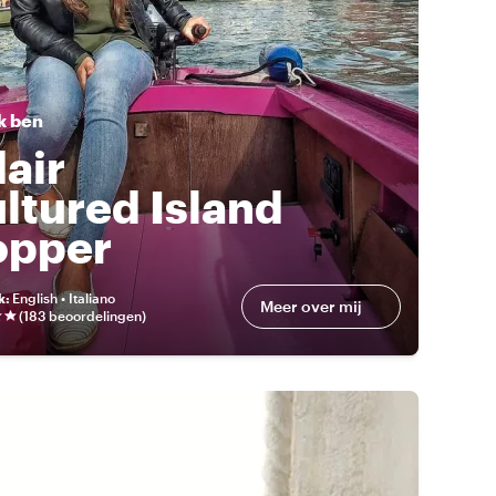
k ben
air
ltured Island
opper
k
:
English • Italiano
Meer over mij
(
183 beoordelingen
)