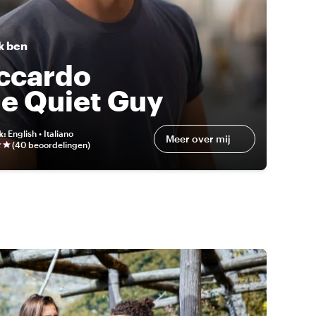
k ben
ccardo
e Quiet Guy
k
:
English • Italiano
Meer over mij
(
40 beoordelingen
)