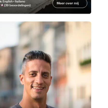
k
:
English • Italiano
Meer over mij
(
39 beoordelingen
)