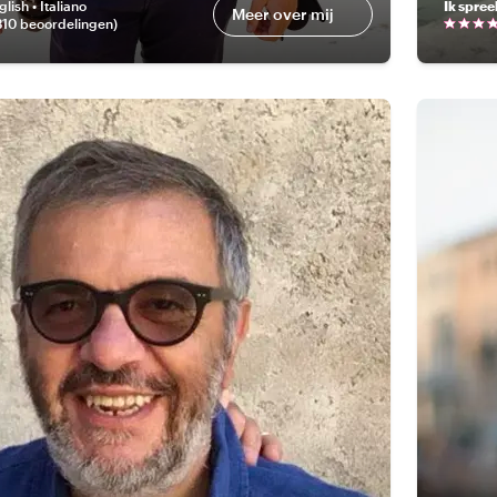
glish • Italiano
Ik spree
Meer over mij
310 beoordelingen
)