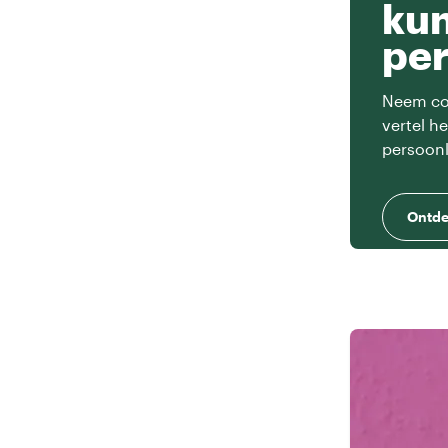
ku
per
Neem con
vertel h
persoonl
Ontde