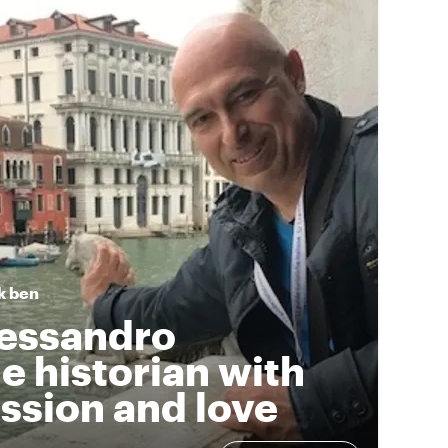
k ben
essandro
e historian with
ssion and love