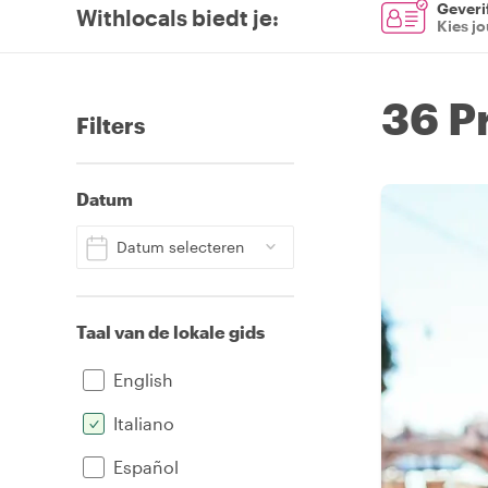
Geverif
Withlocals biedt je
:
Kies j
36 P
Filters
Datum
Datum selecteren
Taal van de lokale gids
English
Italiano
Español