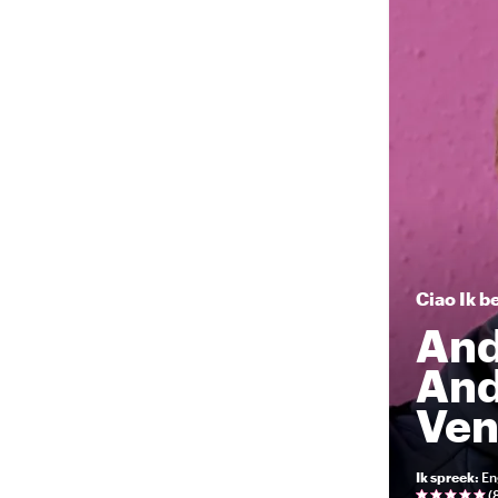
Ciao
Ik b
And
And
Ven
Ik spreek
:
En
(