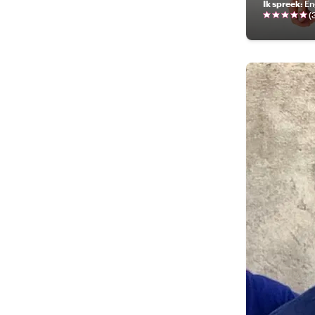
Ik spreek
:
En
(