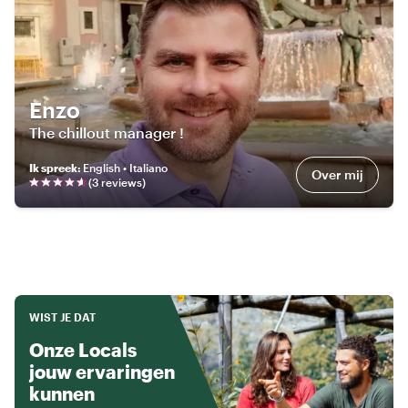
Enzo
The chillout manager !
Ik spreek
:
English • Italiano
Over mij
(
3
review
s
)
WIST JE DAT
Onze Locals
jouw ervaringen
kunnen