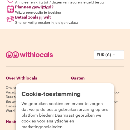
Annuleer en krijg tot 7 dagen van tevoren je geld terug
Plannen gewijzigd?
Wijzig eenvoudig je boeking
Betaal zoals jij wilt
Snel en veilig betalen in je eigen valuta
EUR (€)
Over Withlocals
Gasten
Ons verhaal
Helpcentrum voor gasten
Vacatures
Annuleringsvoorwaarden voor
Cookie-toestemming
Duurzaamheid
gasten
Bestemmingen
Algemene voorwaarden voor
We gebruiken cookies om ervoor te zorgen
Cadeaubonnen
gasten
dat we je de beste gebruikerservaring op ons
Word partner
platform bieden! Daarnaast gebruiken we
cookies voor analytische en
Hosts
Download onze app
marketingdoeleinden.