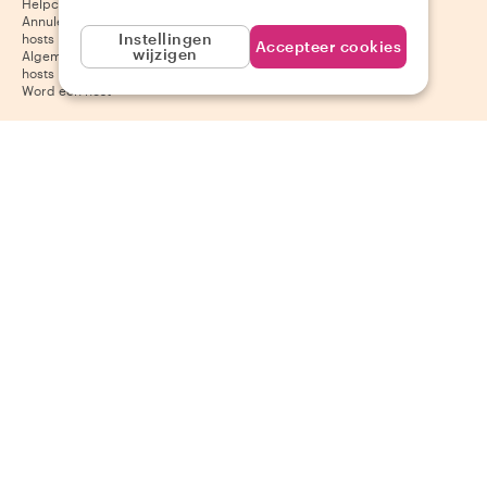
Helpcentrum voor hosts
App Store
Annuleringsvoorwaarden voor
Google Play Store
Instellingen
hosts
Accepteer cookies
wijzigen
Algemene voorwaarden voor
hosts
Word een host
Volg ons
Wij accepteren
Mastercard, Visa, Amex, Di
Facebook
Instagram
YouTube
Beschikbaarheid varieert per bestemming
©
2026
Withlocals.com
|
Privacybeleid
|
Cookies
|
Sitemap