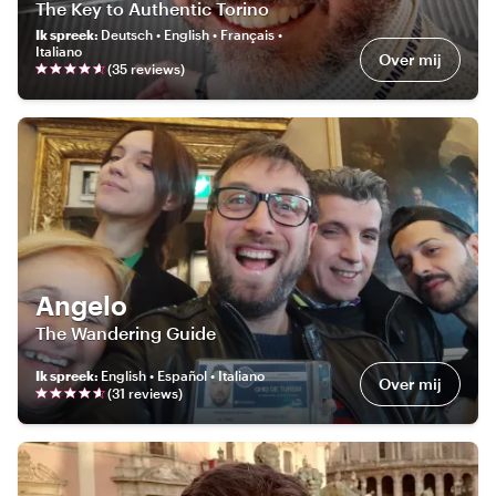
The Key to Authentic Torino
Ik spreek
:
Deutsch • English • Français •
Italiano
Over mij
(
35
review
s
)
Angelo
The Wandering Guide
Ik spreek
:
English • Español • Italiano
Over mij
(
31
review
s
)