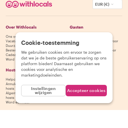
EUR (€)
Over Withlocals
Gasten
Ons verhaal
Helpcentrum voor gasten
Vacatures
Annuleringsvoorwaarden voor
Cookie-toestemming
Duurzaamheid
gasten
Bestemmingen
Algemene voorwaarden voor
We gebruiken cookies om ervoor te zorgen
Cadeaubonnen
gasten
dat we je de beste gebruikerservaring op ons
Word partner
platform bieden! Daarnaast gebruiken we
cookies voor analytische en
Hosts
Download onze app
marketingdoeleinden.
Helpcentrum voor hosts
App Store
Annuleringsvoorwaarden voor
Google Play Store
Instellingen
hosts
Accepteer cookies
wijzigen
Algemene voorwaarden voor
hosts
Word een host
Volg ons
Wij accepteren
Mastercard, Visa, Amex, Di
Facebook
Instagram