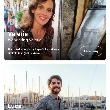
Valeria
Wandering Valeria
Ik spreek
:
English • Español • Italiano
Over mij
(
40
review
s
)
Luca