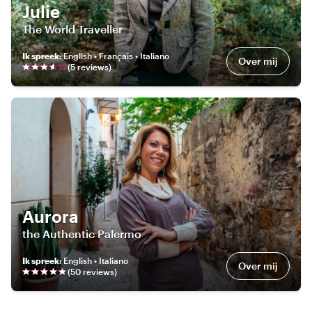
Julie
The World Traveller
Ik spreek
:
English • Français • Italiano
Over mij
(
5
review
s
)
Aurora
the Authentic Palermo
Ik spreek
:
English • Italiano
Over mij
(
50
review
s
)