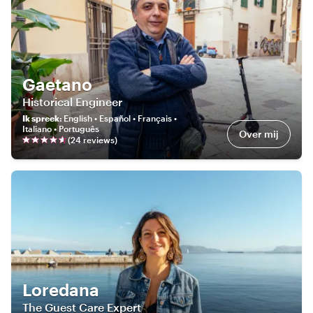
Gaetano
Historical Engineer
Ik spreek
:
English • Español • Français •
Italiano • Português
Over mij
(
24
review
s
)
Loredana
The Guest Care Expert