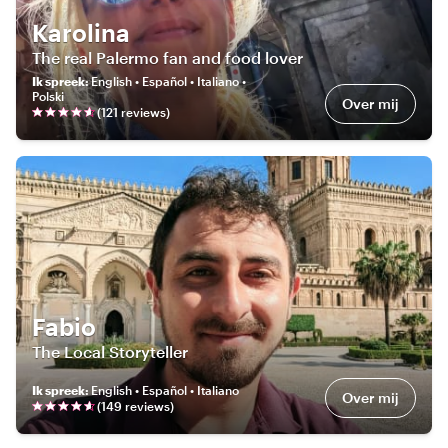
Karolina
The real Palermo fan and food lover
Ik spreek
:
English • Español • Italiano •
Polski
Over mij
(
121
review
s
)
Fabio
The Local Storyteller
Ik spreek
:
English • Español • Italiano
Over mij
(
149
review
s
)