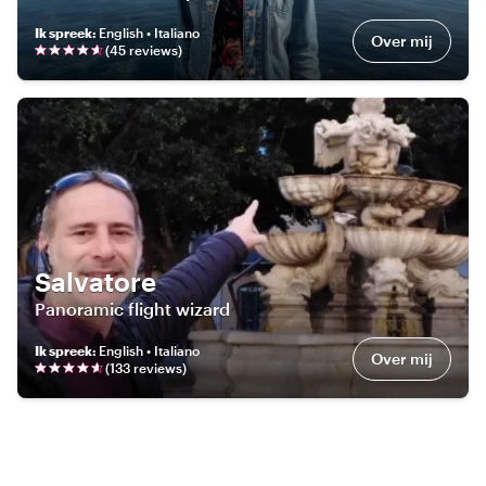
Ik spreek
:
English • Italiano
Over mij
(
45
review
s
)
Salvatore
Panoramic flight wizard
Ik spreek
:
English • Italiano
Over mij
(
133
review
s
)