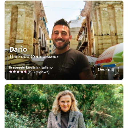
Dario
The Food Connoisseur
Ik spreek
:
English • Italiano
Over mij
(
193
review
s
)