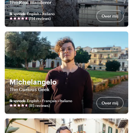
The Real Wanderer
Ik spreek
:
English • Italiano
Over mij
(
114
review
s
)
Michelangelo
The Curious Geek
Ik spreek
:
English • Français • Italiano
Over mij
(
85
review
s
)