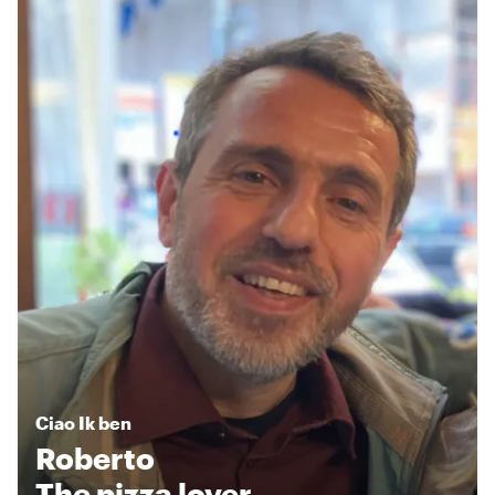
Ciao
Ik ben
Roberto
The pizza lover