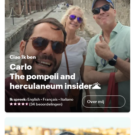
Ciao
Ik ben
Carlo
The pompeii and
herculaneum insider🌋
Ik spreek
:
English • Français • Italiano
Over mij
(
34 beoordelingen
)