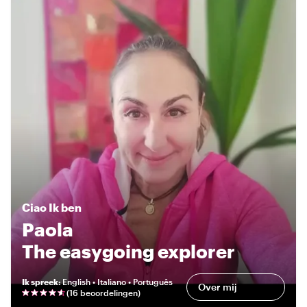
Ciao
Ik ben
Paola
The easygoing explorer
Ik spreek
:
English • Italiano • Português
Over mij
(
16 beoordelingen
)