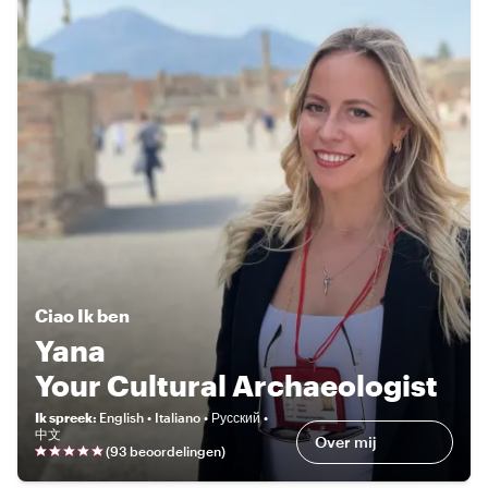
Ciao
Ik ben
Yana
Your Cultural Archaeologist
Ik spreek
:
English • Italiano • Русский •
中文
Over mij
(
93 beoordelingen
)