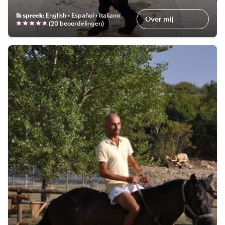
Ik spreek
:
English • Español • Italiano
Over mij
(
20 beoordelingen
)