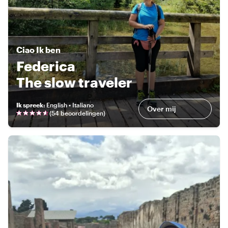
Ciao
Ik ben
Federica
The slow traveler
Ik spreek
:
English • Italiano
Over mij
(
54 beoordelingen
)