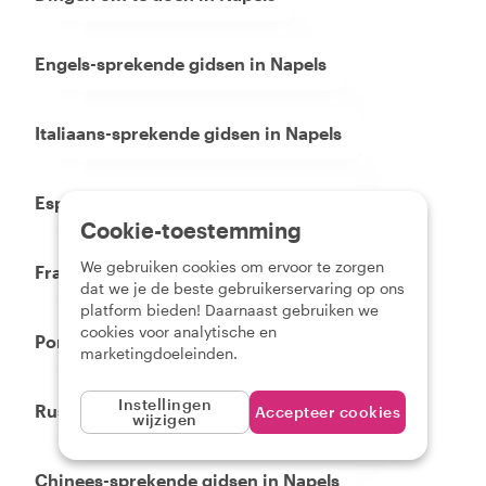
Engels-sprekende gidsen in Napels
Italiaans-sprekende gidsen in Napels
Espanol-sprekende gidsen in Napels
Cookie-toestemming
We gebruiken cookies om ervoor te zorgen
Francais-sprekende gidsen in Napels
dat we je de beste gebruikerservaring op ons
platform bieden! Daarnaast gebruiken we
cookies voor analytische en
Portugues-sprekende gidsen in Napels
marketingdoeleinden.
Instellingen
Russisch-sprekende gidsen in Napels
Accepteer cookies
wijzigen
Chinees-sprekende gidsen in Napels