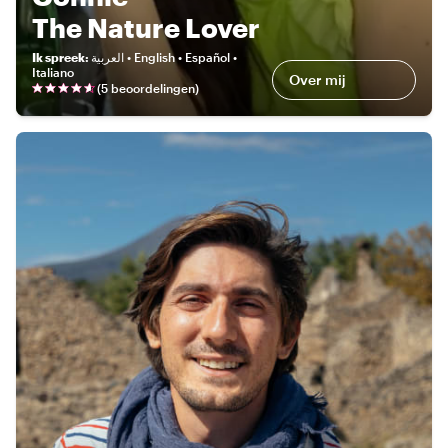
The Nature Lover
Ik spreek
:
العربية • English • Español •
Italiano
Over mij
(
5 beoordelingen
)