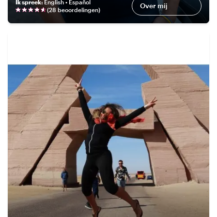
Ik spreek
:
English • Español
Over mij
(
28 beoordelingen
)