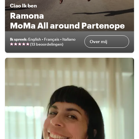
Ciao
Ik ben
Ramona
MoMa All around Partenope
Ik spreek
:
English • Français • Italiano
Over mij
(
13 beoordelingen
)