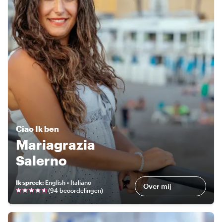
Ciao
Ik ben
Mariagrazia
Salerno
Ik spreek
:
English • Italiano
Over mij
(
94 beoordelingen
)