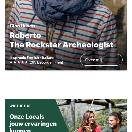
Ciao
Ik ben
Roberto
The Rockstar Archeologist
Ik spreek
:
English • Italiano
Over mij
(
265 beoordelingen
)
WIST JE DAT
Onze Locals
jouw ervaringen
kunnen