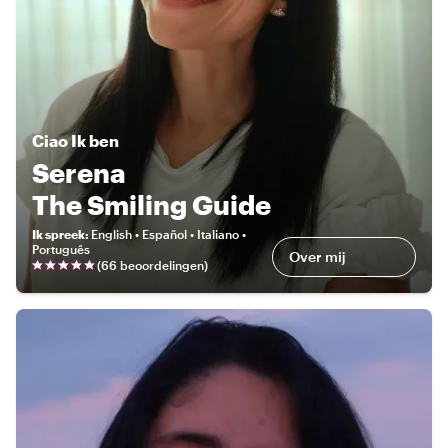
Ciao
Ik ben
Serena
The Smiling Guide
Ik spreek
:
English • Español • Italiano •
Português
Over mij
(
66 beoordelingen
)