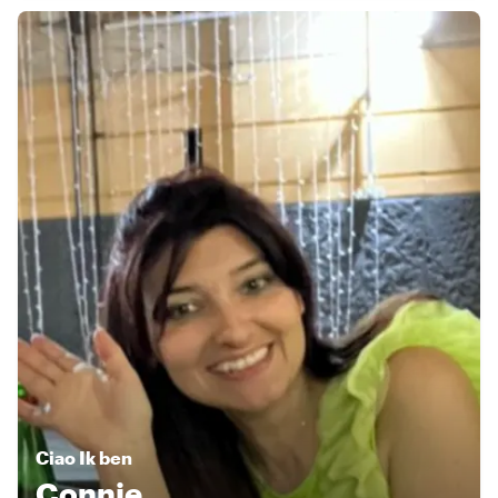
Ciao
Ik ben
Connie