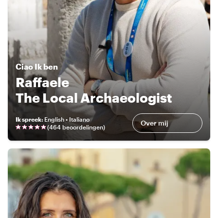
Ciao
Ik ben
Raffaele
The Local Archaeologist
Ik spreek
:
English • Italiano
Over mij
(
464 beoordelingen
)