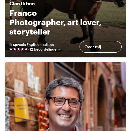
Ciao
Ik ben
Franco
Photographer, art lover,
storyteller
Ik spreek
:
English • Italiano
Over mij
(
12 beoordelingen
)