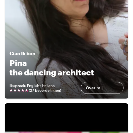
Ciao
Ik ben
Pina
the dancing architect
Ik spreek
:
English • Italiano
Over mij
(
27 beoordelingen
)