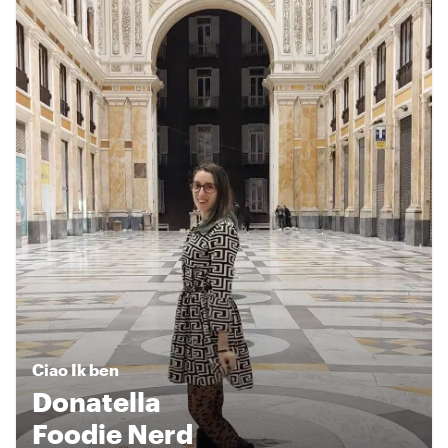
Ciao
Ik ben
Donatella
Foodie Nerd