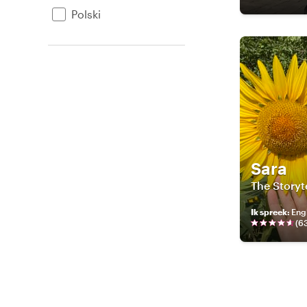
Polski
Sara
The Storyte
Ik spreek
:
Engl
(
6