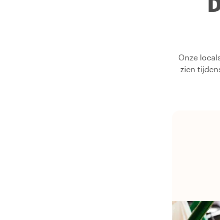
D
Onze locals
zien tijde