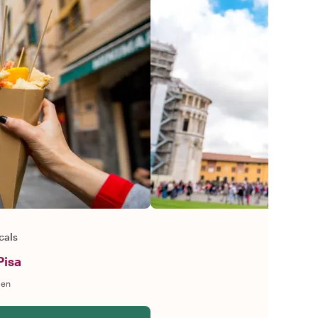
cals
Pisa
gen