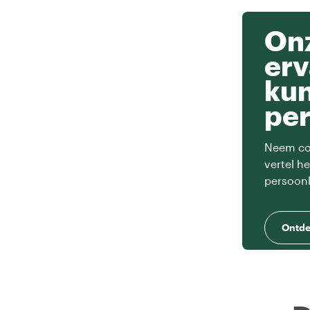
Onz
erv
ku
per
Neem con
vertel h
persoonl
Ontde