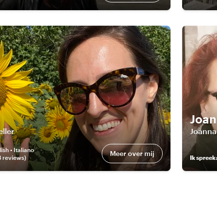
Joan
ller
Joanna 
ish • Italiano
Meer over mij
3
review
s
)
Ik spreek