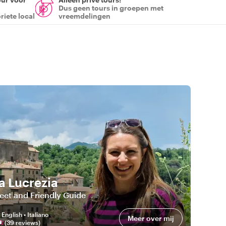
Dus geen tours in groepen met
riete local
vreemdelingen
a Lucrezia
eet and Friendly Guide
:
English • Italiano
Meer over mij
(
39
review
s
)