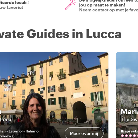
ieerde locals!
jou op maat te maken!
ouw favoriet
Neem contact op met je favo
ivate Guides in Lucca
a
Mari
Local
The Sw
ish • Español • Italiano
Ik spreek
Meer over mij
review
s
)