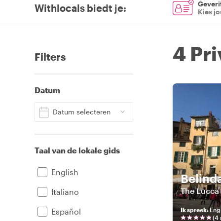
Geverif
Withlocals biedt je
:
Kies j
4 Pr
Filters
Datum
Datum selecteren
Taal van de lokale gids
English
Belind
The Lucca 
Italiano
Ik spreek
:
Engl
Español
(
4