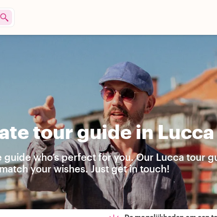
ate tour guide in Lucca
e guide who’s perfect for you. Our Lucca tour g
match your wishes. Just get in touch!
De mogelijkheden om een t