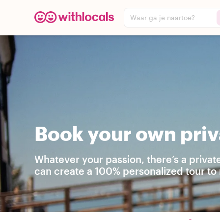
Waar ga je naartoe?
Book your own priv
Whatever your passion, there’s a privat
can create a 100% personalized tour to 