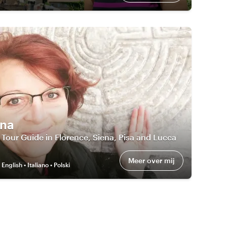
na
Tour Guide in Florence, Siena, Pisa and Lucca
Meer over mij
:
English • Italiano • Polski