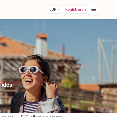
EUR
Registreren
uides
our voor
Alleen privé tours!