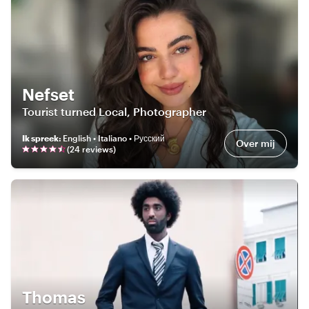
Nefset
Tourist turned Local, Photographer
Ik spreek
:
English • Italiano • Русский
Over mij
(
24
review
s
)
Thomas