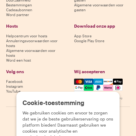
Bestemmingen
Algemene voorwaarden voor
Cadeaubonnen
gasten
Word partner
Hosts
Download onze app
Helpcentrum voor hosts
App Store
Annuleringsvoorwaarden voor
Google Play Store
hosts
Algemene voorwaarden voor
hosts
Word een host
Volg ons
Wij accepteren
Mastercard, Visa, Amex, Di
Facebook
Instagram
YouTube
Beschikbaarheid varieert per bestemming
Cookie-toestemming
We gebruiken cookies om ervoor te zorgen
©
2026
Withlocals.com
|
Privacybeleid
|
Cookies
|
Sitemap
dat we je de beste gebruikerservaring op ons
platform bieden! Daarnaast gebruiken we
cookies voor analytische en