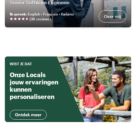
Senior Software Engineer
Ik spreek
:
English • Français • Italiano
Over mij
(
36
review
s
)
WIST JE DAT
Onze Locals
jouw ervaringen
kunnen
personaliseren
Ontdek meer