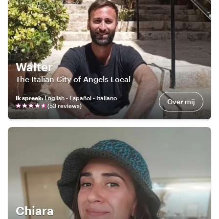
Walter
The Italian City of Angels Local
Ik spreek
:
English • Español • Italiano
Over mij
(
53
review
s
)
Chiara