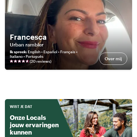
Francesca
Urban rambler
Ik spreek
:
English • Español • Français •
Italiano • Português
Over mij
(
20
review
s
)
WIST JE DAT
Onze Locals
jouw ervaringen
kunnen