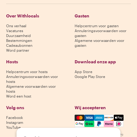
Over Withlocals
Gasten
Ons verhaal
Helpcentrum voor gasten
Vacatures
Annuleringsvoorwaarden voor
Duurzaamheid
gasten
Bestemmingen
Algemene voorwaarden voor
Cadeaubonnen
gasten
Word partner
Hosts
Download onze app
Helpcentrum voor hosts
App Store
Annuleringsvoorwaarden voor
Google Play Store
hosts
Algemene voorwaarden voor
hosts
Word een host
Volg ons
Wij accepteren
Mastercard, Visa, Amex, Di
Facebook
Instagram
YouTube
Beschikbaarheid varieert per bestemming