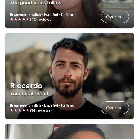
The good vibes fellow
Ik spreek
:
English • Español • Italiano
Over mij
(
40
review
s
)
Riccardo
Your local friend
Ik spreek
:
English • Español • Italiano
Over mij
(
14
review
s
)