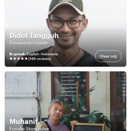
Didot Tangguh
Passionate Guide
Ik spreek
:
English • Indonesia
Over mij
(
148
review
s
)
Muhanif
Foodie Storyteller