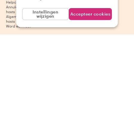
Helpcentrum voor hosts
App Store
Annuleringsvoorwaarden voor
Google Play Store
Instellingen
hosts
Accepteer cookies
wijzigen
Algemene voorwaarden voor
hosts
Word een host
Volg ons
Wij accepteren
Mastercard, Visa, Amex, Di
Facebook
Instagram
YouTube
Beschikbaarheid varieert per bestemming
©
2026
Withlocals.com
|
Privacybeleid
|
Cookies
|
Sitemap