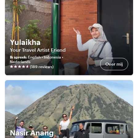
Yulaikha
Your Travel Artist Friend
Ik spreek
:
English • Indonesia •
Nederlands
Over mij
(
189
review
s
)
Nasir Anang