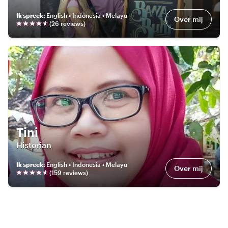
Ik spreek
:
English • Indonesia • Melayu
Over mij
(
26
review
s
)
Tini
Historian
Ik spreek
:
English • Indonesia • Melayu
Over mij
(
159
review
s
)