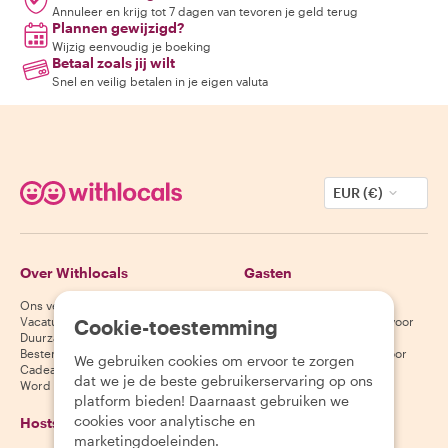
Annuleer en krijg tot 7 dagen van tevoren je geld terug
Plannen gewijzigd?
Wijzig eenvoudig je boeking
Betaal zoals jij wilt
Snel en veilig betalen in je eigen valuta
EUR (€)
Over Withlocals
Gasten
Ons verhaal
Helpcentrum voor gasten
Vacatures
Annuleringsvoorwaarden voor
Cookie-toestemming
Duurzaamheid
gasten
Bestemmingen
Algemene voorwaarden voor
We gebruiken cookies om ervoor te zorgen
Cadeaubonnen
gasten
dat we je de beste gebruikerservaring op ons
Word partner
platform bieden! Daarnaast gebruiken we
cookies voor analytische en
Hosts
Download onze app
marketingdoeleinden.