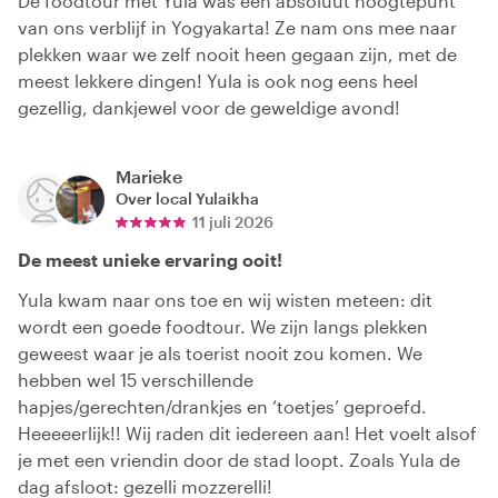
De foodtour met Yula was een absoluut hoogtepunt
van ons verblijf in Yogyakarta! Ze nam ons mee naar
plekken waar we zelf nooit heen gegaan zijn, met de
meest lekkere dingen! Yula is ook nog eens heel
gezellig, dankjewel voor de geweldige avond!
Marieke
Over local
Yulaikha
11 juli 2026
De meest unieke ervaring ooit!
Yula kwam naar ons toe en wij wisten meteen: dit
wordt een goede foodtour. We zijn langs plekken
geweest waar je als toerist nooit zou komen. We
hebben wel 15 verschillende
hapjes/gerechten/drankjes en ‘toetjes’ geproefd.
Heeeeerlijk!! Wij raden dit iedereen aan! Het voelt alsof
je met een vriendin door de stad loopt. Zoals Yula de
dag afsloot: gezelli mozzerelli!