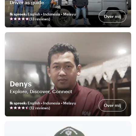
Driver as guide
Ik spreek
:
English • Indonesia • Melayu
Over mij
(
13
review
s
)
Denys
Explore, Discover, Connect
Ik spreek
:
English • Indonesia • Melayu
Over mij
(
12
review
s
)