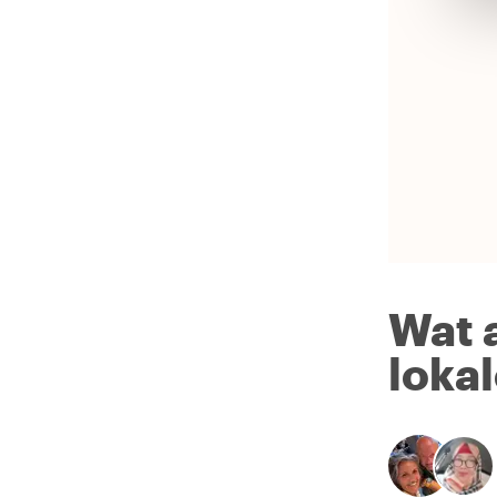
Wat 
loka