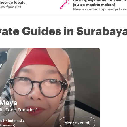
ieerde locals!
jou op maat te maken!
ouw favoriet
Neem contact op met je favo
ivate Guides in Surabay
 Maya
i "Food Fanatics"
ish • Indonesia
Meer over mij
0
review
s
)