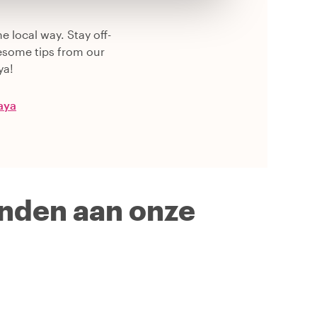
e local way. Stay off-
esome tips from our
ya!
baya
inden aan onze