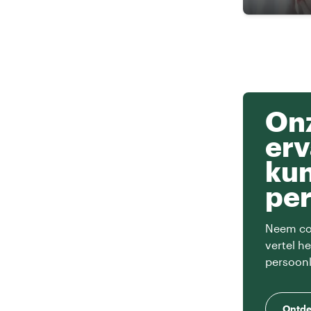
Onz
erv
ku
per
Neem con
vertel h
persoonl
Ontde