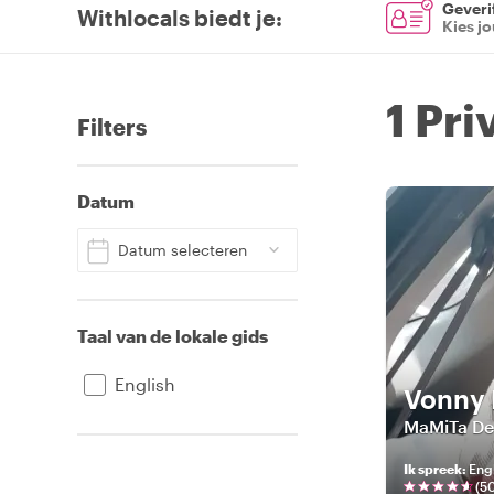
Geverif
Withlocals biedt je
:
Kies j
1 Pr
Filters
Datum
Datum selecteren
Taal van de lokale gids
English
Vonny
MaMiTa Del
Ik spreek
:
Engl
(
5