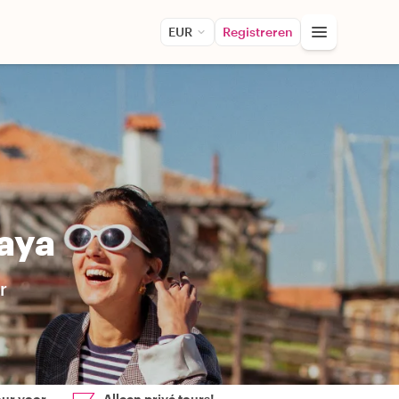
EUR
Registreren
baya
r
our voor
Alleen privé tours!