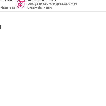
Dus geen tours in groepen met
riete local
vreemdelingen
a