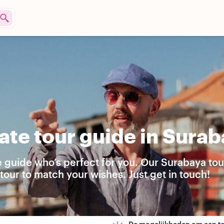
ate tour guide in Sura
e guide who’s perfect for you. Our Surabaya tou
our to match your wishes. Just get in touch!
De mogelijkheden om een t