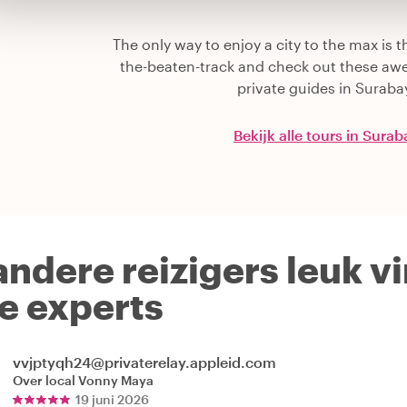
The only way to enjoy a city to the max is th
the-beaten-track and check out these aw
private guides in Suraba
Bekijk alle tours in Sura
andere reizigers leuk v
le experts
vvjptyqh24@privaterelay.appleid.com
Over local
Vonny Maya
19 juni 2026