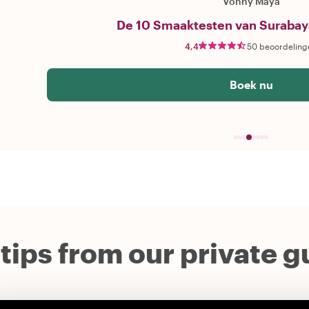
Vonny Maya
De 10 Smaaktesten van Surabay
4,4
50 beoordeling
Boek nu
 tips from our private 