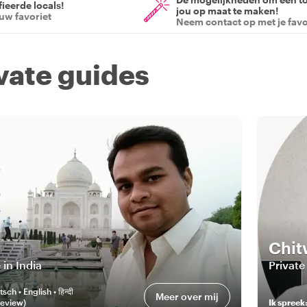
ieerde locals!
jou op maat te maken!
ouw favoriet
Neem contact op met je favo
ivate guides
Chit
 in India
Private
sch • English • हिन्दी
Meer over mij
eview
)
Ik spreek