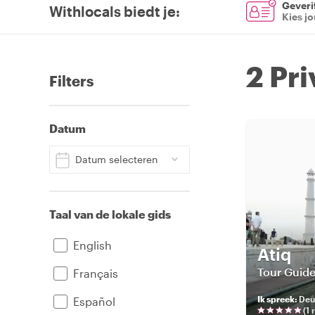
Geverif
Withlocals biedt je
:
Kies j
2 Pr
Filters
Datum
Datum selecteren
Taal van de lokale gids
English
Atiq
Tour Guide
Français
Ik spreek
:
Deut
Español
(
1
r