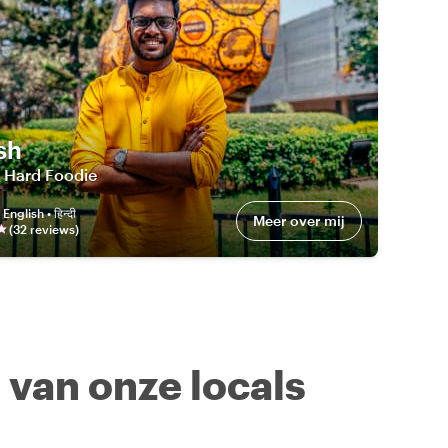
sh
e Hard Foodie
:
English • हिन्दी
Meer over mij
(
32
review
s
)
n van onze locals