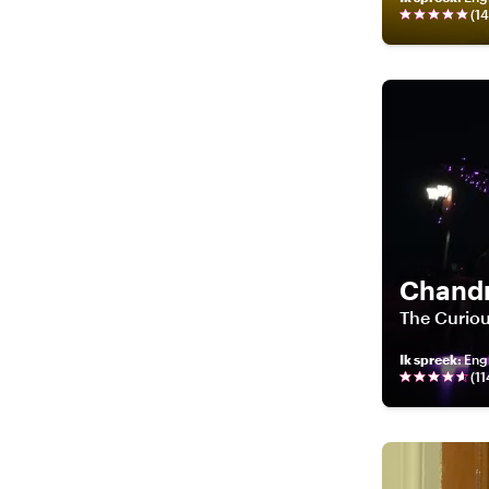
(
1
Chand
The Curiou
Ik spreek
:
Engli
(
11