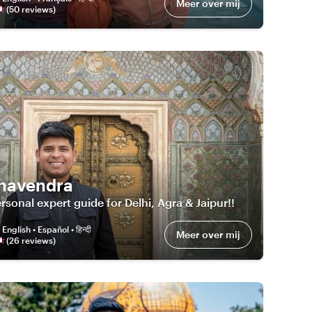
Meer over mij
(
50
review
s
)
havendra
rsonal expert guide for Delhi, Agra & Jaipur!!
:
English • Español • हिन्दी
Meer over mij
(
26
review
s
)