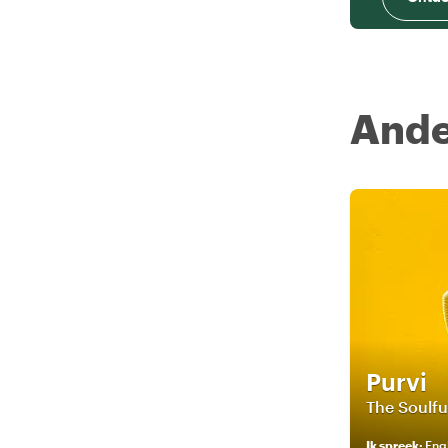
Ande
Purvi
The Soulfu
Ik spreek
:
Engli