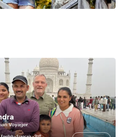
ndra
dian Voyager
:
English • Français • हिन्दी