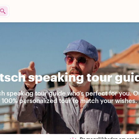
sch speaking tour guid
h speaking tour guide who’s perfect for you. O
 a 100% personalized tour to match your wishes. 
De mogelijkheden om een t