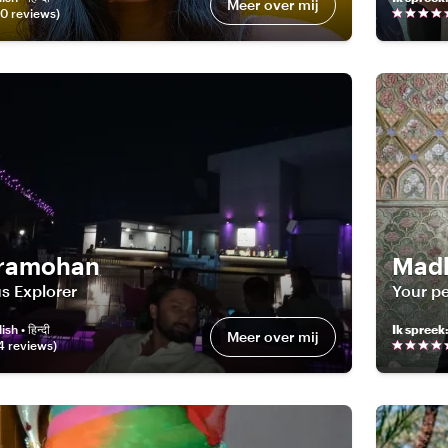
Meer over mij
40
review
s
)
ramohan
Mad
s Explorer
Your pe
sh • हिन्दी
Ik spreek
Meer over mij
4
review
s
)