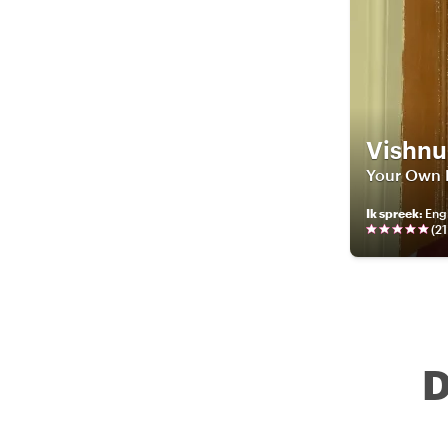
Vishnu
Your Own 
Ik spreek
:
Engli
(
21
D