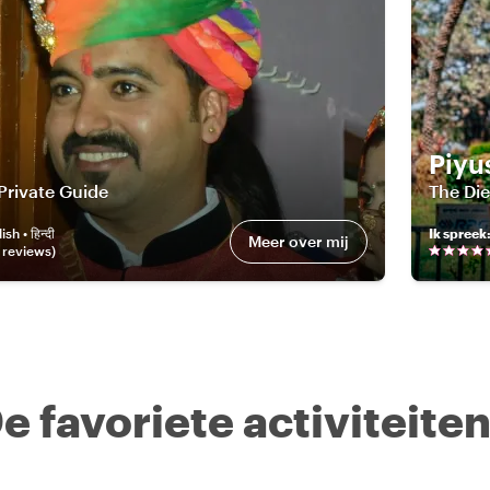
Piyu
Private Guide
The Di
sh • हिन्दी
Ik spreek
Meer over mij
review
s
)
e favoriete activiteite