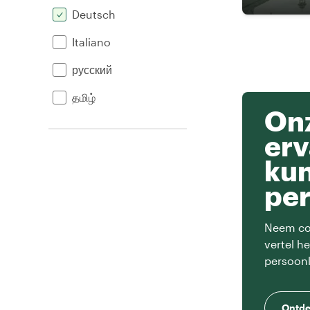
Deutsch
Italiano
русский
தமிழ்
Onz
erv
ku
per
Neem con
vertel h
persoonl
Ontde