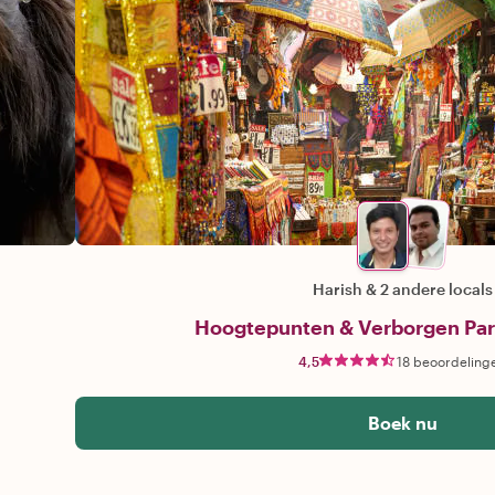
Harish
&
2 andere locals
Hoogtepunten & Verborgen Par
4,5
18 beoordeling
Boek nu