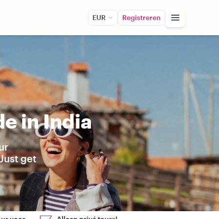
EUR
Registreren
e in India
ur
Just get
our voor
Alleen privé tours!