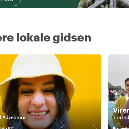
re lokale gidsen
Vire
l Adventurer
The In
sh • हिन्दी
Ik spreek