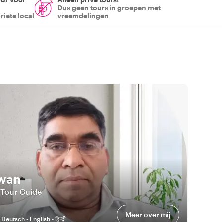
Dus geen tours in groepen met
riete local
vreemdelingen
wan
 Tour Guide
Meer over mij
:
Deutsch • English • हिन्दी