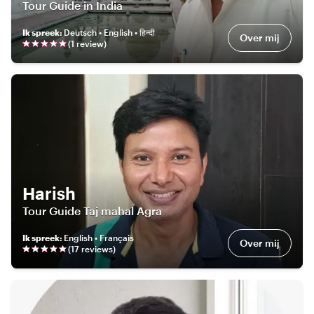
Tour Guide in India
Ik spreek
:
Deutsch • English • हिन्दी
Over mij
(
1
review
)
Harish
Tour Guide Taj mahal Agra
Ik spreek
:
English • Français
Over mij
(
17
review
s
)