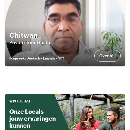
Chitwan
Private Tour Guide
Over mij
Ik spreek
:
Deutsch • English • हिन्दी
WIST JE DAT
Onze Locals
jouw ervaringen
kunnen