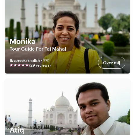
Monika
Tour Guide For Taj Mahal
Ik spreek
:
English • हिन्दी
Over mij
(
29
review
s
)
Atiq