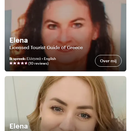
Elena
Licensed Tourist Guide of Greece
Ik spreek
:
Ελληνικά • English
Over mij
(
10
review
s
)
Elena