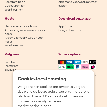
Bestemmingen
Algemene voorwaarden voor
Cadeaubonnen
gasten
Word partner
Hosts
Download onze app
Helpcentrum voor hosts
App Store
Annuleringsvoorwaarden voor
Google Play Store
hosts
Algemene voorwaarden voor
hosts
Word een host
Volg ons
Wij accepteren
Mastercard, Visa, Amex, Di
Facebook
Instagram
YouTube
Beschikbaarheid varieert per bestemming
Cookie-toestemming
We gebruiken cookies om ervoor te zorgen
©
2026
Withlocals.com
|
Privacybeleid
|
Cookies
|
Sitemap
dat we je de beste gebruikerservaring op ons
platform bieden! Daarnaast gebruiken we
cookies voor analytische en
marketingdoeleinden.