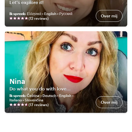
Let's explore it!
Ik spreek
:
Ελληνικά • English • Русский
Over mij
(
12
review
s
)
Nina
Do what you do with love...
Ik spreek
:
Čeština • Deutsch • English •
Italiano • Slovenčina
Over mij
(
17
review
s
)