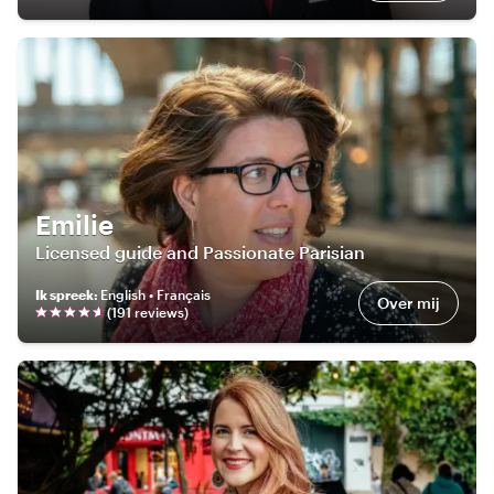
Emilie
Licensed guide and Passionate Parisian
Ik spreek
:
English • Français
Over mij
(
191
review
s
)