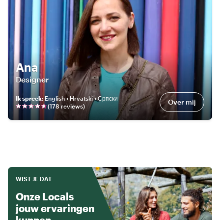
Ana
Designer
Ik spreek
:
English • Hrvatski • Српски
Over mij
(
178
review
s
)
WIST JE DAT
Onze Locals
jouw ervaringen