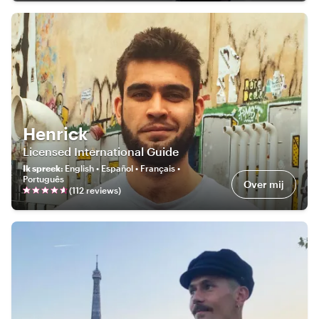
Henrick
Licensed International Guide
Ik spreek
:
English • Español • Français •
Português
Over mij
(
112
review
s
)