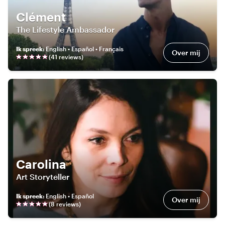
Clément
The Lifestyle Ambassador
Ik spreek
:
English • Español • Français
Over mij
(
41
review
s
)
Carolina
Art Storyteller
Ik spreek
:
English • Español
Over mij
(
8
review
s
)