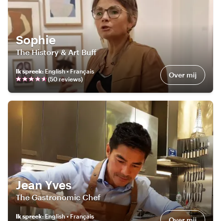
Sophie
The History & Art Buff
Ik spreek
:
English • Français
Over mij
(
50
review
s
)
Jean Yves
The Gastronomic Chef
Ik spreek
:
English • Français
Over mij