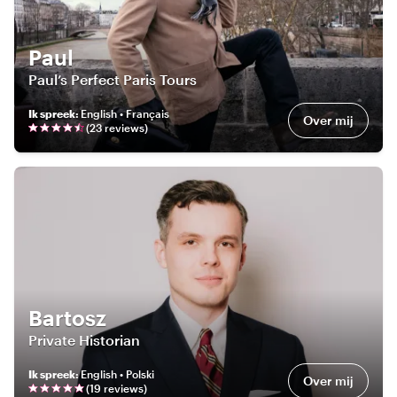
Paul
Paul’s Perfect Paris Tours
Ik spreek
:
English • Français
Over mij
(
23
review
s
)
Bartosz
Private Historian
Ik spreek
:
English • Polski
Over mij
(
19
review
s
)