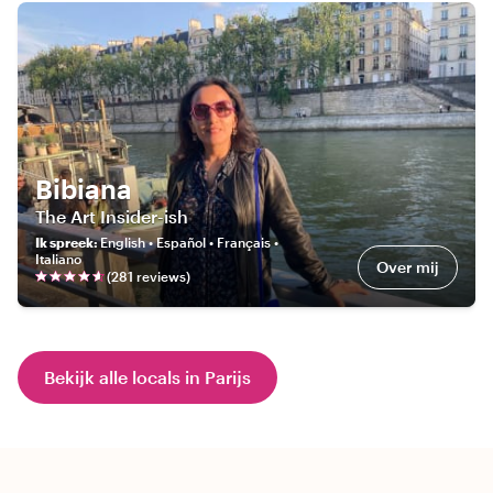
Bibiana
The Art Insider-ish
Ik spreek
:
English • Español • Français •
Italiano
Over mij
(
281
review
s
)
Bekijk alle locals in Parijs