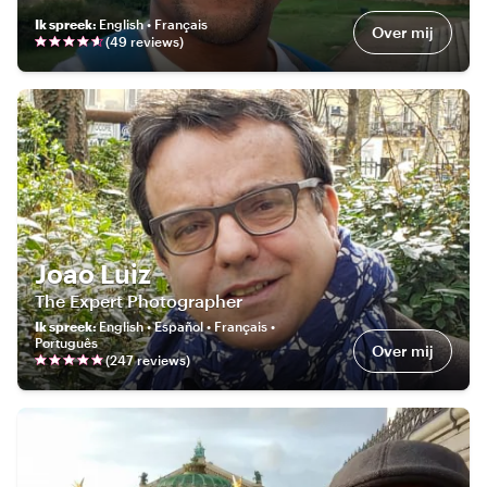
Ik spreek
:
English • Français
Over mij
(
49
review
s
)
Joao Luiz
The Expert Photographer
Ik spreek
:
English • Español • Français •
Português
Over mij
(
247
review
s
)