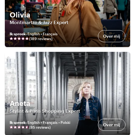
Olivia
Montmartre & Jazz Expert
Ik spreek
:
English • Français
Over mij
(
189
review
s
)
Aneta
Stylist & Paris Shopping Expert
Ik spreek
:
English • Français • Polski
Over mij
(
85
review
s
)