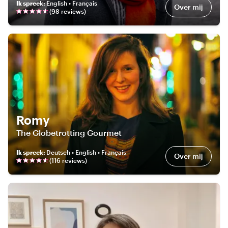
Ik spreek
:
English • Français
Over mij
(
98
review
s
)
Romy
The Globetrotting Gourmet
Ik spreek
:
Deutsch • English • Français
Over mij
(
116
review
s
)