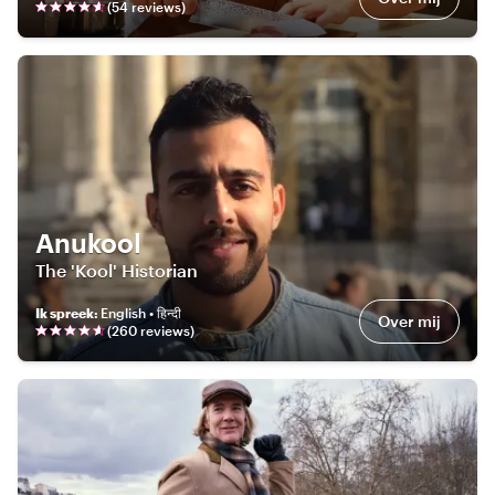
(
54
review
s
)
Anukool
The 'Kool' Historian
Ik spreek
:
English • हिन्दी
Over mij
(
260
review
s
)