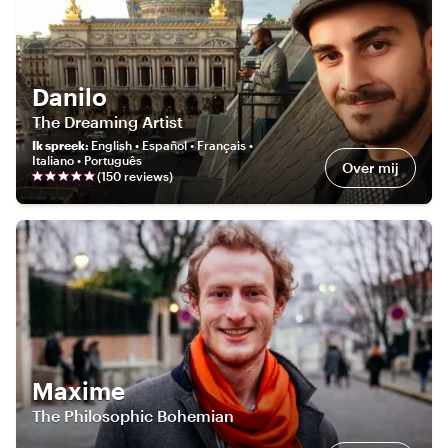
Danilo
The Dreaming Artist
Ik spreek
:
English • Español • Français •
Italiano • Português
Over mij
(
150
review
s
)
Maxime
The Philosophic Bohemian