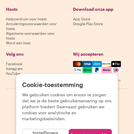
Hosts
Download onze app
Helpcentrum voor hosts
App Store
Annuleringsvoorwaarden voor
Google Play Store
hosts
Algemene voorwaarden voor
hosts
Word een host
Volg ons
Wij accepteren
Mastercard, Visa, Amex, Di
Facebook
Instagram
YouTube
Beschikbaarheid varieert per bestemming
Cookie-toestemming
We gebruiken cookies om ervoor te zorgen
©
2026
Withlocals.com
|
Privacybeleid
|
Cookies
|
Sitemap
dat we je de beste gebruikerservaring op ons
platform bieden! Daarnaast gebruiken we
cookies voor analytische en
marketingdoeleinden.
Instellingen