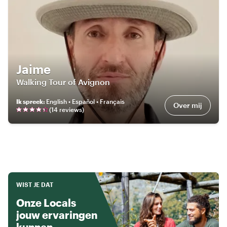
Jaime
Walking Tour of Avignon
Ik spreek
:
English • Español • Français
Over mij
(
14
review
s
)
WIST JE DAT
Onze Locals
jouw ervaringen